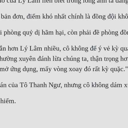
o của Lý Lâm liền biết trong lòng anh ta đang
bản đơn, điểm khó nhất chính là đồng đội khô
i phòng quỷ dị hãm hại, còn phải đề phòng đồ
ắn hơn Lý Lâm nhiều, cô không để ý vẻ kỳ quái
thường xuyên đánh lừa chúng ta, thận trọng hơ
i mở ứng dụng, mấy vòng xoay đó rất kỳ quặc."
án của Tô Thanh Ngư, nhưng cô không dám xuố
hiểm. 