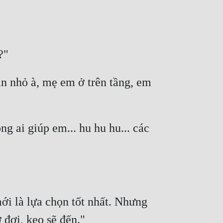
?" 
n nhỏ à, mẹ em ở trên tầng, em 
 
ai giúp em... hu hu hu... các 
 
i là lựa chọn tốt nhất. Nhưng 
 đợi, kẹo sẽ đến." 