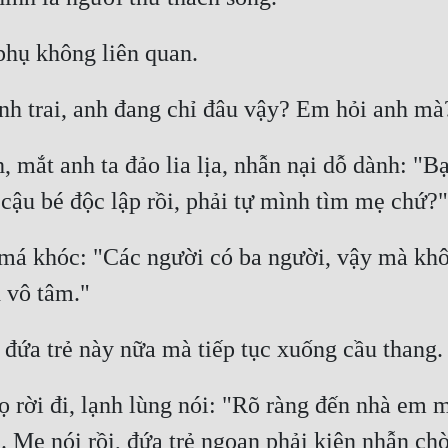
phụ không liên quan. 
nh trai, anh đang chỉ đâu vậy? Em hỏi anh mà
 mắt anh ta đảo lia lịa, nhẫn nại dỗ dành: "Bạ
cậu bé độc lập rồi, phải tự mình tìm mẹ chứ?"
á khóc: "Các người có ba người, vậy mà không 
 vô tâm." 
ứa trẻ này nữa mà tiếp tục xuống cầu thang.
rời đi, lạnh lùng nói: "Rõ ràng đến nhà em mớ
. Mẹ nói rồi, đứa trẻ ngoan phải kiên nhẫn chờ