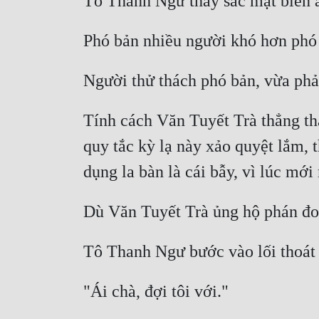
Tô Thanh Ngư thấy sắc mặt biến ả
Phó bản nhiều người khó hơn phó 
Người thử thách phó bản, vừa phả
Tính cách Văn Tuyết Trà thẳng th
quy tắc kỳ lạ này xảo quyệt lắm, 
dụng la bàn là cái bẫy, vì lúc mớ
Dù Văn Tuyết Trà ủng hộ phán đo
Tô Thanh Ngư bước vào lối thoát 
"Ái chà, đợi tôi với." 