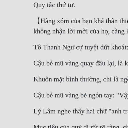
Quy tắc thứ tư. 
【Hàng xóm của bạn khá thân thiện,
không nhận lời mời của họ, càng
Tô Thanh Ngư cự tuyệt dứt khoát:
Cậu bé mũ vàng quay đầu lại, là k
Khuôn mặt bình thường, chỉ là ngồi
Cậu bé mũ vàng bẻ ngón tay: "Vậy
Lý Lâm nghe thấy hai chữ "anh tra
Mục tiêu của quỷ dị rất rõ ràng, c