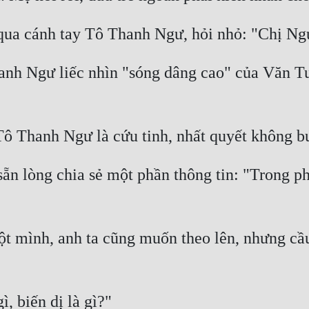
qua cánh tay Tô Thanh Ngư, hỏi nhỏ: "Chị Ngư
h Ngư liếc nhìn "sóng dâng cao" của Văn Tuyế
Tô Thanh Ngư là cứu tinh, nhất quyết không b
n lòng chia sẻ một phần thông tin: "Trong phó
t mình, anh ta cũng muốn theo lên, nhưng cầu
, biến dị là gì?" 