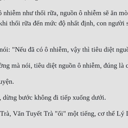
 nhiễm như thối rữa, nguồn ô nhiễm sẽ ăn mòn 
khi thối rữa đến mức độ nhất định, con người s
ói: "Nếu đã có ô nhiễm, vậy thì tiêu diệt ngu
ng mà nói, tiêu diệt nguồn ô nhiễm, đúng là 
uyện. 
 dừng bước không đi tiếp xuống dưới. 
rà, Văn Tuyết Trà "ối" một tiếng, cơ thể Lý 