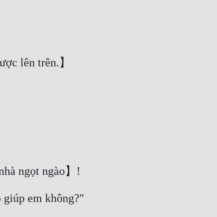
được lên trên.】 
 nhà ngọt ngào】! 
èo giúp em không?" 