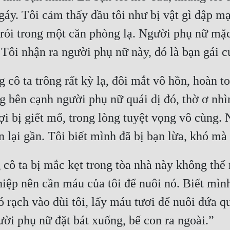
áy. Tôi cảm thấy đầu tôi như bị vật gì đập mạn
ị trói trong một căn phòng lạ. Người phụ nữ mặ
Tôi nhận ra người phụ nữ này, đó là bạn gái củ
ng cô ta trông rất kỳ lạ, đôi mắt vô hồn, hoàn 
 bên cạnh người phụ nữ quái dị đó, thờ ơ nhìn 
i bị giết mổ, trong lòng tuyệt vọng vô cùng.
n lại gần. Tôi biết mình đã bị bạn lừa, khó mà
 cô ta bị mắc kẹt trong tòa nhà này không thể 
ghiệp nên cần máu của tôi để nuôi nó. Biết mìn
 rạch vào đùi tôi, lấy máu tươi để nuôi đứa qu
ười phụ nữ đặt bát xuống, bế con ra ngoài.” 