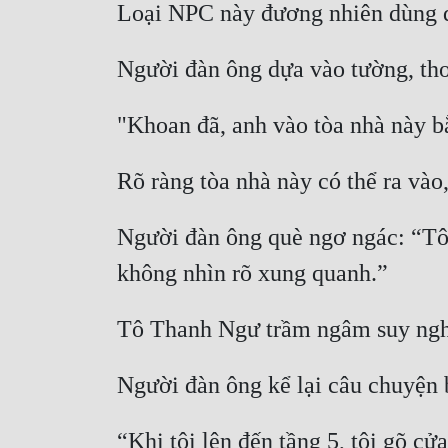
Loại NPC này đương nhiên dùng đ
Người đàn ông dựa vào tường, tho
"Khoan đã, anh vào tòa nhà này b
Rõ ràng tòa nhà này có thể ra và
Người đàn ông què ngơ ngác: “Tôi 
không nhìn rõ xung quanh.” 
Tô Thanh Ngư trầm ngâm suy nghĩ:
Người đàn ông kể lại câu chuyện
“Khi tôi lên đến tầng 5, tôi gõ cử