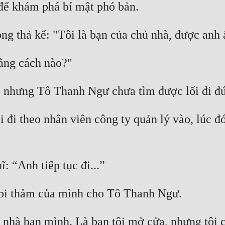
ể khám phá bí mật phó bản. 
ng thả kể: "Tôi là bạn của chủ nhà, được anh 
ằng cách nào?" 
o, nhưng Tô Thanh Ngư chưa tìm được lối đi đú
đi theo nhân viên công ty quản lý vào, lúc đó 
 “Anh tiếp tục đi...” 
 bi thảm của mình cho Tô Thanh Ngư. 
a nhà bạn mình. Là bạn tôi mở cửa, nhưng tôi c