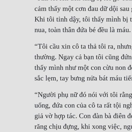
cảm thấy một cơn đau dữ dội sau g
Khi tôi tỉnh dậy, tôi thấy mình b
nua, toàn thân đứa bé đều là máu. 
“Tôi cầu xin cô ta thả tôi ra, như
thường. Ngay cả bạn tôi cũng đứng
thấy mình như một con cừu non đợ
sắc lẹm, tay bưng nửa bát máu tiế
“Người phụ nữ đó nói với tôi rằng
uống, đứa con của cô ta rất tội n
giả vờ hợp tác. Con đàn bà điên đó
răng chịu đựng, khi xong việc, ng