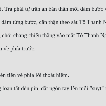
t Trà phải tự trấn an bản thân mới dám bước và
ò dẫm từng bước, cẩn thận theo sát Tô Thanh N
g chói chang chiếu thẳng vào mắt Tô Thanh Ng
 về phía trước. 
ền tiến về phía lối thoát hiểm. 
oạn tắt đèn pin, đặt ngón tay lên môi "suỵt" m