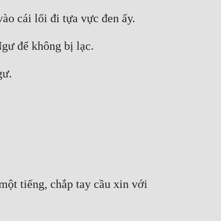
o cái lối đi tựa vực đen ấy. 
gư để không bị lạc. 
ư. 
ột tiếng, chắp tay cầu xin với 