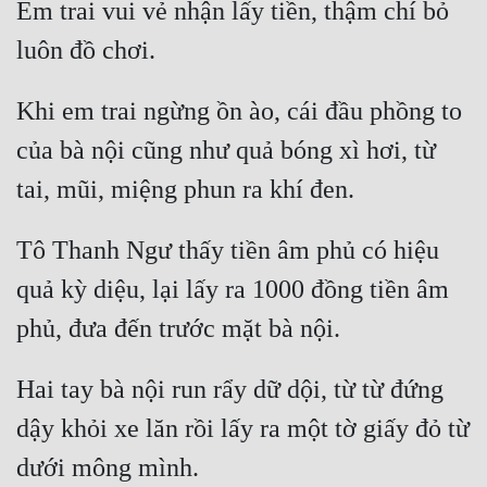
Em trai vui vẻ nhận lấy tiền, thậm chí bỏ 
Mưu Mô
luôn đồ chơi. 
Mạt Thế
Khi em trai ngừng ồn ào, cái đầu phồng to 
Mỹ Thực
của bà nội cũng như quả bóng xì hơi, từ 
Ngôn Tình
tai, mũi, miệng phun ra khí đen. 
Ngược
Tô Thanh Ngư thấy tiền âm phủ có hiệu 
Nữ Cường
quả kỳ diệu, lại lấy ra 1000 đồng tiền âm 
Nữ Phụ
phủ, đưa đến trước mặt bà nội. 
Phong Thủy - Tâm Linh
Hai tay bà nội run rẩy dữ dội, từ từ đứng 
Phương Tây
dậy khỏi xe lăn rồi lấy ra một tờ giấy đỏ từ 
Phản Phái
dưới mông mình. 
Quan Trường