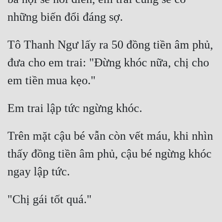
Hài Hước
những biến đổi đáng sợ. 
Hệ Thống
Tô Thanh Ngư lấy ra 50 đồng tiền âm phủ, 
Học Đường
đưa cho em trai: "Đừng khóc nữa, chị cho 
Khoa Huyễn
em tiền mua kẹo." 
Khoa Huyễn Không Gian
Kinh Dị
Em trai lập tức ngừng khóc. 
Kiếm Hiệp
Trên mặt cậu bé vẫn còn vết máu, khi nhìn 
Kỳ Huyễn
thấy đồng tiền âm phủ, cậu bé ngừng khóc 
Kỳ Ảo
ngay lập tức. 
Linh Dị
"Chị gái tốt quá." 
Làm Giàu
Lịch Sử