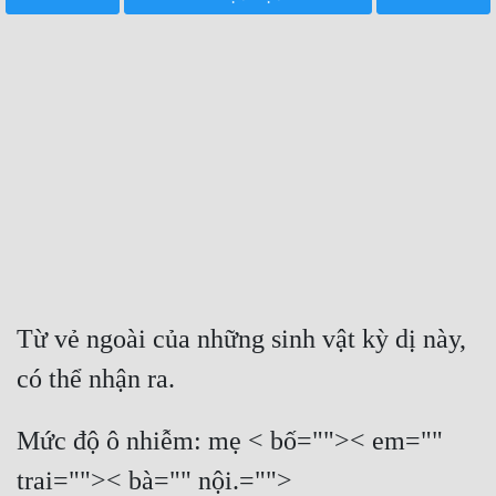
Free
Hậu Cung
Truyện Convert
Truyện Dịch
Truyện Nhập Môn
Truyện ngắn
Xa Lộ Dịch
Từ vẻ ngoài của những sinh vật kỳ dị này, 
có thể nhận ra. 
Cung Đấu
Cạnh Kỹ
Mức độ ô nhiễm: mẹ < bố="">< em="" 
Cổ Tiên Hiệp
trai="">< bà="" nội.="">