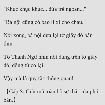
Quân Sự
"Khục khục khục... đứa trẻ ngoan..." 
Sảng Văn
"Bà nội cũng có bao lì xì cho cháu." 
Sắc
Nói xong, bà nội đưa lại tờ giấy đỏ bẩn 
Sủng
thỉu. 
Thanh Xuân
Tiên Hiệp
Tô Thanh Ngư nhìn nội dung trên tờ giấy 
Tiểu Thuyết
đỏ, đồng tử co lại. 
Trinh Thám
Vậy mà là quy tắc thông quan! 
Triều Đấu
【Cấp S: Giải mã toàn bộ sự thật của phó 
Trùng Sinh
bản.】 
Trọng Sinh