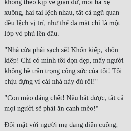
không theo kịp vẻ giận dữ, môi bà xệ 
xuống, hai tai lệch nhau, tất cả ngũ quan 
đều lệch vị trí, như thể da mặt chỉ là một 
lớp vỏ phủ lên đầu. 
"Nhà cửa phải sạch sẽ! Khốn kiếp, khốn 
kiếp! Chỉ có mình tôi dọn dẹp, mấy người 
không hề trân trọng công sức của tôi! Tôi 
chịu đựng vì cái nhà này đủ rồi!" 
"Con mèo đáng chết! Nếu bắt được, tất cả 
mọi người sẽ phải ăn canh mèo!" 
Đối mặt với người mẹ đang điên cuồng, 