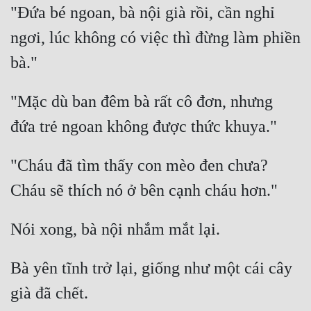
"Đứa bé ngoan, bà nội già rồi, cần nghỉ 
Đẹp
ngơi, lúc không có việc thì đừng làm phiền 
Đẹp Hiệp
bà." 
Tính Cách Nhân Vật :
"Mặc dù ban đêm bà rất cô đơn, nhưng 
Cơ Trí
đứa trẻ ngoan không được thức khuya." 
Sát Phạt Quyết Đoán
"Cháu đã tìm thấy con mèo đen chưa? 
Vô Sỉ
Cháu sẽ thích nó ở bên cạnh cháu hơn." 
Điềm Đạm
Nói xong, bà nội nhắm mắt lại. 
Bà yên tĩnh trở lại, giống như một cái cây 
già đã chết. 