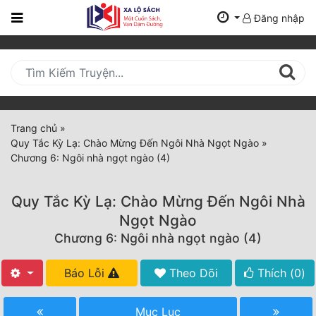
Đăng nhập
Trang
Chủ
Mới
Cập
Nhật
Trang chủ
»
(current)
Quy Tắc Kỳ Lạ: Chào Mừng Đến Ngôi Nhà Ngọt Ngào
»
BXH
Chương 6: Ngôi nhà ngọt ngào (4)
Thể Loại
Quy Tắc Kỳ Lạ: Chào Mừng Đến Ngôi Nhà
Ngọt Ngào
Tất Cả
Chương 6: Ngôi nhà ngọt ngào (4)
Truyện Mới Ra
Báo Lỗi
Theo Dõi
Thích (
0
)
Hoàn Thành
Mục Lục