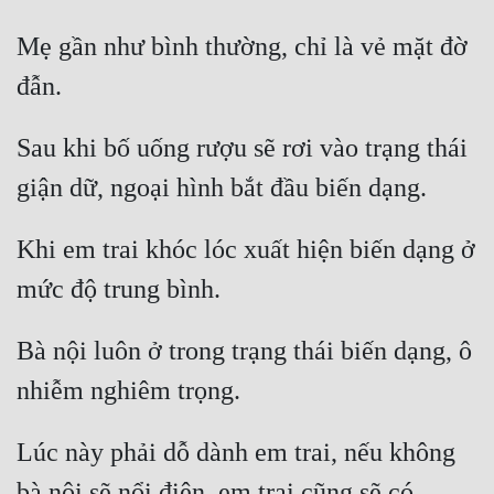
Cổ Đại
Mẹ gần như bình thường, chỉ là vẻ mặt đờ 
Du Hí
đẫn. 
Dã Sử
Sau khi bố uống rượu sẽ rơi vào trạng thái 
Dị Giới
giận dữ, ngoại hình bắt đầu biến dạng. 
Dị Năng
Gia Đấu
Khi em trai khóc lóc xuất hiện biến dạng ở 
Góc Nhìn Nam
mức độ trung bình. 
Góc Nhìn Nữ
Bà nội luôn ở trong trạng thái biến dạng, ô 
Huyền Huyễn
nhiễm nghiêm trọng. 
Huyền Nghi
Lúc này phải dỗ dành em trai, nếu không 
Huyền Ảo
bà nội sẽ nổi điên, em trai cũng sẽ có 