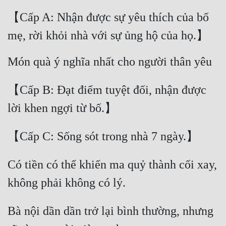
Tu Chân
【Cấp A: Nhận được sự yêu thích của bố 
Tu Tiên
mẹ, rời khỏi nhà với sự ủng hộ của họ.】
Tội Phạm
Món quà ý nghĩa nhất cho người thân yêu
Vô Địch
【Cấp B: Đạt điểm tuyệt đối, nhận được 
Võ Hiệp
lời khen ngợi từ bố.】 
Võng Du
Xuyên Không
【Cấp C: Sống sót trong nhà 7 ngày.】 
Xuyên Nhanh
Có tiền có thể khiến ma quỷ thành cối xay, 
Xuyên Sách
không phải không có lý. 
Xuyên Thư
Bà nội dần dần trở lại bình thường, nhưng 
Điền Văn