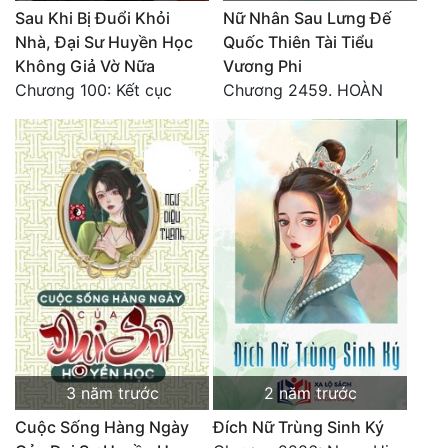
Sau Khi Bị Đuổi Khỏi
Nữ Nhân Sau Lưng Đế
Nhà, Đại Sư Huyền Học
Quốc Thiên Tài Tiểu
Không Giả Vờ Nữa
Vương Phi
Chương 100: Kết cục
Chương 2459. HOÀN
3 năm trước
2 năm trước
Cuộc Sống Hàng Ngày
Đích Nữ Trùng Sinh Ký