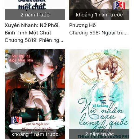
2 năm trước
khoảng 1 năm trước
Xuyên Nhanh: Nữ Phối,
Phượng Hồ
Bình Tĩnh Một Chút
Chương 598: Ngoại truyện: Tiểu Tiểu Ký
Chương 5819: Phiên ngoại: Trở lại STARS [HẾT]
khoảng 1 năm trước
2 năm trước