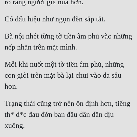
rõ ràng người già nua hơn. 
Đô Thị
Đông Phương
Có dấu hiệu như ngọn đèn sắp tắt. 
Đông Phương Huyền Huyễn
Bà nội nhét từng tờ tiền âm phủ vào những 
Đồng Nhân
nếp nhăn trên mặt mình. 
Mỗi khi nuốt một tờ tiền âm phủ, những 
Cẩu Đạo Trường Sinh
con giòi trên mặt bà lại chui vào da sâu 
Ngự Thú
hơn. 
Truyện Nam
Truyện Nữ
Trạng thái cũng trở nên ổn định hơn, tiếng 
Vô Địch Lưu
th* d*c đau đớn ban đầu dần dần dịu 
xuống. 
Xây Dựng Thế Lực
Đam Mỹ