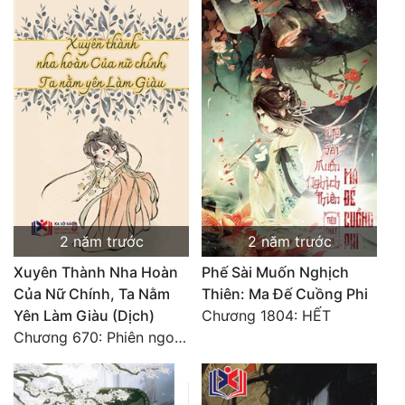
2 năm trước
2 năm trước
Xuyên Thành Nha Hoàn
Phế Sài Muốn Nghịch
Của Nữ Chính, Ta Nằm
Thiên: Ma Đế Cuồng Phi
Yên Làm Giàu (Dịch)
Chương 1804: HẾT
Chương 670: Phiên ngoại 16. HẾT.