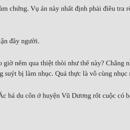
làm chứng. Vụ án này nhất định phải điều tra r
iận đầy người.
 giờ nếm qua thiệt thòi như thế này? Chẳng nh
g suýt bị làm nhục. Quả thực là vô cùng nhục 
Ác bá du côn ở huyện Vũ Dương rốt cuộc có b