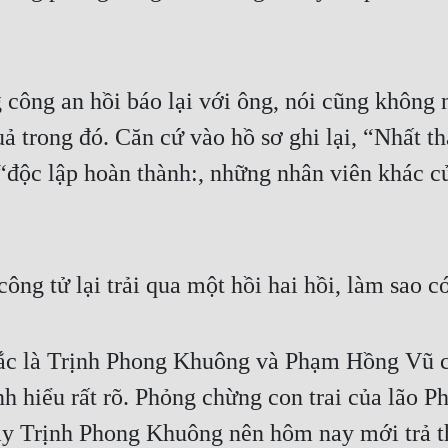
 công an hồi báo lại với ông, nói cũng không n
ả trong đó. Căn cứ vào hồ sơ ghi lại, “Nhất th
“độc lập hoàn thành:, những nhân viên khác c
ông tử lại trải qua một hồi hai hồi, làm sao c
hắc là Trịnh Phong Khuông và Phạm Hồng Vũ c
h hiểu rất rõ. Phỏng chừng con trai của lão P
 tay Trịnh Phong Khuông nên hôm nay mới trả t