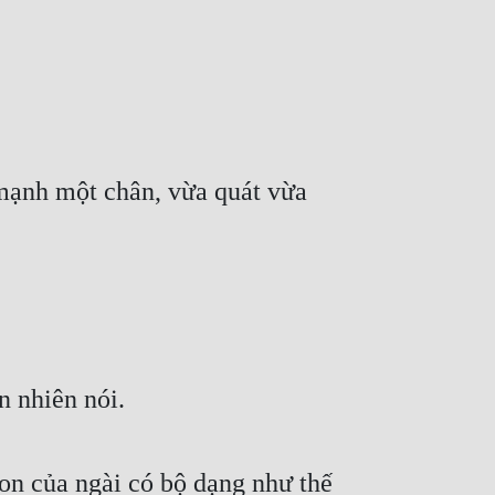
ạnh một chân, vừa quát vừa 
n nhiên nói.
on của ngài có bộ dạng như thế 