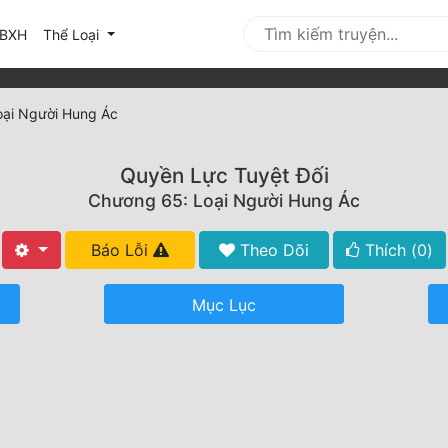
urrent)
BXH
Thể Loại
oại Người Hung Ác
Quyền Lực Tuyệt Đối
Chương 65: Loại Người Hung Ác
Báo Lỗi
Theo Dõi
Thích (
0
)
Mục Lục