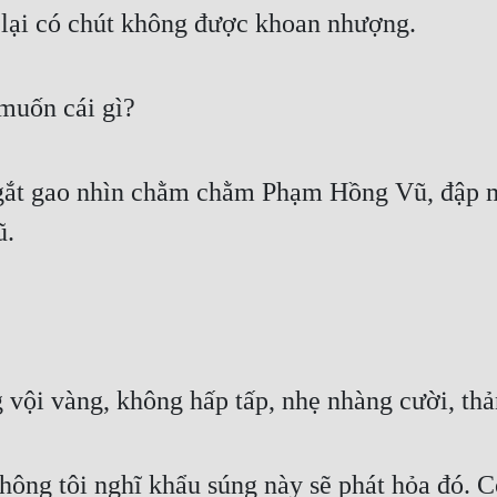
 lại có chút không được khoan nhượng.
muốn cái gì?
 gắt gao nhìn chằm chằm Phạm Hồng Vũ, đập m
ũ.
ội vàng, không hấp tấp, nhẹ nhàng cười, thả
ông tôi nghĩ khẩu súng này sẽ phát hỏa đó. C