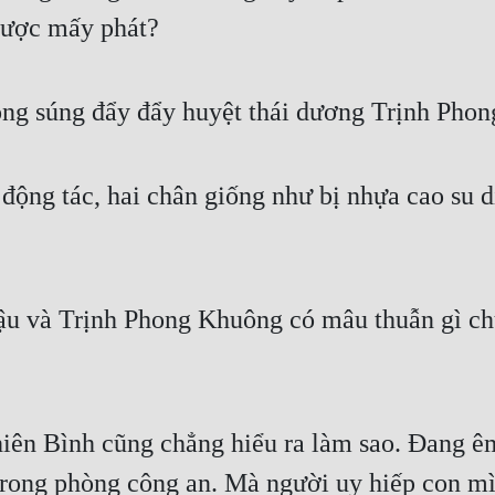
 được mấy phát?
g súng đẩy đẩy huyệt thái dương Trịnh Phon
 động tác, hai chân giống như bị nhựa cao su 
u và Trịnh Phong Khuông có mâu thuẫn gì chứ? 
hiên Bình cũng chẳng hiểu ra làm sao. Đang êm 
trong phòng công an. Mà người uy hiếp con mìn