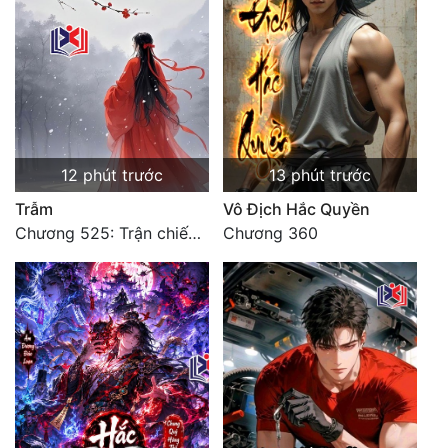
12 phút trước
13 phút trước
Trẫm
Vô Địch Hắc Quyền
Chương 525: Trận chiến tấn công phòng thủ Macao (2)
Chương 360