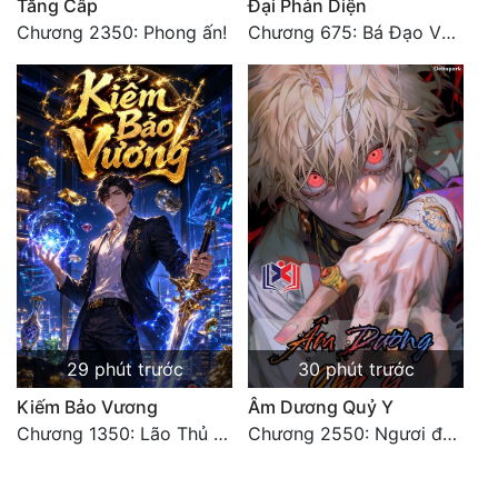
Tăng Cấp
Đại Phản Diện
Chương 2350: Phong ấn!
Chương 675: Bá Đạo Vương Gia
29 phút trước
30 phút trước
Kiếm Bảo Vương
Âm Dương Quỷ Y
Chương 1350: Lão Thủ (4/5)
Chương 2550: Ngươi đoán xem