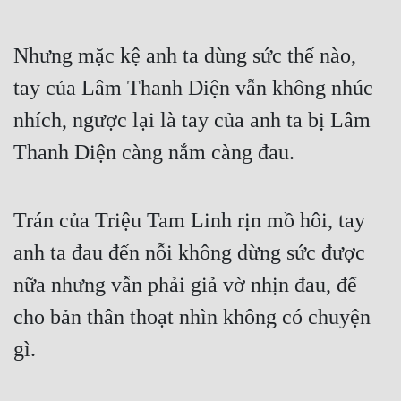
Hài Hước
Hệ Thống
Nhưng mặc kệ anh ta dùng sức thế nào, 
Học Đường
tay của Lâm Thanh Diện vẫn không nhúc 
Khoa Huyễn
nhích, ngược lại là tay của anh ta bị Lâm 
Thanh Diện càng nắm càng đau.
Khoa Huyễn Không Gian
Kinh Dị
Trán của Triệu Tam Linh rịn mồ hôi, tay 
Kiếm Hiệp
anh ta đau đến nỗi không dừng sức được 
Kỳ Huyễn
nữa nhưng vẫn phải giả vờ nhịn đau, để 
Kỳ Ảo
cho bản thân thoạt nhìn không có chuyện 
Linh Dị
gì.
Làm Giàu
Lịch Sử