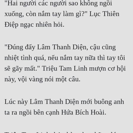
"Hai người các người sao không ngồi 
Quân Sự
xuống, còn nắm tay làm gì?" Lục Thiên 
Sảng Văn
Điệp ngạc nhiên hỏi.
Sắc
Sủng
"Đúng đấy Lâm Thanh Diện, cậu cũng 
nhiệt tình quá, nếu nắm tay nữa thì tay tôi 
Thanh Xuân
sẽ gãy mất." Triệu Tam Linh mượn cơ hội 
Tiên Hiệp
này, vội vàng nói một câu.
Tiểu Thuyết
Trinh Thám
Lúc này Lâm Thanh Diện mới buông anh 
Triều Đấu
ta ra ngồi bên cạnh Hứa Bích Hoài.
Trùng Sinh
Trọng Sinh