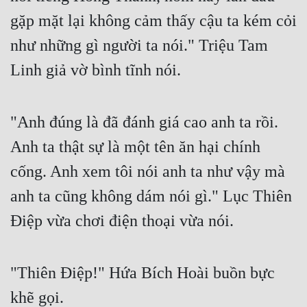
gặp mặt lại không cảm thấy cậu ta kém cỏi 
Đẹp
như những gì người ta nói." Triệu Tam 
Đẹp Hiệp
Linh giả vờ bình tĩnh nói.
Tính Cách Nhân Vật :
Cơ Trí
"Anh đúng là đã đánh giá cao anh ta rồi. 
Anh ta thật sự là một tên ăn hại chính 
Sát Phạt Quyết Đoán
cống. Anh xem tôi nói anh ta như vậy mà 
Vô Sỉ
anh ta cũng không dám nói gì." Lục Thiên 
Điềm Đạm
Điệp vừa chơi điện thoại vừa nói.
"Thiên Điệp!" Hứa Bích Hoài buồn bực 
khẽ gọi.