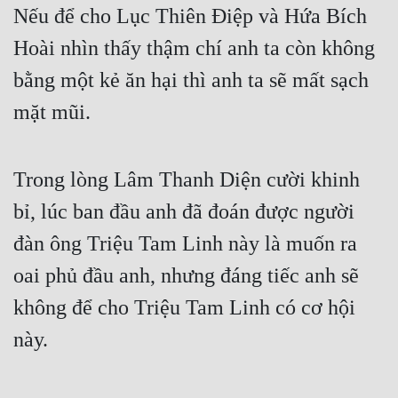
Nếu để cho Lục Thiên Điệp và Hứa Bích 
Mưu Mô
Hoài nhìn thấy thậm chí anh ta còn không 
Mạt Thế
bằng một kẻ ăn hại thì anh ta sẽ mất sạch 
Mỹ Thực
mặt mũi.
Ngôn Tình
Trong lòng Lâm Thanh Diện cười khinh 
Ngược
bỉ, lúc ban đầu anh đã đoán được người 
Nữ Cường
đàn ông Triệu Tam Linh này là muốn ra 
Nữ Phụ
oai phủ đầu anh, nhưng đáng tiếc anh sẽ 
Phong Thủy - Tâm Linh
không để cho Triệu Tam Linh có cơ hội 
Phương Tây
này.
Phản Phái
Quan Trường