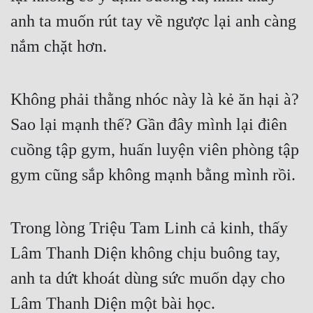
Cổ Đại
anh ta muốn rút tay về ngược lại anh càng 
Du Hí
nắm chặt hơn.
Dã Sử
Dị Giới
Không phải thằng nhóc này là kẻ ăn hại à? 
Sao lại mạnh thế? Gần đây mình lại điên 
Dị Năng
cuồng tập gym, huấn luyện viên phòng tập 
Gia Đấu
gym cũng sắp không mạnh bằng mình rồi.
Góc Nhìn Nam
Góc Nhìn Nữ
Trong lòng Triệu Tam Linh cả kinh, thấy 
Huyền Huyễn
Lâm Thanh Diện không chịu buông tay, 
Huyền Nghi
anh ta dứt khoát dùng sức muốn dạy cho 
Huyền Ảo
Lâm Thanh Diện một bài học.