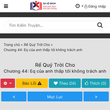
Đăng nhập
Trang
Chủ
Mới
Cập
Nhật
Trang chủ
»
Rể Quý Trời Cho
»
(current)
Chương 44: Eq của anh thấp tôi không trách anh
BXH
Thể Loại
Rể Quý Trời Cho
Chương 44: Eq của anh thấp tôi không trách anh
Tất Cả
Báo Lỗi
Theo Dõi
Thích (
0
)
Truyện Mới Ra
Mục Lục
Hoàn Thành