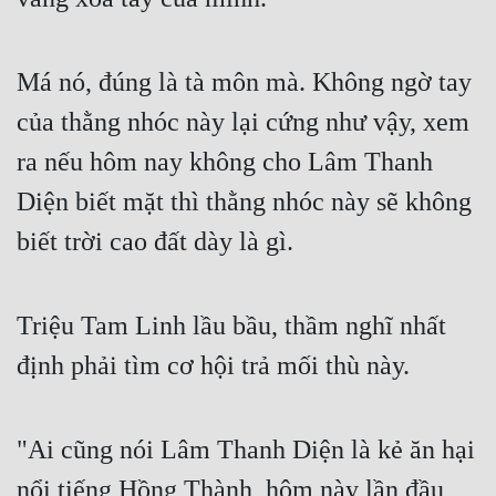
Đô Thị
Đông Phương
Má nó, đúng là tà môn mà. Không ngờ tay 
Đông Phương Huyền Huyễn
của thằng nhóc này lại cứng như vậy, xem 
Đồng Nhân
ra nếu hôm nay không cho Lâm Thanh 
Diện biết mặt thì thằng nhóc này sẽ không 
Cẩu Đạo Trường Sinh
biết trời cao đất dày là gì.
Ngự Thú
Truyện Nam
Triệu Tam Linh lầu bầu, thầm nghĩ nhất 
định phải tìm cơ hội trả mối thù này.
Truyện Nữ
Vô Địch Lưu
"Ai cũng nói Lâm Thanh Diện là kẻ ăn hại 
Xây Dựng Thế Lực
nổi tiếng Hồng Thành, hôm này lần đầu 
Đam Mỹ