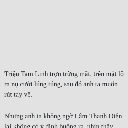
Free
Hậu Cung
Truyện Convert
Truyện Dịch
Truyện Nhập Môn
Truyện ngắn
Triệu Tam Linh trợn trừng mắt, trên mặt lộ 
Xa Lộ Dịch
ra nụ cười lúng túng, sau đó anh ta muốn 
rút tay về.
Cung Đấu
Cạnh Kỹ
Nhưng anh ta không ngờ Lâm Thanh Diện 
Cổ Tiên Hiệp
lại không có ý định buông ra, nhìn thấy 