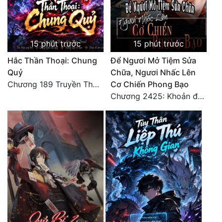
15 phút trước
15 phút trước
Hắc Thần Thoại: Chung
Để Ngươi Mở Tiệm Sửa
Quỷ
Chữa, Ngươi Nhấc Lên
Chương 189 Truyền Thừa Võ Gia
Cơ Chiến Phong Bạo
Chương 2425: Khoản đầu tư của Tượng Chủ!! Nỗi nghi hoặc của Tô Bạch!