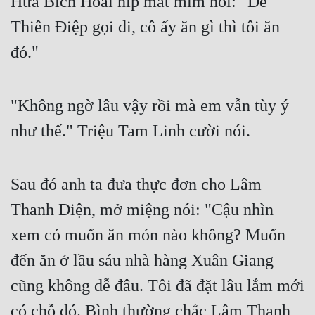
Hứa Bích Hoài híp mắt mỉm nói: "Để 
Thiên Điệp gọi đi, cô ấy ăn gì thì tôi ăn 
đó."
"Không ngờ lâu vậy rồi mà em vẫn tùy ý 
như thế." Triệu Tam Linh cười nói.
Sau đó anh ta đưa thực đơn cho Lâm 
Thanh Diện, mở miệng nói: "Cậu nhìn 
xem có muốn ăn món nào không? Muốn 
đến ăn ở lầu sáu nhà hàng Xuân Giang 
cũng không dễ đâu. Tôi đã đặt lâu lắm mới 
có chỗ đó. Bình thường chắc Lâm Thanh 