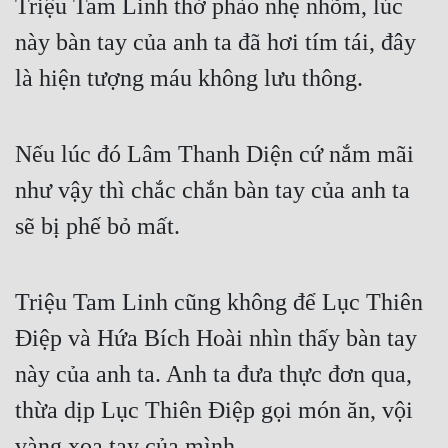
Triệu Tam Linh thở phào nhẹ nhõm, lúc 
Tu Chân
này bàn tay của anh ta đã hơi tím tái, đây 
Tu Tiên
là hiện tượng máu không lưu thông.
Tội Phạm
Vô Địch
Nếu lúc đó Lâm Thanh Diện cứ nắm mãi 
Võ Hiệp
như vậy thì chắc chắn bàn tay của anh ta 
sẽ bị phế bỏ mất.
Võng Du
Xuyên Không
Triệu Tam Linh cũng không để Lục Thiên 
Xuyên Nhanh
Điệp và Hứa Bích Hoài nhìn thấy bàn tay 
Xuyên Sách
này của anh ta. Anh ta đưa thực đơn qua, 
Xuyên Thư
thừa dịp Lục Thiên Điệp gọi món ăn, vội 
Điền Văn
vàng xoa tay của mình.