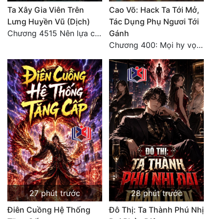
Ta Xây Gia Viên Trên
Cao Võ: Hack Ta Tới Mở,
Lưng Huyền Vũ (Dịch)
Tác Dụng Phụ Ngươi Tới
Chương 4515 Nên lựa chọn như thế nào?
Gánh
Chương 400: Mọi hy vọng đặt trên Tô Mặc!
27 phút trước
28 phút trước
Điên Cuồng Hệ Thống
Đô Thị: Ta Thành Phú Nhị