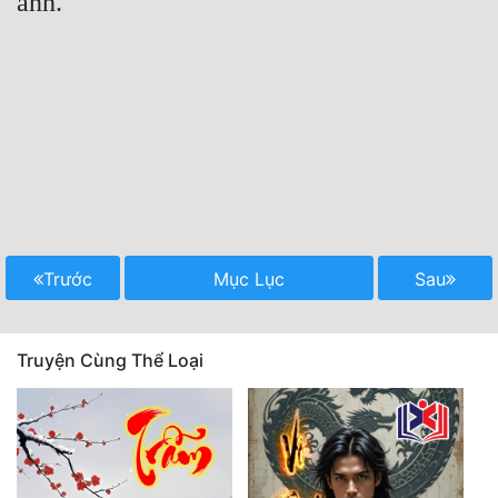
anh."

Trước
Mục Lục
Sau
Truyện Cùng Thể Loại