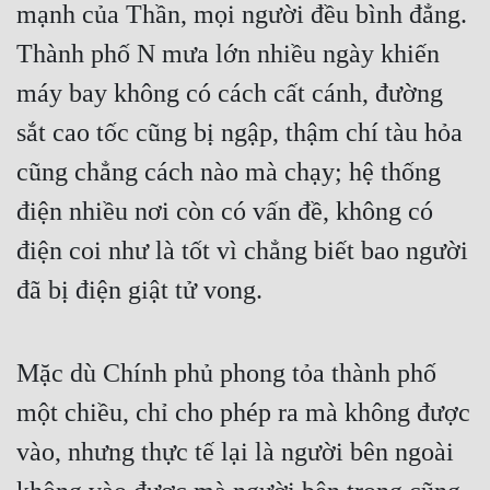
mạnh của Thần, mọi người đều bình đẳng. 
Cổ Đại
Thành phố N mưa lớn nhiều ngày khiến 
Du Hí
máy bay không có cách cất cánh, đường 
Dã Sử
sắt cao tốc cũng bị ngập, thậm chí tàu hỏa 
Dị Giới
cũng chẳng cách nào mà chạy; hệ thống 
Dị Năng
điện nhiều nơi còn có vấn đề, không có 
Gia Đấu
điện coi như là tốt vì chẳng biết bao người 
Góc Nhìn Nam
đã bị điện giật tử vong.
Góc Nhìn Nữ
Huyền Huyễn
Mặc dù Chính phủ phong tỏa thành phố 
một chiều, chỉ cho phép ra mà không được 
Huyền Nghi
vào, nhưng thực tế lại là người bên ngoài 
Huyền Ảo