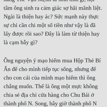
tâm ông sinh ra cảm giác sợ hãi mãnh liệt. 
Đẹp
Ngài là thiện hay ác? Sức mạnh này thực 
Đẹp Hiệp
sự chỉ cần chi một số tiền như vậy là đã 
Tính Cách Nhân Vật :
lấy được rồi sao? Đây là làm từ thiện hay 
là cạm bẫy gì?
Cơ Trí
Sát Phạt Quyết Đoán
Ông nguyện ý mạo hiểm mua Hộp Thẻ Bí 
Vô Sỉ
Ẩn để cho mình tiếp tục sống, nhưng để 
Điềm Đạm
cho con cái của mình mạo hiểm thì ông 
chẳng muốn. Thế là ông một mực không 
chia sẻ địa chỉ cửa hàng cho Chu Bái ở 
thành phố N. Song, bây giờ thành phố N 