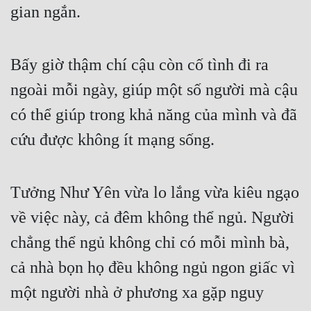
gian ngắn.
Quân Sự
Sảng Văn
Bấy giờ thậm chí cậu còn cố tình đi ra 
Sắc
ngoài mỗi ngày, giúp một số người mà cậu 
Sủng
có thể giúp trong khả năng của mình và đã 
Thanh Xuân
cứu được không ít mạng sống.
Tiên Hiệp
Tiểu Thuyết
Tưởng Như Yên vừa lo lắng vừa kiêu ngạo 
về việc này, cả đêm không thể ngủ. Người 
Trinh Thám
chẳng thể ngủ không chỉ có mỗi mình bà, 
Triều Đấu
cả nhà bọn họ đều không ngủ ngon giấc vì 
Trùng Sinh
một người nhà ở phương xa gặp nguy 
Trọng Sinh