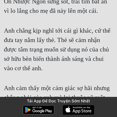
Ôn Nhược Ngôn sửng sốt, trái tim bất an 
vì lo lắng cho mẹ đã nảy lên một cái.
Anh chẳng kịp nghĩ tới cái gì khác, cứ thế 
đưa tay nắm lấy thẻ. Thẻ sẽ cảm nhận 
được tâm trạng muốn sử dụng nó của chủ 
sở hữu bèn biến thành ánh sáng và chui 
vào cơ thể anh.
Anh cảm thấy một cảm giác sợ hãi nhưng 
chẳng phải của anh mà lại thuộc về một 
Tải App Để Đọc Truyện Sớm Nhất
người khác. Giây tiếp theo, anh biến mất 
tại chỗ.