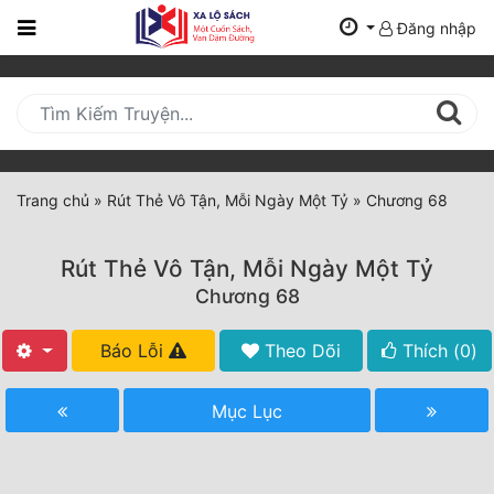
Đăng nhập
Trang
Chủ
Mới
Cập
Nhật
Trang chủ
»
Rút Thẻ Vô Tận, Mỗi Ngày Một Tỷ
»
Chương 68
(current)
BXH
Rút Thẻ Vô Tận, Mỗi Ngày Một Tỷ
Thể Loại
Chương 68
Báo Lỗi
Theo Dõi
Thích (
0
)
Tất Cả
Truyện Mới Ra
Mục Lục
Hoàn Thành