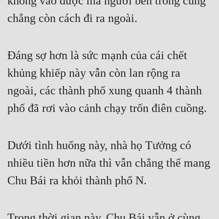
không vào được mà người bên trong cũng 
Hài Hước
chẳng còn cách đi ra ngoài.
Hệ Thống
Học Đường
Đáng sợ hơn là sức mạnh của cái chết 
Khoa Huyễn
khủng khiếp này vẫn còn lan rộng ra 
Khoa Huyễn Không Gian
ngoài, các thành phố xung quanh 4 thành 
Kinh Dị
phố đã rơi vào cảnh chạy trốn điên cuồng.
Kiếm Hiệp
Kỳ Huyễn
Dưới tình huống này, nhà họ Tưởng có 
Kỳ Ảo
nhiều tiền hơn nữa thì vẫn chẳng thể mang 
Chu Bái ra khỏi thành phố N.
Linh Dị
Làm Giàu
Trong thời gian này, Chu Bái vẫn ở cùng 
Lịch Sử