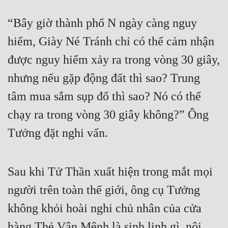
Đô Thị
“Bây giờ thành phố N ngày càng nguy 
Đông Phương
hiểm, Giày Né Tránh chỉ có thể cảm nhận 
Đông Phương Huyền Huyễn
được nguy hiểm xảy ra trong vòng 30 giây, 
Đồng Nhân
nhưng nếu gặp động đất thì sao? Trung 
tâm mua sắm sụp đổ thì sao? Nó có thể 
Cẩu Đạo Trường Sinh
chạy ra trong vòng 30 giây không?” Ông 
Ngự Thú
Tưởng đặt nghi vấn.
Truyện Nam
Truyện Nữ
Sau khi Tử Thần xuất hiện trong mắt mọi 
Vô Địch Lưu
người trên toàn thế giới, ông cụ Tưởng 
không khỏi hoài nghi chủ nhân của cửa 
Xây Dựng Thế Lực
hàng Thẻ Vận Mệnh là sinh linh gì, nội 
Đam Mỹ