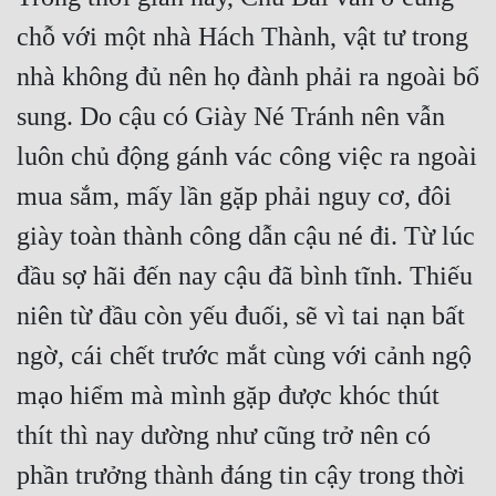
chỗ với một nhà Hách Thành, vật tư trong 
Mưu Mô
nhà không đủ nên họ đành phải ra ngoài bổ 
Mạt Thế
sung. Do cậu có Giày Né Tránh nên vẫn 
Mỹ Thực
luôn chủ động gánh vác công việc ra ngoài 
Ngôn Tình
mua sắm, mấy lần gặp phải nguy cơ, đôi 
Ngược
giày toàn thành công dẫn cậu né đi. Từ lúc 
Nữ Cường
đầu sợ hãi đến nay cậu đã bình tĩnh. Thiếu 
Nữ Phụ
niên từ đầu còn yếu đuối, sẽ vì tai nạn bất 
ngờ, cái chết trước mắt cùng với cảnh ngộ 
Phong Thủy - Tâm Linh
mạo hiểm mà mình gặp được khóc thút 
Phương Tây
thít thì nay dường như cũng trở nên có 
Phản Phái
phần trưởng thành đáng tin cậy trong thời 
Quan Trường