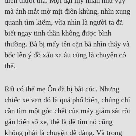
điển thướt tha. Một đại mỹ nhân như vậy 
mà ánh mắt mờ mịt điên khùng, nhìn xung 
quanh tìm kiếm, vừa nhìn là người ta đã 
biết ngay tinh thần không được bình 
thường. Bà bị mấy tên cặn bã nhìn thấy và 
bốc lên ý đồ xấu xa âu cũng là chuyện có 
thể.
Rất có thể mẹ Ôn đã bị bắt cóc. Nhưng 
chiếc xe van đó là quá phổ biến, chúng chỉ 
cần tìm một góc chết của máy giám sát rồi 
gắn biển số xe, thế là để tìm nó cũng 
không phải là chuyện dễ dàng. Và trong 