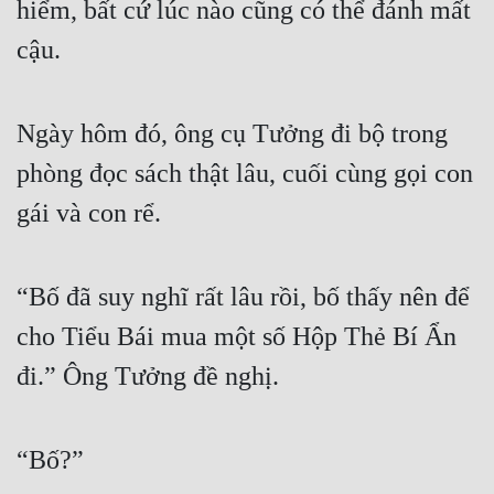
hiểm, bất cứ lúc nào cũng có thể đánh mất 
Tu Chân
cậu.
Tu Tiên
Tội Phạm
Ngày hôm đó, ông cụ Tưởng đi bộ trong 
Vô Địch
phòng đọc sách thật lâu, cuối cùng gọi con 
Võ Hiệp
gái và con rể.
Võng Du
Xuyên Không
“Bố đã suy nghĩ rất lâu rồi, bố thấy nên để 
cho Tiểu Bái mua một số Hộp Thẻ Bí Ẩn 
Xuyên Nhanh
đi.” Ông Tưởng đề nghị.
Xuyên Sách
Xuyên Thư
“Bố?”
Điền Văn