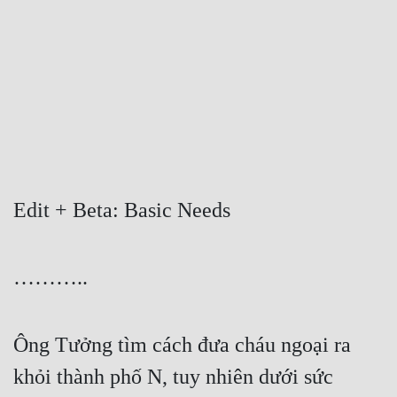
Free
Hậu Cung
Truyện Convert
Truyện Dịch
Truyện Nhập Môn
Truyện ngắn
Edit + Beta: Basic Needs
Xa Lộ Dịch
………..
Cung Đấu
Cạnh Kỹ
Ông Tưởng tìm cách đưa cháu ngoại ra 
khỏi thành phố N, tuy nhiên dưới sức 
Cổ Tiên Hiệp