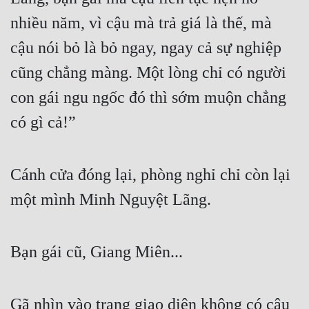
nhiều năm, vì cậu mà trả giá là thế, mà 
Mưu Mô
cậu nói bỏ là bỏ ngay, ngay cả sự nghiệp 
Mạt Thế
cũng chẳng màng. Một lòng chỉ có người 
Mỹ Thực
con gái ngu ngốc đó thì sớm muộn chẳng 
Ngôn Tình
có gì cả!”
Ngược
Nữ Cường
Cánh cửa đóng lại, phòng nghỉ chỉ còn lại 
Nữ Phụ
một mình Minh Nguyệt Lãng.
Phong Thủy - Tâm Linh
Phương Tây
Bạn gái cũ, Giang Miên...
Phản Phái
Gã nhìn vào trang giao diện không có câu 
Quan Trường