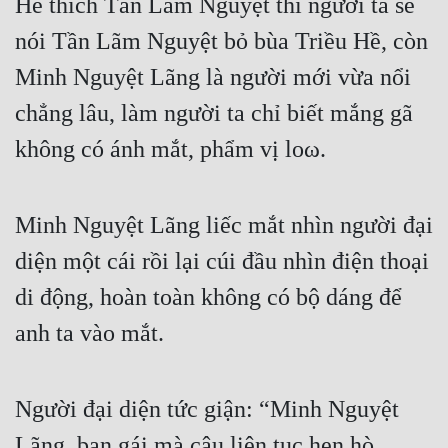
Hề thích Tần Lãm Nguyệt thì người ta sẽ 
Hài Hước
nói Tần Lãm Nguyệt bỏ bùa Triều Hề, còn 
Hệ Thống
Minh Nguyệt Lãng là người mới vừa nổi 
Học Đường
chẳng lâu, làm người ta chỉ biết mắng gã 
Khoa Huyễn
không có ánh mắt, phẩm vị loω.
Khoa Huyễn Không Gian
Kinh Dị
Minh Nguyệt Lãng liếc mắt nhìn người đại 
Kiếm Hiệp
diện một cái rồi lại cúi đầu nhìn điện thoại 
Kỳ Huyễn
di động, hoàn toàn không có bộ dáng để 
Kỳ Ảo
anh ta vào mắt.
Linh Dị
Người đại diện tức giận: “Minh Nguyệt 
Làm Giàu
Lãng, bạn gái mà cậu liên tục hẹn hò 
Lịch Sử