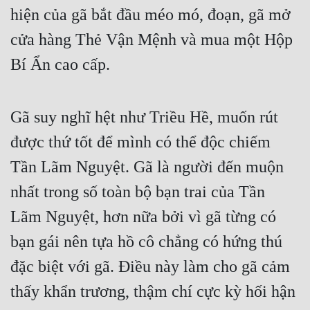
hiện của gã bắt đầu méo mó, đoạn, gã mở 
Tu Chân
cửa hàng Thẻ Vận Mệnh và mua một Hộp 
Tu Tiên
Bí Ẩn cao cấp.
Tội Phạm
Vô Địch
Gã suy nghĩ hệt như Triều Hề, muốn rút 
Võ Hiệp
được thứ tốt để mình có thể độc chiếm 
Võng Du
Tần Lãm Nguyệt. Gã là người đến muộn 
Xuyên Không
nhất trong số toàn bộ bạn trai của Tần 
Xuyên Nhanh
Lãm Nguyệt, hơn nữa bởi vì gã từng có 
Xuyên Sách
bạn gái nên tựa hồ cô chẳng có hứng thú 
đặc biệt với gã. Điều này làm cho gã cảm 
Xuyên Thư
thấy khẩn trương, thậm chí cực kỳ hối hận 
Điền Văn