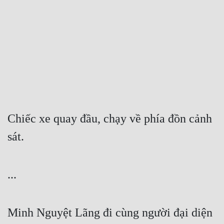
Free
Hậu Cung
Truyện Convert
Truyện Dịch
Truyện Nhập Môn
Truyện ngắn
Chiếc xe quay đầu, chạy về phía đồn cảnh 
sát.
Xa Lộ Dịch
Cung Đấu
...
Cạnh Kỹ
Minh Nguyệt Lãng đi cùng người đại diện 
Cổ Tiên Hiệp