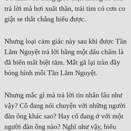
trả lời mà hơi xuất thần, trái tim có cơn co 
Quân Sự
giật se thắt chẳng hiểu được.
Sảng Văn
Sắc
Nhưng loại cảm giác này sau khi được Tần 
Sủng
Lãm Nguyệt trả lời bằng một dấu chấm là 
Thanh Xuân
đã biến mất biệt tăm. Mắt gã lại tràn đầy 
Tiên Hiệp
bóng hình mỗi Tần Lãm Nguyệt.
Tiểu Thuyết
Trinh Thám
Nhưng mắc gì mà trả lời tin nhắn lâu như 
Triều Đấu
vậy? Cô đang nói chuyện với những người 
Trùng Sinh
đàn ông khác sao? Hay cô đang ở với một 
người đàn ông nào? Nghĩ như vậy, biểu 
Trọng Sinh