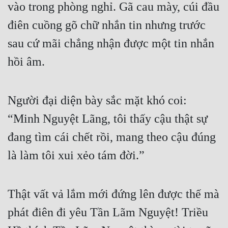
vào trong phòng nghỉ. Gã cau mày, cúi đầu 
Cổ Đại
điên cuồng gõ chữ nhắn tin nhưng trước 
Du Hí
sau cứ mãi chẳng nhận được một tin nhắn 
Dã Sử
hồi âm.
Dị Giới
Dị Năng
Người đại diện bày sắc mặt khó coi: 
Gia Đấu
“Minh Nguyệt Lãng, tôi thấy cậu thật sự 
Góc Nhìn Nam
đang tìm cái chết rồi, mang theo cậu đúng 
Góc Nhìn Nữ
là làm tôi xui xẻo tám đời.”
Huyền Huyễn
Huyền Nghi
Thật vất vả lắm mới đứng lên được thế mà 
phát điên đi yêu Tần Lãm Nguyệt! Triều 
Huyền Ảo