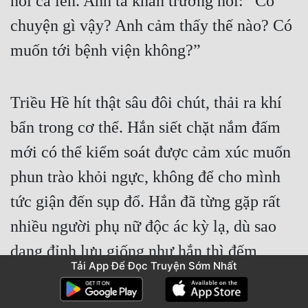
nổi cả lên. Anh ta khẩn trương hỏi: “Có 
chuyện gì vậy? Anh cảm thấy thế nào? Có 
muốn tới bệnh viện không?”
Triều Hề hít thật sâu đôi chút, thải ra khí 
bẩn trong cơ thể. Hắn siết chặt nắm đấm 
mới có thể kiểm soát được cảm xúc muốn 
phun trào khỏi ngực, không để cho mình 
tức giận đến sụp đổ. Hắn đã từng gặp rất 
nhiều người phụ nữ độc ác kỳ lạ, dù sao 
dạng đỉnh lưu giống như hắn thì đếm 
Tải App Để Đọc Truyện Sớm Nhất
không xuể được số lượng anti-fan. Song, 
dù hắn có từng gặp nhiều anti-fan ác độc, 