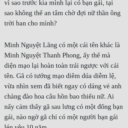
vì sao trước kia mình lại có bạn gái, tại 
Đô Thị
sao không thể an tâm chờ đợi nữ thần ông 
Đông Phương
trời ban cho mình?
Đông Phương Huyền Huyễn
Đồng Nhân
Minh Nguyệt Lãng có một cái tên khác là 
Minh Nguyệt Thanh Phong, ấy thế mà 
Cẩu Đạo Trường Sinh
diện mạo lại hoàn toàn trái ngược với cái 
Ngự Thú
tên. Gã có tướng mạo diêm dúa diễm lệ, 
Truyện Nam
vừa nhìn xem đã biết ngay có dáng vẻ anh 
Truyện Nữ
chàng đào hoa câu hồn bao thiếu nữ. Ai 
Vô Địch Lưu
nấy cảm thấy gã sau lưng có một đống bạn 
gái, nào ngờ gã chỉ có một người bạn gái 
Xây Dựng Thế Lực
lén yêu 10 năm.
Đam Mỹ