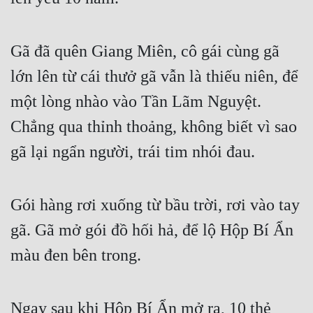
Đẹp
Gã đã quên Giang Miên, cô gái cùng gã 
Đẹp Hiệp
lớn lên từ cái thưở gã vẫn là thiếu niên, để 
Tính Cách Nhân Vật :
một lòng nhào vào Tần Lãm Nguyệt. 
Cơ Trí
Chẳng qua thỉnh thoảng, không biết vì sao 
gã lại ngẩn người, trái tim nhói đau.
Sát Phạt Quyết Đoán
Vô Sỉ
Gói hàng rơi xuống từ bầu trời, rơi vào tay 
Điềm Đạm
gã. Gã mở gói đồ hối hả, để lộ Hộp Bí Ẩn 
màu đen bên trong.
Ngay sau khi Hộp Bí Ẩn mở ra, 10 thẻ 