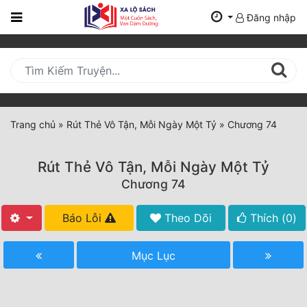
Đăng nhập
Trang
Chủ
Mới
Cập
Nhật
Trang chủ
»
Rút Thẻ Vô Tận, Mỗi Ngày Một Tỷ
»
Chương 74
(current)
BXH
Rút Thẻ Vô Tận, Mỗi Ngày Một Tỷ
Thể Loại
Chương 74
Báo Lỗi
Theo Dõi
Thích (
0
)
Tất Cả
Truyện Mới Ra
Mục Lục
Hoàn Thành