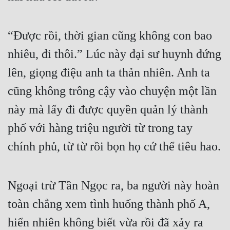
Quân Sự
“Được rồi, thời gian cũng không con bao 
Sảng Văn
nhiêu, đi thôi.” Lúc này đại sư huynh đứng 
Sắc
lên, giọng điệu anh ta thản nhiên. Anh ta 
Sủng
cũng không trông cậy vào chuyện một lần 
Thanh Xuân
này mà lấy đi được quyền quản lý thành 
Tiên Hiệp
phố với hàng triệu người từ trong tay 
Tiểu Thuyết
chính phủ, từ từ rồi bọn họ cứ thể tiêu hao.
Trinh Thám
Triều Đấu
Ngoại trừ Tần Ngọc ra, ba người này hoàn 
Trùng Sinh
toàn chẳng xem tình huống thành phố A, 
hiển nhiên không biết vừa rồi đã xảy ra 
Trọng Sinh