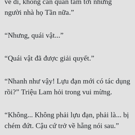
về đi, không cần quan tâm tới những 
người nhà họ Tần nữa.”
Đẹp
Đẹp Hiệp
“Nhưng, quái vật...”
Tính Cách Nhân Vật :
Cơ Trí
“Quái vật đã được giải quyết.”
Sát Phạt Quyết Đoán
Vô Sỉ
“Nhanh như vậy! Lựu đạn mới có tác dụng 
Điềm Đạm
rồi?” Triệu Lam hỏi trong vui mừng.
“Không... Không phải lựu đạn, phải là... bị 
chém đứt. Cậu cứ trở về hẵng nói sau.”