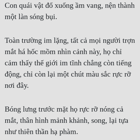
Con quái vật đổ xuống ầm vang, nện thành 
Cổ Đại
một làn sóng bụi.
Du Hí
Dã Sử
Toàn trường im lặng, tất cả mọi người trợn 
Dị Giới
mắt há hốc mồm nhìn cảnh này, họ chỉ 
Dị Năng
cảm thấy thế giới im tĩnh chẳng còn tiếng 
Gia Đấu
động, chỉ còn lại một chút màu sắc rực rỡ 
Góc Nhìn Nam
nơi đây.
Góc Nhìn Nữ
Huyền Huyễn
Bóng lưng trước mặt họ rực rỡ nóng cả 
Huyền Nghi
mắt, thân hình mảnh khảnh, song, lại tựa 
Huyền Ảo
như thiên thần hạ phàm.