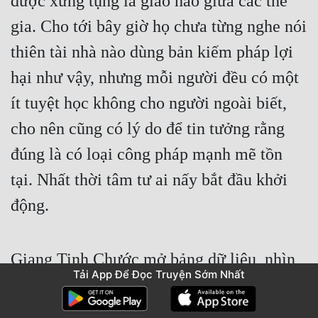
được xưng tụng là giao hảo giữa các thế 
gia. Cho tới bây giờ họ chưa từng nghe nói 
thiên tài nhà nào dùng bản kiếm pháp lợi 
hại như vậy, nhưng mỗi người đều có một 
ít tuyệt học không cho người ngoài biết, 
cho nên cũng có lý do để tin tưởng rằng 
đúng là có loại công pháp mạnh mẽ tồn 
tại. Nhất thời tâm tư ai nấy bắt đầu khởi 
động.
Giang Tinh Chước mở bảng dữ liệu, nhìn 
Tải App Để Đọc Truyện Sớm Nhất
vào dữ liệu khó coi ở trên. Rất tốt, không 
thu hoạch được một hạt nào. Dù sao cảm 