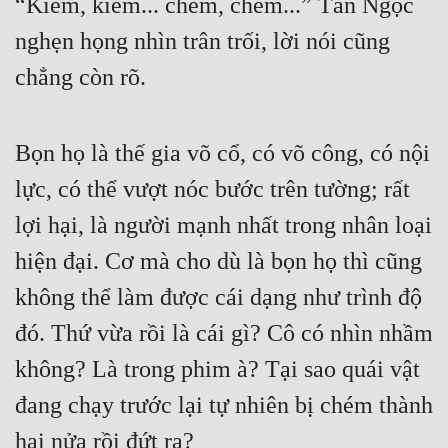
“Kiếm, kiếm... chém, chém...” Tần Ngọc 
nghẹn họng nhìn trân trối, lời nói cũng 
Mưu Mô
chẳng còn rõ.
Mạt Thế
Mỹ Thực
Bọn họ là thế gia võ cổ, có võ công, có nội 
Ngôn Tình
lực, có thể vượt nóc bước trên tường; rất 
Ngược
lợi hại, là người mạnh nhất trong nhân loại 
Nữ Cường
hiện đại. Cơ mà cho dù là bọn họ thì cũng 
Nữ Phụ
không thể làm được cái dạng như trình độ 
Phong Thủy - Tâm Linh
đó. Thứ vừa rồi là cái gì? Cô có nhìn nhầm 
Phương Tây
không? Là trong phim à? Tại sao quái vật 
Phản Phái
đang chạy trước lại tự nhiên bị chém thành 
hai nửa rồi đứt ra?
Quan Trường