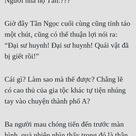
Người nhà họ Tần:???
Giờ đây Tần Ngọc cuối cùng cũng tỉnh táo 
một chút, cũng có thể thuận lợi nói ra: 
“Đại sư huynh! Đại sư huynh! Quái vật đã 
bị giết rồi!”
Cái gì? Làm sao mà thế được? Chẳng lẽ 
có cao thủ của gia tộc khác tự tiện nhúng 
tay vào chuyện thành phố A?
Ba người mau chóng tiến đến trước màn 
hình, quả nhiên nhìn thấy trong đó là thân 