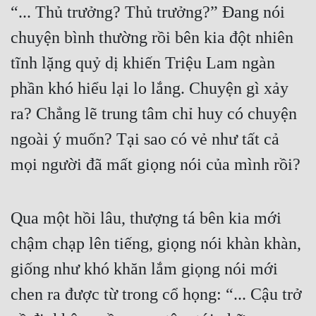
“... Thủ trưởng? Thủ trưởng?” Đang nói 
Đô Thị
chuyện bình thường rồi bên kia đột nhiên 
Đông Phương
tĩnh lặng quỷ dị khiến Triệu Lam ngàn 
Đông Phương Huyền Huyễn
phần khó hiểu lại lo lắng. Chuyện gì xảy 
Đồng Nhân
ra? Chẳng lẽ trung tâm chỉ huy có chuyện 
ngoài ý muốn? Tại sao có vẻ như tất cả 
Cẩu Đạo Trường Sinh
mọi người đã mất giọng nói của mình rồi?
Ngự Thú
Truyện Nam
Qua một hồi lâu, thượng tá bên kia mới 
Truyện Nữ
chậm chạp lên tiếng, giọng nói khàn khàn, 
Vô Địch Lưu
giống như khó khăn lắm giọng nói mới 
Xây Dựng Thế Lực
chen ra được từ trong cổ họng: “... Cậu trở 
Đam Mỹ