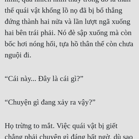
thể quái vật khổng lồ nọ đã bị bổ thẳng 
đứng thành hai nửa và lần lượt ngã xuống 
hai bên trái phải. Nó đè sập xuống mà còn 
bốc hơi nóng hổi, tựa hồ thân thể còn chưa 
nguội đi.
“Cái này... Đây là cái gì?”
“Chuyện gì đang xảy ra vậy?”
Họ trừng to mắt. Việc quái vật bị giết 
chẳng phải chuyện gì đáng bất ngờ, dù sao 