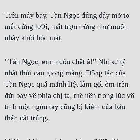
Hài Hước
Trên máy bay, Tần Ngọc đứng dậy mở to 
Hệ Thống
mắt cứng lưỡi, mắt trợn trừng như muốn 
Học Đường
nhảy khỏi hốc mắt.
Khoa Huyễn
Khoa Huyễn Không Gian
“Tần Ngọc, em muốn chết à!” Nhị sư tỷ 
Kinh Dị
nhất thời cao giọng mắng. Động tác của 
Kiếm Hiệp
Tần Ngọc quá mãnh liệt làm gối ôm trên 
Kỳ Huyễn
đùi bay về phía chị ta, thế nên trong lúc vô 
Kỳ Ảo
tình một ngón tay cũng bị kiếm của bản 
Linh Dị
thân cắt trúng.
Làm Giàu
Lịch Sử