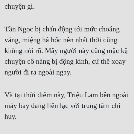
chuyện gì.
Tu Chân
Tu Tiên
Tần Ngọc bị chấn động tới mức choáng 
Tội Phạm
váng, miệng há hốc nên nhất thời cũng 
Vô Địch
không nói rõ. Mấy người này cũng mặc kệ 
Võ Hiệp
chuyện cô nàng bị động kinh, cứ thế xoay 
Võng Du
người đi ra ngoài ngay.
Xuyên Không
Xuyên Nhanh
Và tại thời điểm này, Triệu Lam bên ngoài 
Xuyên Sách
máy bay đang liên lạc với trung tâm chỉ 
Xuyên Thư
huy.
Điền Văn