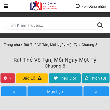
Đăng nhập
Trang
Chủ
Mới
Cập
Nhật
Trang chủ
»
Rút Thẻ Vô Tận, Mỗi Ngày Một Tỷ
»
Chương 8
(current)
BXH
Rút Thẻ Vô Tận, Mỗi Ngày Một Tỷ
Thể Loại
Chương 8
Báo Lỗi
Theo Dõi
Thích (
0
)
Tất Cả
Truyện Mới Ra
Mục Lục
Hoàn Thành