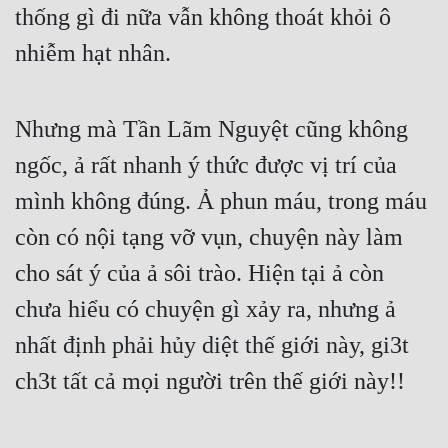
thống gì đi nữa vẫn không thoát khỏi ô 
Tu Chân
nhiễm hạt nhân.
Tu Tiên
Tội Phạm
Nhưng mà Tần Lãm Nguyệt cũng không 
Vô Địch
ngốc, ả rất nhanh ý thức được vị trí của 
Võ Hiệp
mình không đúng. Ả phun máu, trong máu 
Võng Du
còn có nội tạng vỡ vụn, chuyện này làm 
Xuyên Không
cho sát ý của ả sôi trào. Hiện tại ả còn 
Xuyên Nhanh
chưa hiểu có chuyện gì xảy ra, nhưng ả 
nhất định phải hủy diệt thế giới này, gi3t 
Xuyên Sách
ch3t tất cả mọi người trên thế giới này!!
Xuyên Thư
Điền Văn