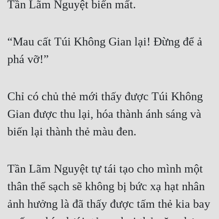
Tần Lãm Nguyệt biến mất.
Đô Thị
Đông Phương
“Mau cất Túi Không Gian lại! Đừng để ả 
Đông Phương Huyền Huyễn
phá vỡ!”
Đồng Nhân
Chỉ có chủ thẻ mới thấy được Túi Không 
Cẩu Đạo Trường Sinh
Gian được thu lại, hóa thành ánh sáng và 
Ngự Thú
biến lại thành thẻ màu đen.
Truyện Nam
Truyện Nữ
Tần Lãm Nguyệt tự tái tạo cho mình một 
Vô Địch Lưu
thân thể sạch sẽ không bị bức xạ hạt nhân 
Xây Dựng Thế Lực
ảnh hưởng là đã thấy được tấm thẻ kia bay 
Đam Mỹ