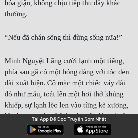
hóa giận, không chịu tiếp thu đầy khác 
thường.
“Nếu đã chán sống thì đừng sống nữa!”
Minh Nguyệt Lãng cười lạnh một tiếng, 
phía sau gã có một bóng dáng với tóc đen 
dài xuất hiện. Cô mặc một chiếc váy dài 
đỏ như máu, toát lên một hơi thở khủng 
khiếp, sự lạnh lẽo len vào từng kẽ xương, 
khuôn mặt trắng bệch với một đôi mắt đen 
Tải App Để Đọc Truyện Sớm Nhất
không có tròng trắng, khủng b0 khôn cùng. 