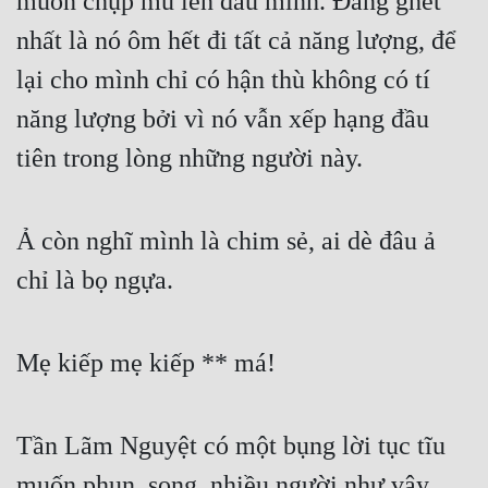
muốn chụp mũ lên đầu mình. Đáng ghét 
nhất là nó ôm hết đi tất cả năng lượng, để 
lại cho mình chỉ có hận thù không có tí 
năng lượng bởi vì nó vẫn xếp hạng đầu 
tiên trong lòng những người này.
Ả còn nghĩ mình là chim sẻ, ai dè đâu ả 
chỉ là bọ ngựa.
Mẹ kiếp mẹ kiếp ** má!
Tần Lãm Nguyệt có một bụng lời tục tĩu 
muốn phun, song, nhiều người như vậy 