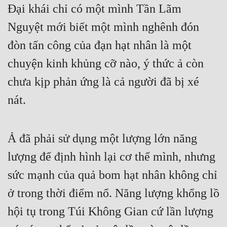
Đại khái chỉ có một mình Tần Lãm 
Cổ Đại
Nguyệt mới biết một mình nghênh đón 
Du Hí
đòn tấn công của đạn hạt nhân là một 
Dã Sử
chuyện kinh khủng cỡ nào, ý thức ả còn 
Dị Giới
chưa kịp phản ứng là cả người đã bị xé 
Dị Năng
nát.
Gia Đấu
Góc Nhìn Nam
Ả đã phải sử dụng một lượng lớn năng 
Góc Nhìn Nữ
lượng để định hình lại cơ thể mình, nhưng 
Huyền Huyễn
sức mạnh của quả bom hạt nhân không chỉ 
Huyền Nghi
ở trong thời điểm nổ. Năng lượng khổng lồ 
hội tụ trong Túi Không Gian cứ lần lượng 
Huyền Ảo