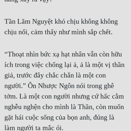
Mưu Mô
Tần Lãm Nguyệt khó chịu không không 
Mạt Thế
chịu nổi, cảm thấy như mình sắp chết.
Mỹ Thực
Ngôn Tình
“Thoạt nhìn bức xạ hạt nhân vẫn còn hữu 
Ngược
ích trong việc chống lại ả, ả là một vị thần 
Nữ Cường
giả, trước đây chắc chắn là một con 
Nữ Phụ
người.” Ôn Nhược Ngôn nói trong ghê 
Phong Thủy - Tâm Linh
tởm. Là một con người nhưng cứ hấc cằm 
Phương Tây
nghễu nghện cho mình là Thần, còn muốn 
gặt hái cuộc sống của bọn anh, đúng là 
Phản Phái
làm người ta mắc ói.
Quan Trường