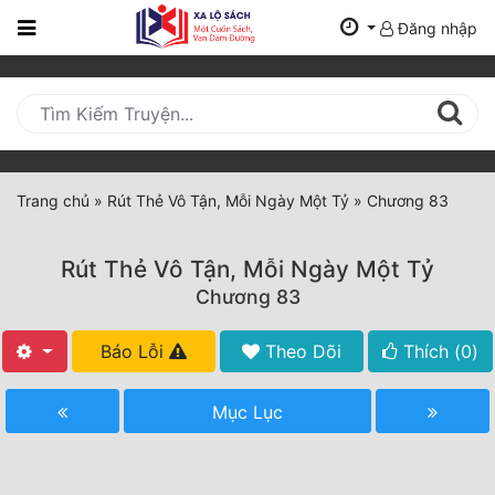
Đăng nhập
Trang
Chủ
Mới
Cập
Nhật
Trang chủ
»
Rút Thẻ Vô Tận, Mỗi Ngày Một Tỷ
»
Chương 83
(current)
BXH
Rút Thẻ Vô Tận, Mỗi Ngày Một Tỷ
Thể Loại
Chương 83
Báo Lỗi
Theo Dõi
Thích (
0
)
Tất Cả
Truyện Mới Ra
Mục Lục
Hoàn Thành