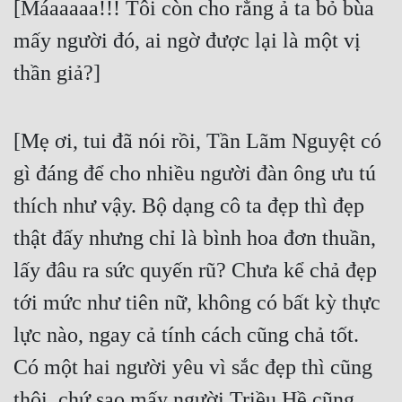
[Máaaaaa!!! Tôi còn cho rằng ả ta bỏ bùa 
mấy người đó, ai ngờ được lại là một vị 
thần giả?]
[Mẹ ơi, tui đã nói rồi, Tần Lãm Nguyệt có 
gì đáng để cho nhiều người đàn ông ưu tú 
thích như vậy. Bộ dạng cô ta đẹp thì đẹp 
thật đấy nhưng chỉ là bình hoa đơn thuần, 
lấy đâu ra sức quyến rũ? Chưa kể chả đẹp 
tới mức như tiên nữ, không có bất kỳ thực 
lực nào, ngay cả tính cách cũng chả tốt. 
Có một hai người yêu vì sắc đẹp thì cũng 
thôi, chứ sao mấy người Triều Hề cũng 