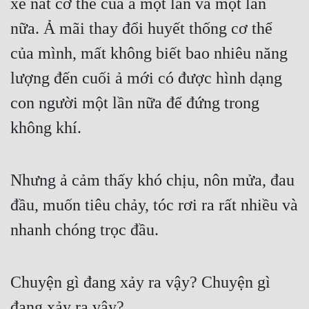
xé nát cơ thể của ả một lần và một lần 
Hài Hước
nữa. Ả mãi thay đổi huyết thống cơ thể 
Hệ Thống
của mình, mất không biết bao nhiêu năng 
Học Đường
lượng đến cuối ả mới có được hình dạng 
Khoa Huyễn
con người một lần nữa để đứng trong 
Khoa Huyễn Không Gian
không khí.
Kinh Dị
Kiếm Hiệp
Nhưng ả cảm thấy khó chịu, nôn mửa, đau 
Kỳ Huyễn
đầu, muốn tiêu chảy, tóc rơi ra rất nhiều và 
Kỳ Ảo
nhanh chóng trọc đầu.
Linh Dị
Chuyện gì đang xảy ra vậy? Chuyện gì 
Làm Giàu
đang xảy ra vậy?
Lịch Sử