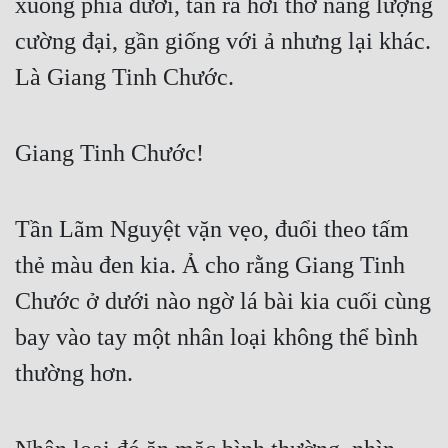
xuống phía dưới, tản ra hơi thở năng lượng 
cường đại, gần giống với ả nhưng lại khác. 
Đẹp
Là Giang Tinh Chước.
Đẹp Hiệp
Tính Cách Nhân Vật :
Giang Tinh Chước!
Cơ Trí
Sát Phạt Quyết Đoán
Tần Lãm Nguyệt vặn vẹo, đuổi theo tấm 
Vô Sỉ
thẻ màu đen kia. Ả cho rằng Giang Tinh 
Điềm Đạm
Chước ở dưới nào ngờ lá bài kia cuối cùng 
bay vào tay một nhân loại không thể bình 
thường hơn.