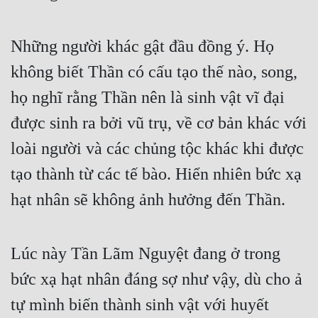
Quân Sự
Những người khác gật đầu đồng ý. Họ 
Sảng Văn
không biết Thần có cấu tạo thế nào, song, 
Sắc
họ nghĩ rằng Thần nên là sinh vật vĩ đại 
Sủng
được sinh ra bởi vũ trụ, về cơ bản khác với 
Thanh Xuân
loài người và các chủng tộc khác khi được 
Tiên Hiệp
tạo thành từ các tế bào. Hiển nhiên bức xạ 
Tiểu Thuyết
hạt nhân sẽ không ảnh hưởng đến Thần.
Trinh Thám
Triều Đấu
Lúc này Tần Lãm Nguyệt đang ở trong 
bức xạ hạt nhân đáng sợ như vậy, dù cho ả 
Trùng Sinh
tự mình biến thành sinh vật với huyết 
Trọng Sinh