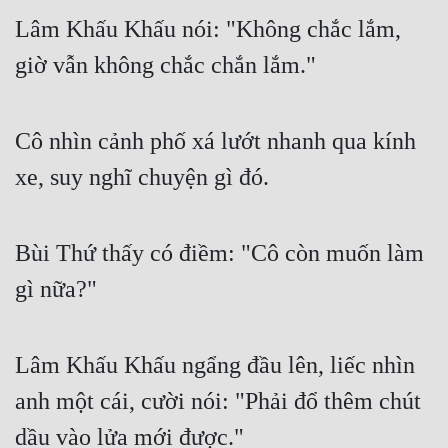
Cổ Đại
Lâm Khấu Khấu nói: "Không chắc lắm, 
Du Hí
giờ vẫn không chắc chắn lắm."
Dã Sử
Dị Giới
Cô nhìn cảnh phố xá lướt nhanh qua kính 
xe, suy nghĩ chuyện gì đó.
Dị Năng
Gia Đấu
Bùi Thứ thấy có điềm: "Cô còn muốn làm 
Góc Nhìn Nam
gì nữa?"
Góc Nhìn Nữ
Huyền Huyễn
Lâm Khấu Khấu ngẩng đầu lên, liếc nhìn 
Huyền Nghi
anh một cái, cười nói: "Phải đổ thêm chút 
Huyền Ảo
dầu vào lửa mới được."