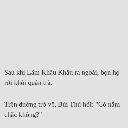
Free
Hậu Cung
Truyện Convert
Truyện Dịch
Truyện Nhập Môn
Truyện ngắn
Sau khi Lâm Khấu Khấu ra ngoài, bọn họ 
Xa Lộ Dịch
rời khỏi quán trà.
Cung Đấu
Trên đường trở về, Bùi Thứ hỏi: "Có nắm 
Cạnh Kỹ
chắc không?"
Cổ Tiên Hiệp