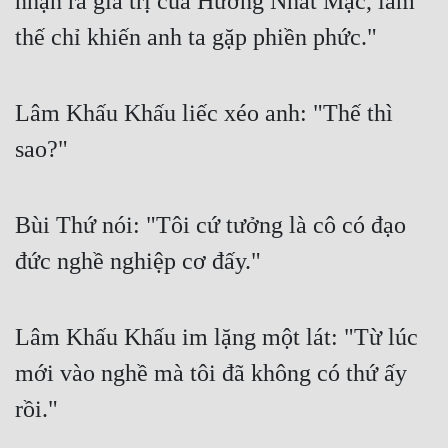
nhận ra giá trị của Hướng Nhất Mặc, làm 
thế chỉ khiến anh ta gặp phiền phức."
Lâm Khấu Khấu liếc xéo anh: "Thế thì 
sao?"
Bùi Thứ nói: "Tôi cứ tưởng là cô có đạo 
đức nghề nghiệp cơ đấy."
Lâm Khấu Khấu im lặng một lát: "Từ lúc 
mới vào nghề mà tôi đã không có thứ ấy 
rồi."