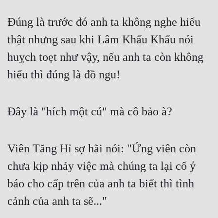
Đẹp
Đúng là trước đó anh ta không nghe hiểu 
thật nhưng sau khi Lâm Khấu Khấu nói 
Đẹp Hiệp
huỵch toẹt như vậy, nếu anh ta còn không 
Tính Cách Nhân Vật :
hiểu thì đúng là đồ ngu!
Cơ Trí
Sát Phạt Quyết Đoán
Đây là "hích một cú" mà cô bảo à?
Vô Sỉ
Điềm Đạm
Viên Tăng Hỉ sợ hãi nói: "Ứng viên còn 
chưa kịp nhảy việc mà chúng ta lại cố ý 
báo cho cấp trên của anh ta biết thì tình 
cảnh của anh ta sẽ..."