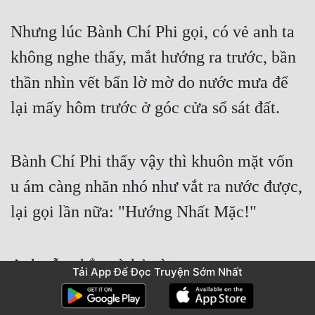
Nhưng lúc Bành Chí Phi gọi, có vẻ anh ta 
không nghe thấy, mắt hướng ra trước, bần 
thần nhìn vết bẩn lờ mờ do nước mưa để 
lại mấy hôm trước ở góc cửa sổ sát đất.
Bành Chí Phi thấy vậy thì khuôn mặt vốn 
u ám càng nhăn nhó như vắt ra nước được, 
lại gọi lần nữa: "Hướng Nhất Mặc!"
Anh vẫn chẳng ừ hử gì.
Tải App Để Đọc Truyện Sớm Nhất