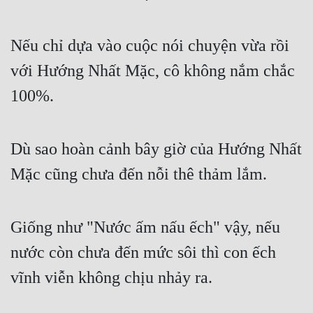
Hài Hước
Hệ Thống
Nếu chỉ dựa vào cuộc nói chuyện vừa rồi 
Học Đường
với Hướng Nhất Mặc, cô không nắm chắc 
Khoa Huyễn
100%.
Khoa Huyễn Không Gian
Kinh Dị
Dù sao hoàn cảnh bây giờ của Hướng Nhất 
Mặc cũng chưa đến nỗi thê thảm lắm.
Kiếm Hiệp
Kỳ Huyễn
Giống như "Nước ấm nấu ếch" vậy, nếu 
Kỳ Ảo
nước còn chưa đến mức sôi thì con ếch 
Linh Dị
vĩnh viễn không chịu nhảy ra.
Làm Giàu
Lịch Sử