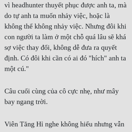
vì headhunter thuyết phục được anh ta, mà 
Tu Chân
do tự anh ta muốn nhảy việc, hoặc là 
Tu Tiên
không thể không nhảy việc. Nhưng đôi khi 
Tội Phạm
con người ta làm ở một chỗ quá lâu sẽ khá 
Vô Địch
sợ việc thay đổi, không dễ đưa ra quyết 
Võ Hiệp
định. Có đôi khi cần có ai đó "hích" anh ta 
Võng Du
một cú."
Xuyên Không
Xuyên Nhanh
Câu cuối cùng của cô cực nhẹ, như mây 
bay ngang trời.
Xuyên Sách
Xuyên Thư
Viên Tăng Hỉ nghe không hiểu nhưng vẫn 
Điền Văn