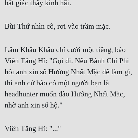
bất giác thấy kinh hãi.
Đô Thị
Đông Phương
Bùi Thứ nhìn cô, rơi vào trầm mặc.
Đông Phương Huyền Huyễn
Đồng Nhân
Lâm Khấu Khấu chỉ cười một tiếng, bảo 
Viên Tăng Hỉ: "Gọi đi. Nếu Bành Chí Phi 
Cẩu Đạo Trường Sinh
hỏi anh xin số Hướng Nhất Mặc để làm gì, 
Ngự Thú
thì anh cứ bảo có một người bạn là 
Truyện Nam
headhunter muốn đào Hướng Nhất Mặc, 
Truyện Nữ
nhờ anh xin số hộ."
Vô Địch Lưu
Xây Dựng Thế Lực
Viên Tăng Hỉ: "..."
Đam Mỹ