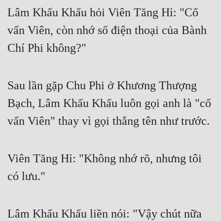
Lâm Khấu Khấu hỏi Viên Tăng Hỉ: "Cố 
Mưu Mô
vấn Viên, còn nhớ số điện thoại của Bành 
Mạt Thế
Chí Phi không?"
Mỹ Thực
Ngôn Tình
Sau lần gặp Chu Phi ở Khương Thượng 
Ngược
Bạch, Lâm Khấu Khấu luôn gọi anh là "cố 
Nữ Cường
vấn Viên" thay vì gọi thẳng tên như trước.
Nữ Phụ
Viên Tăng Hỉ: "Không nhớ rõ, nhưng tôi 
Phong Thủy - Tâm Linh
có lưu."
Phương Tây
Phản Phái
Lâm Khấu Khấu liền nói: "Vậy chút nữa 
Quan Trường