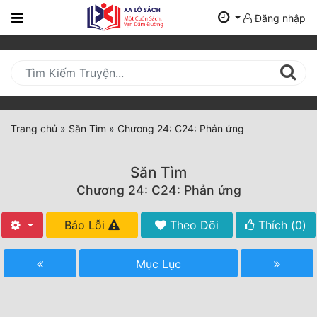
Đăng nhập
Trang
Chủ
Mới
Cập
Nhật
Trang chủ
»
Săn Tìm
»
Chương 24: C24: Phản ứng
(current)
BXH
Săn Tìm
Thể Loại
Chương 24: C24: Phản ứng
Báo Lỗi
Theo Dõi
Thích (
0
)
Tất Cả
Truyện Mới Ra
Mục Lục
Hoàn Thành