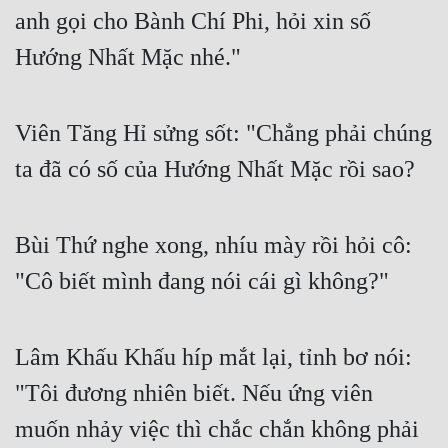
anh gọi cho Bành Chí Phi, hỏi xin số 
Quân Sự
Hướng Nhất Mặc nhé."
Sảng Văn
Sắc
Viên Tăng Hỉ sửng sốt: "Chẳng phải chúng 
Sủng
ta đã có số của Hướng Nhất Mặc rồi sao?
Thanh Xuân
Tiên Hiệp
Bùi Thứ nghe xong, nhíu mày rồi hỏi cô: 
Tiểu Thuyết
"Cô biết mình đang nói cái gì không?"
Trinh Thám
Triều Đấu
Lâm Khấu Khấu híp mắt lại, tỉnh bơ nói: 
"Tôi đương nhiên biết. Nếu ứng viên 
Trùng Sinh
muốn nhảy việc thì chắc chắn không phải 
Trọng Sinh