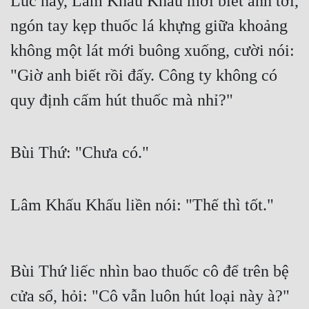
Lúc này, Lâm Khấu Khấu mới biết anh tới, 
ngón tay kẹp thuốc lá khựng giữa khoảng 
không một lát mới buông xuống, cười nói: 
"Giờ anh biết rồi đấy. Công ty không có 
quy định cấm hút thuốc mà nhỉ?"
Bùi Thứ: "Chưa có."
Lâm Khấu Khấu liền nói: "Thế thì tốt."
Bùi Thứ liếc nhìn bao thuốc cô để trên bệ 
cửa sổ, hỏi: "Cô vẫn luôn hút loại này à?"