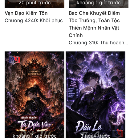
20 phút trước
khoảng 1 giờ trước
Đô Thị
Vạn Đạo Kiếm Tôn
Bao Che Khuyết Điểm
Đông Phương
Chương 4240: Khôi phục
Tộc Trưởng, Toàn Tộc
Thiên Mệnh Nhân Vật
Đông Phương Huyền Huyễn
Chính
Đồng Nhân
Chương 310: Thu hoạch ngoài ý muốn, ưu thế tuyệt đối.
Cẩu Đạo Trường Sinh
Ngự Thú
Truyện Nam
Truyện Nữ
Vô Địch Lưu
Xây Dựng Thế Lực
khoảng 1 giờ trước
3 ngày trước
Đam Mỹ