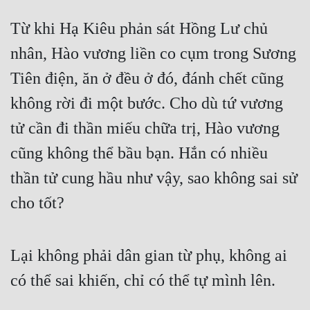
Cổ Đại
Từ khi Hạ Kiêu phản sát Hồng Lư chủ
Du Hí
nhân, Hào vương liền co cụm trong Sương
Dã Sử
Tiên điện, ăn ở đều ở đó, đánh chết cũng
Dị Giới
không rời đi một bước. Cho dù tứ vương
Dị Năng
tử cần đi thần miếu chữa trị, Hào vương
Gia Đấu
cũng không thể bầu bạn. Hắn có nhiều
thần tử cung hầu như vậy, sao không sai sử
Góc Nhìn Nam
cho tốt?
Góc Nhìn Nữ
Huyền Huyễn
Lại không phải dân gian từ phụ, không ai
Huyền Nghi
có thể sai khiến, chỉ có thể tự mình lên.
Huyền Ảo