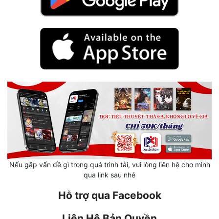
Mưu Mô
Mạt Thế
Mỹ Thực
Ngôn Tình
Ngược
Nữ Cường
Nữ Phụ
Phong Thủy - Tâm Linh
Nếu gặp vấn đề gì trong quá trình tải, vui lòng liên hệ cho mình
qua link sau nhé
Phương Tây
Hỗ trợ qua Facebook
Phản Phái
Quan Trường
Liên Hệ Bản Quyền