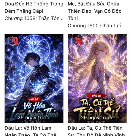
Dọa Đến Hệ Thống Trong
Mẹ, Bắt Đầu Sửa Chữa
Đêm Thăng Cấp!
Thiên Đạo, Vạn Cổ Độc
Chương 1058: Thần Tôn vây giết, một kiếm bêu đầu, liều mạng một lần!
Tôn!
Chương 1500 Chân tướng thế giới! Tam thế hợp nhất! (kết thúc) (5)
29 ngày trước
29 ngày trước
Đấu La: Võ Hồn Lam
Đấu La: Ta, Cử Thế Tiên
Ngân Thảo, Ta Có Thể
Sư, Thu Đồ Đệ Ninh Vinh