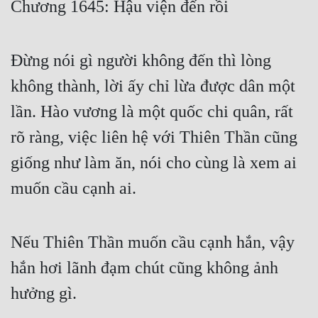
Chương 1645: Hậu viện đến rồi
Free
Hậu Cung
Đừng nói gì người không đến thì lòng
Truyện Convert
không thành, lời ấy chỉ lừa được dân một
Truyện Dịch
lần. Hào vương là một quốc chi quân, rất
rõ ràng, việc liên hệ với Thiên Thần cũng
Truyện Nhập Môn
giống như làm ăn, nói cho cùng là xem ai
Truyện ngắn
muốn cầu cạnh ai.
Xa Lộ Dịch
Nếu Thiên Thần muốn cầu cạnh hắn, vậy
Cung Đấu
hắn hơi lãnh đạm chút cũng không ảnh
Cạnh Kỹ
hưởng gì.
Cổ Tiên Hiệp