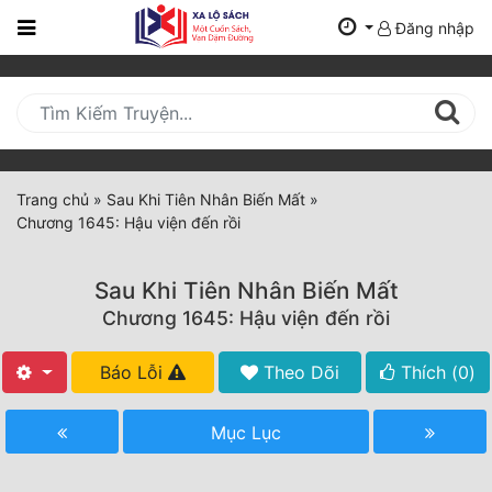
Đăng nhập
Trang
Chủ
Mới
Cập
Nhật
Trang chủ
»
Sau Khi Tiên Nhân Biến Mất
»
(current)
Chương 1645: Hậu viện đến rồi
BXH
Thể Loại
Sau Khi Tiên Nhân Biến Mất
Chương 1645: Hậu viện đến rồi
Tất Cả
Báo Lỗi
Theo Dõi
Thích (
0
)
Truyện Mới Ra
Mục Lục
Hoàn Thành