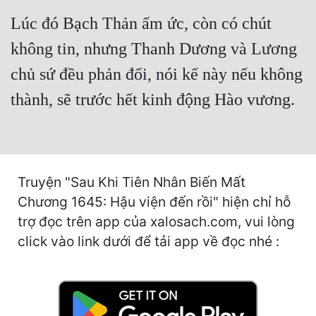
Hài Hước
Lúc đó Bạch Thản ấm ức, còn có chút
Hệ Thống
không tin, nhưng Thanh Dương và Lương
Học Đường
chủ sứ đều phản đối, nói kế này nếu không
Khoa Huyễn
thành, sẽ trước hết kinh động Hào vương.
Khoa Huyễn Không Gian
Kinh Dị
Kiếm Hiệp
Truyện "Sau Khi Tiên Nhân Biến Mất
Chương 1645: Hậu viện đến rồi" hiện chỉ hỗ
Kỳ Huyễn
trợ đọc trên app của xalosach.com, vui lòng
Kỳ Ảo
click vào link dưới để tải app về đọc nhé :
Linh Dị
Làm Giàu
Lịch Sử