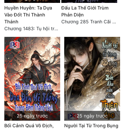
Huyền Huyễn: Ta Dựa
Đấu La Thế Giới Trùm
Đẹp
Vào Đốt Thi Thành
Phản Diện
Thánh
Chương 285 Tranh Cãi Giữa Sư Đồ
Đẹp Hiệp
Chương 1483: Tụ hội trước đại chiến
Tính Cách Nhân Vật :
Cơ Trí
Sát Phạt Quyết Đoán
Vô Sỉ
Điềm Đạm
25 ngày trước
25 ngày trước
Bối Cảnh Quá Vô Địch,
Người Tại Từ Trong Bụng