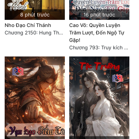
Tu Chân
8 phút trước
16 phút trước
Tu Tiên
Nho Đạo Chí Thánh
Cao Võ: Quyền Luyện
Tội Phạm
Chương 2150: Hung Thụ Nhựa Cây
Trăm Lượt, Đốn Ngộ Tự
Gặp!
Vô Địch
Chương 793: Truy kích (2)
Võ Hiệp
Võng Du
Xuyên Không
Xuyên Nhanh
Xuyên Sách
Xuyên Thư
Điền Văn