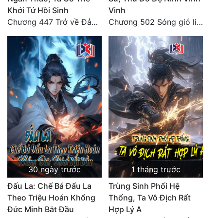
Khởi Tử Hồi Sinh
Vinh
Chương 447 Trở về Đảo Hải Thần
Chương 502 Sóng gió liên hồi, nguy cơ sinh nở của Ninh Vinh Vinh [HẾT]
30 ngày trước
1 tháng trước
Đấu La: Chế Bá Đấu La
Trùng Sinh Phối Hệ
Theo Triệu Hoán Khổng
Thống, Ta Vô Địch Rất
Đức Minh Bắt Đầu
Hợp Lý A