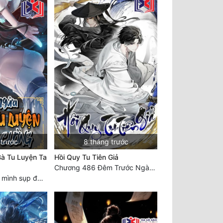
 trước
8 tháng trước
à Tu Luyện Ta
Hồi Quy Tu Tiên Giả
Chương 486 Đêm Trước Ngày Tận Thế (3)
Chương 2151: Tự mình sụp đổ, nhận biết hủy diệt