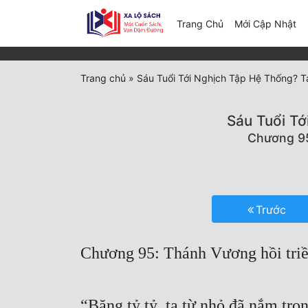
(c
Trang Chủ
Mới Cập Nhật
Trang chủ
»
Sáu Tuổi Tới Nghịch Tập Hệ Thống? T
Sáu Tuổi Tớ
Chương 95
Trước
Chương 95: Thánh Vương hồi triề
“Băng tỷ tỷ, ta từ nhỏ đã nắm tron