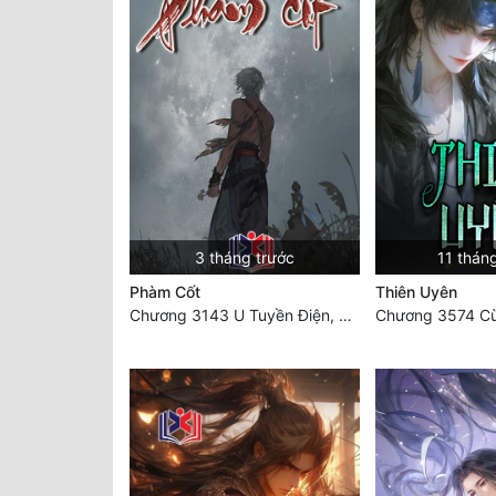
3 tháng trước
11 thán
Phàm Cốt
Thiên Uyên
Chương 3143 U Tuyền Điện, U Minh dị tượng bách quỷ dạ hành