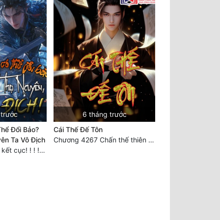
 trước
6 tháng trước
hể Đổi Bảo?
Cái Thế Đế Tôn
ên Ta Vô Địch
Chương 4267 Chấn thế thiên quan (đại kết cục)
Chương 808: Đại kết cục! ! ! ! ! !