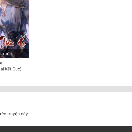
 trước
Hạ
ại Kết Cục)
trên truyện này