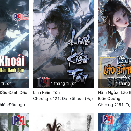
 trước
4 tháng trước
4 tháng
 Đầu Đánh Dấu
Linh Kiếm Tôn
Nằm Ngửa: Lão B
Chương 5424: Đại kết cục (Hạ)
Biến Cường
Chương 3744. Chiến Đấu nghiền ép, Cực Thiên Chỉ Chủ (Đại Kết Cục)