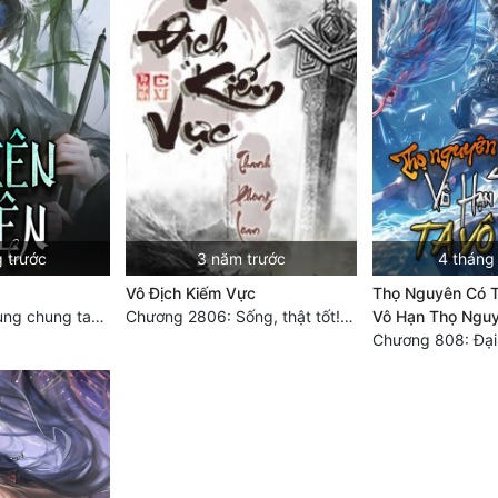
g trước
3 năm trước
4 tháng
Vô Địch Kiếm Vực
Thọ Nguyên Có T
Chương 3574 Cùng chung tay, thành công (2/2)
Chương 2806: Sống, thật tốt! (Đại kết cục)
Vô Hạn Thọ Nguy