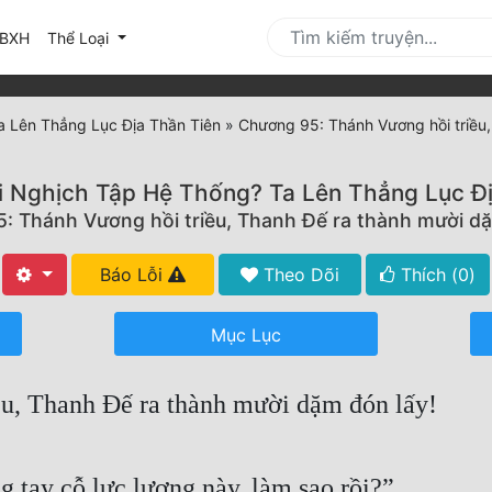
urrent)
BXH
Thể Loại
a Lên Thẳng Lục Địa Thần Tiên
»
Chương 95: Thánh Vương hồi triều,
i Nghịch Tập Hệ Thống? Ta Lên Thẳng Lục Đ
: Thánh Vương hồi triều, Thanh Đế ra thành mười dặ
Báo Lỗi
Theo Dõi
Thích (
0
)
Mục Lục
u, Thanh Đế ra thành mười dặm đón lấy!
g tay cỗ lực lượng này, làm sao rồi?”