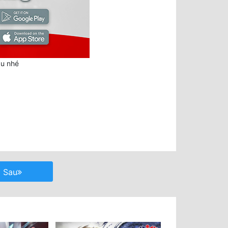
au nhé
Sau