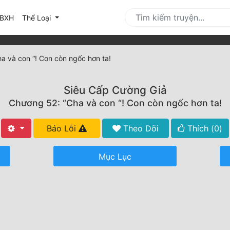
urrent)
BXH
Thể Loại
a và con “! Con còn ngốc hơn ta!
Siêu Cấp Cường Giả
Chương 52: “Cha và con “! Con còn ngốc hơn ta!
Báo Lỗi
Theo Dõi
Thích (
0
)
Mục Lục