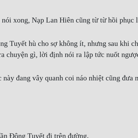
ói xong, Nạp Lan Hiên cũng từ từ hồi phục l
ng Tuyết hù cho sợ không ít, nhưng sau khi c
 chuyện gì, lời định nói ra lập tức nuốt ngượ
 này đang vây quanh coi náo nhiệt cũng đưa m
ần Đông Tuyết đi trên đường.