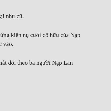
ại như cũ.
hứng kiến nụ cười cố hữu của Nạp 
c vào.
ắt dõi theo ba người Nạp Lan 