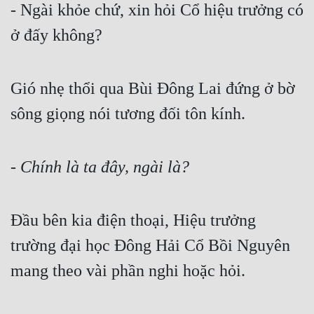
- Ngài khỏe chứ, xin hỏi Cổ hiệu trưởng có 
Quân Sự
ở đấy không?
Sảng Văn
Sắc
Gió nhẹ thổi qua Bùi Đông Lai đứng ở bờ 
Sủng
sông giọng nói tương đối tôn kính.
Thanh Xuân
Tiên Hiệp
- Chính là ta đây, ngài là?
Tiểu Thuyết
Đầu bên kia điện thoại, Hiệu trưởng 
Trinh Thám
trường đại học Đông Hải Cổ Bồi Nguyên 
Triều Đấu
mang theo vài phần nghi hoặc hỏi.
Trùng Sinh
Trọng Sinh