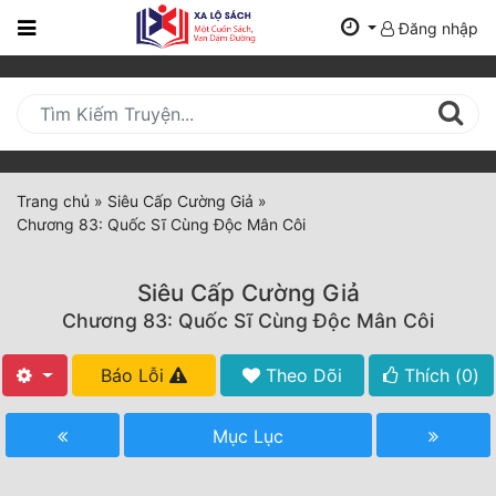
Đăng nhập
Trang
Chủ
Mới
Cập
Nhật
Trang chủ
»
Siêu Cấp Cường Giả
»
(current)
Chương 83: Quốc Sĩ Cùng Độc Mân Côi
BXH
Thể Loại
Siêu Cấp Cường Giả
Chương 83: Quốc Sĩ Cùng Độc Mân Côi
Tất Cả
Báo Lỗi
Theo Dõi
Thích (
0
)
Truyện Mới Ra
Mục Lục
Hoàn Thành