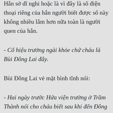
Hắn sở dĩ nghi hoặc là vì đây là số điện 
Tu Chân
thoại riêng của hắn người biết được số này 
Tu Tiên
không nhiều lắm hơn nữa toàn là người 
Tội Phạm
quen của hắn.
Vô Địch
Võ Hiệp
- Cổ hiệu trưởng ngài khỏe chứ cháu là 
Võng Du
Bùi Đông Lai đây.
Xuyên Không
Xuyên Nhanh
Bùi Đông Lai vẻ mặt bình tĩnh nói:
Xuyên Sách
- Hai ngày trước Hứa viện trưởng ở Trầm 
Xuyên Thư
Thành nói cho cháu biết sau khi đến Đông 
Điền Văn