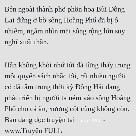
Cổ Đại
Bên ngoài thành phố phồn hoa Bùi Đông 
Du Hí
Lai đứng ở bờ sông Hoàng Phổ đã bị ô 
Dã Sử
nhiễm, ngắm nhìn mặt sông rộng lớn suy 
nghĩ xuất thần.
Dị Giới
Dị Năng
Hắn không khỏi nhớ tới đã từng thấy trong 
Gia Đấu
một quyển sách nhắc tới, rất nhiều người 
Góc Nhìn Nam
có dã tâm trong thời kỳ Đông Hải đang 
Góc Nhìn Nữ
phát triển bị người ta ném vào sông Hoàng 
Huyền Huyễn
Phổ cho cá ăn, xương cốt cũng không còn. 
Huyền Nghi
Bạn đang đọc truyện tại 
 - 
Truyện FULL
Huyền Ảo
www.Truyện FULL