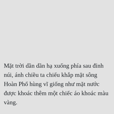
Free
Hậu Cung
Truyện Convert
Truyện Dịch
Truyện Nhập Môn
Truyện ngắn
Mặt trời dần dần hạ xuống phía sau đỉnh 
Xa Lộ Dịch
núi, ánh chiều ta chiếu khắp mặt sông 
Hoàn Phổ hùng vĩ giống như mặt nước 
Cung Đấu
được khoác thêm một chiếc áo khoác màu 
Cạnh Kỹ
vàng.
Cổ Tiên Hiệp