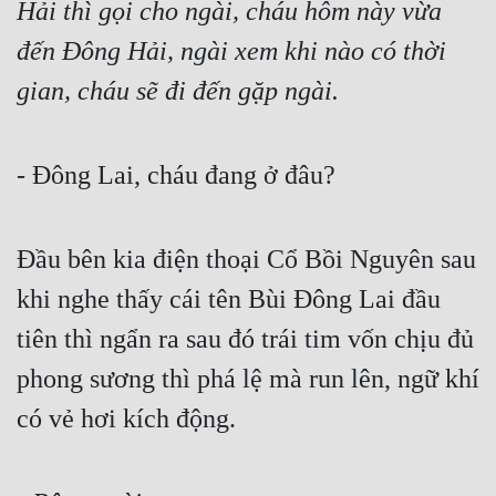
Hải thì gọi cho ngài, cháu hôm này vừa 
Đô Thị
đến Đông Hải, ngài xem khi nào có thời 
Đông Phương
gian, cháu sẽ đi đến gặp ngài.
Đông Phương Huyền Huyễn
Đồng Nhân
- Đông Lai, cháu đang ở đâu?
Cẩu Đạo Trường Sinh
Đầu bên kia điện thoại Cổ Bồi Nguyên sau 
Ngự Thú
khi nghe thấy cái tên Bùi Đông Lai đầu 
Truyện Nam
tiên thì ngẩn ra sau đó trái tim vốn chịu đủ 
Truyện Nữ
phong sương thì phá lệ mà run lên, ngữ khí 
Vô Địch Lưu
có vẻ hơi kích động.
Xây Dựng Thế Lực
Đam Mỹ