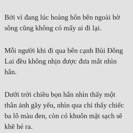
Hài Hước
Hệ Thống
Bởi vì đang lúc hoàng hôn bên ngoài bờ 
Học Đường
sông cũng không có mấy ai đi lại.
Khoa Huyễn
Mỗi người khi đi qua bên cạnh Bùi Đông 
Khoa Huyễn Không Gian
Lai đều không nhịn được đưa mắt nhìn 
Kinh Dị
hắn.
Kiếm Hiệp
Kỳ Huyễn
Dưới trời chiều bọn hắn nhìn thấy một 
Kỳ Ảo
thân ảnh gầy yếu, nhìn qua chỉ thấy chiếc 
Linh Dị
ba lô màu đen, còn có khuôn mặt sạch sẽ 
Làm Giàu
khẽ hé ra.
Lịch Sử