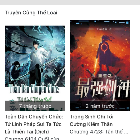
Truyện Cùng Thể Loại
7 tháng trước
2 năm trước
Toàn Dân Chuyển Chức:
Trọng Sinh Chi Tối
Tử Linh Pháp Sư! Ta Tức
Cường Kiếm Thần
Là Thiên Tai (Dịch)
Chương 4728: Tân thế giới (đại kết cục) (10)
Chương 6104 Cuối cùng (HẾT)