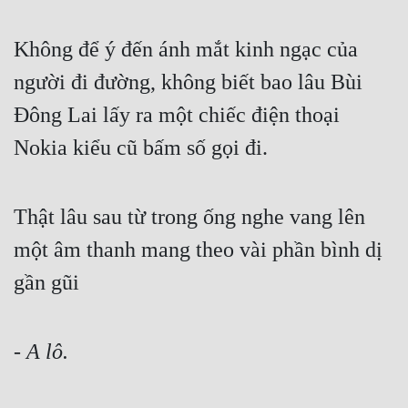
Mưu Mô
Không để ý đến ánh mắt kinh ngạc của 
Mạt Thế
người đi đường, không biết bao lâu Bùi 
Mỹ Thực
Đông Lai lấy ra một chiếc điện thoại 
Nokia kiểu cũ bấm số gọi đi.
Ngôn Tình
Ngược
Thật lâu sau từ trong ống nghe vang lên 
Nữ Cường
một âm thanh mang theo vài phần bình dị 
Nữ Phụ
gần gũi
Phong Thủy - Tâm Linh
Phương Tây
- A lô.
Phản Phái
Quan Trường