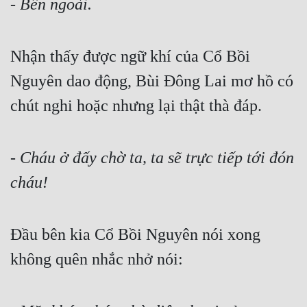
- Bên ngoài.
Đẹp
Nhận thấy được ngữ khí của Cổ Bồi 
Đẹp Hiệp
Nguyên dao động, Bùi Đông Lai mơ hồ có 
Tính Cách Nhân Vật :
chút nghi hoặc nhưng lại thật thà đáp.
Cơ Trí
Sát Phạt Quyết Đoán
- Cháu ở đấy chờ ta, ta sẽ trực tiếp tới đón 
Vô Sỉ
cháu!
Điềm Đạm
Đầu bên kia Cổ Bồi Nguyên nói xong 
không quên nhắc nhở nói: