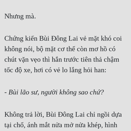
Cổ Đại
Nhưng mà.
Du Hí
Dã Sử
Chứng kiến Bùi Đông Lai vẻ mặt khó coi 
Dị Giới
không nói, bộ mặt cơ thể còn mơ hồ có 
Dị Năng
chút vặn vẹo thì hắn trước tiên thả chậm 
Gia Đấu
tốc độ xe, hơi có vẻ lo lắng hỏi han:
Góc Nhìn Nam
Góc Nhìn Nữ
- Bùi lão sư, người không sao chứ?
Huyền Huyễn
Huyền Nghi
Không trả lời, Bùi Đông Lai chỉ ngồi dựa 
Huyền Ảo
tại chổ, ánh mắt nửa mở nửa khép, hình 