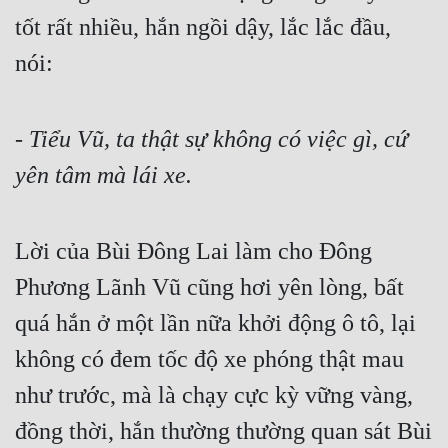
tốt rất nhiều, hắn ngồi dậy, lắc lắc đầu, 
Đẹp
nói:
Đẹp Hiệp
Tính Cách Nhân Vật :
- Tiểu Vũ, ta thật sự không có việc gì, cứ 
yên tâm mà lái xe.
Cơ Trí
Sát Phạt Quyết Đoán
Lời của Bùi Đông Lai làm cho Đông 
Vô Sỉ
Phương Lãnh Vũ cũng hơi yên lòng, bất 
Điềm Đạm
quá hắn ở một lần nữa khởi động ô tô, lại 
không có đem tốc độ xe phóng thật mau 
như trước, mà là chạy cực kỳ vững vàng, 
đồng thời, hắn thường thường quan sát Bùi 