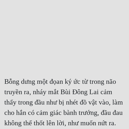
Free
Hậu Cung
Truyện Convert
Truyện Dịch
Truyện Nhập Môn
Truyện ngắn
Xa Lộ Dịch
Bỗng dưng một đọan ký ức từ trong não 
truyền ra, nháy mắt Bùi Đông Lai cảm 
Cung Đấu
thấy trong đầu như bị nhét đồ vật vào, làm 
Cạnh Kỹ
cho hắn có cảm giác bành trướng, đầu đau 
Cổ Tiên Hiệp
không thể thốt lên lời, như muốn nứt ra.