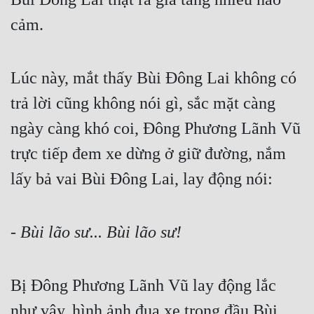
Quân Sự
cảm.
Sảng Văn
Lúc này, mắt thấy Bùi Đông Lai không có 
Sắc
trả lời cũng không nói gì, sắc mặt càng 
Sủng
ngày càng khó coi, Đông Phương Lãnh Vũ 
Thanh Xuân
trực tiếp đem xe dừng ở giữ đường, nắm 
Tiên Hiệp
lấy bả vai Bùi Đông Lai, lay động nói:
Tiểu Thuyết
Trinh Thám
- Bùi lão sư... Bùi lão sư!
Triều Đấu
Trùng Sinh
Bị Đông Phương Lãnh Vũ lay động lắc 
Trọng Sinh
như vậy, hình ảnh đua xe trong đầu Bùi 