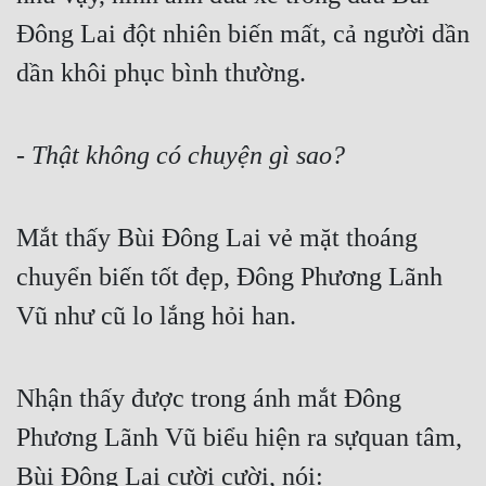
Tu Chân
Đông Lai đột nhiên biến mất, cả người dần 
Tu Tiên
dần khôi phục bình thường.
Tội Phạm
- Thật không có chuyện gì sao?
Vô Địch
Võ Hiệp
Mắt thấy Bùi Đông Lai vẻ mặt thoáng 
Võng Du
chuyển biến tốt đẹp, Đông Phương Lãnh 
Xuyên Không
Vũ như cũ lo lắng hỏi han.
Xuyên Nhanh
Xuyên Sách
Nhận thấy được trong ánh mắt Đông 
Xuyên Thư
Phương Lãnh Vũ biểu hiện ra sựquan tâm, 
Điền Văn
Bùi Đông Lai cười cười, nói: