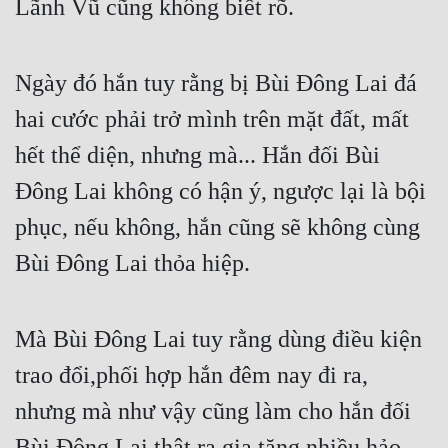
Lãnh Vũ cũng không biết rõ.
Mưu Mô
Mạt Thế
Ngày đó hắn tuy rằng bị Bùi Đông Lai đá 
hai cước phải trở mình trên mặt đất, mất 
Mỹ Thực
hết thể diện, nhưng mà... Hắn đối Bùi 
Ngôn Tình
Đông Lai không có hận ý, ngược lại là bội 
Ngược
phục, nếu không, hắn cũng sẽ không cùng 
Nữ Cường
Bùi Đông Lai thỏa hiệp.
Nữ Phụ
Phong Thủy - Tâm Linh
Mà Bùi Đông Lai tuy rằng dùng điều kiện 
Phương Tây
trao đổi,phối hợp hắn đêm nay đi ra, 
Phản Phái
nhưng mà như vậy cũng làm cho hắn đối 
Quan Trường
Bùi Đông Lai thật ra gia tăng nhiều hảo 