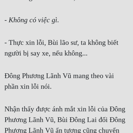
Đô Thị
Đông Phương
- Không có việc gì.
Đông Phương Huyền Huyễn
Đồng Nhân
- Thực xin lỗi, Bùi lão sư, ta không biết 
người bị say xe, nếu không...
Cẩu Đạo Trường Sinh
Ngự Thú
Đông Phương Lãnh Vũ mang theo vài 
phần xin lỗi nói.
Truyện Nam
Truyện Nữ
Nhận thấy được ánh mắt xin lỗi của Đông 
Vô Địch Lưu
Phương Lãnh Vũ, Bùi Đông Lai đối Đông 
Xây Dựng Thế Lực
Phương Lãnh Vũ ấn tượng cũng chuyển 
Đam Mỹ