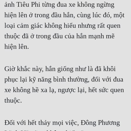
Hài Hước
ảnh Tiêu Phi từng đua xe không ngừng 
Hệ Thống
hiện lên ở trong đầu hắn, cùng lúc đó, một 
loại cảm giác không hiểu nhưng rất quen 
Học Đường
thuộc đã ở trong đầu của hắn mạnh mẽ 
Khoa Huyễn
hiện lên.
Khoa Huyễn Không Gian
Kinh Dị
Giờ khắc này, hắn giống như là đã khôi 
Kiếm Hiệp
phục lại kỹ năng bình thường, đối với đua 
Kỳ Huyễn
xe không hề xa lạ, ngược lại, hết sức quen 
Kỳ Ảo
thuộc.
Linh Dị
Làm Giàu
Đối với hết thảy mọi việc, Đông Phương 
Lịch Sử