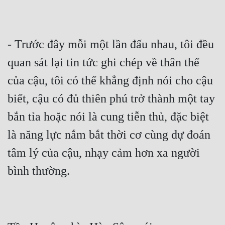
Hài Hước
Hệ Thống
- Trước đây mỗi một lần đấu nhau, tôi đều 
Học Đường
quan sát lại tin tức ghi chép về thân thể 
Khoa Huyễn
của cậu, tôi có thể khẳng định nói cho cậu 
Khoa Huyễn Không Gian
biết, cậu có đủ thiên phú trở thành một tay 
Kinh Dị
bắn tỉa hoặc nói là cung tiễn thủ, đặc biệt 
Kiếm Hiệp
là năng lực nắm bắt thời cơ cùng dự đoán 
Kỳ Huyễn
tâm lý của cậu, nhạy cảm hơn xa người 
Kỳ Ảo
Linh Dị
Làm Giàu
Lịch Sử