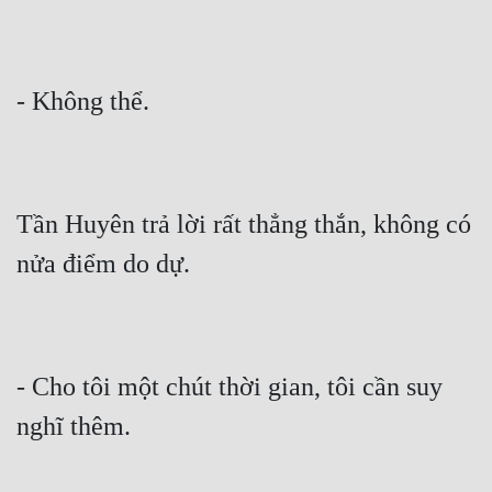
Đô Thị
Đông Phương
Đông Phương Huyền Huyễn
Đồng Nhân
Tần Huyên trả lời rất thẳng thắn, không có 
Cẩu Đạo Trường Sinh
Ngự Thú
Truyện Nam
Truyện Nữ
- Cho tôi một chút thời gian, tôi cần suy 
Vô Địch Lưu
Xây Dựng Thế Lực
Đam Mỹ