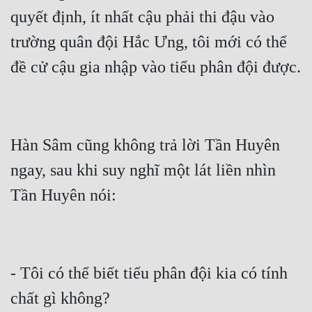
quyết định, ít nhất cậu phải thi đậu vào 
Tu Chân
trường quân đội Hắc Ưng, tôi mới có thể 
Tu Tiên
Tội Phạm
Vô Địch
Võ Hiệp
Hàn Sâm cũng không trả lời Tần Huyên 
Võng Du
ngay, sau khi suy nghĩ một lát liền nhìn 
Xuyên Không
Xuyên Nhanh
Xuyên Sách
Xuyên Thư
- Tôi có thể biết tiểu phân đội kia có tính 
Điền Văn