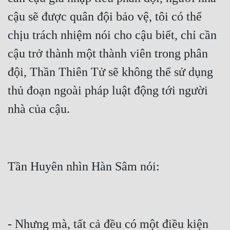
cậu sẽ được quân đội bảo vệ, tôi có thể 
Quân Sự
chịu trách nhiệm nói cho cậu biết, chỉ cần 
Sảng Văn
cậu trở thành một thành viên trong phân 
Sắc
đội, Thần Thiên Tử sẽ không thể sử dụng 
Sủng
thủ đoạn ngoài pháp luật động tới người 
Thanh Xuân
Tiên Hiệp
Tiểu Thuyết
Trinh Thám
Triều Đấu
Trùng Sinh
Trọng Sinh
- Nhưng mà, tất cả đều có một điều kiện 