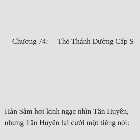
Free
Hậu Cung
Truyện Convert
Truyện Dịch
Truyện Nhập Môn
Truyện ngắn
Xa Lộ Dịch
Cung Đấu
Hàn Sâm hơi kinh ngạc nhìn Tần Huyên, 
Cạnh Kỹ
Cổ Tiên Hiệp