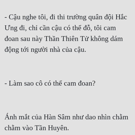
Cổ Đại
- Cậu nghe tôi, đi thi trường quân đội Hắc 
Du Hí
Ưng đi, chỉ cần cậu có thể đỗ, tôi cam 
Dã Sử
đoan sau này Thần Thiên Tử không dám 
Dị Giới
Dị Năng
Gia Đấu
Góc Nhìn Nam
Góc Nhìn Nữ
Huyền Huyễn
Huyền Nghi
Ánh mắt của Hàn Sâm như dao nhìn chằm 
Huyền Ảo