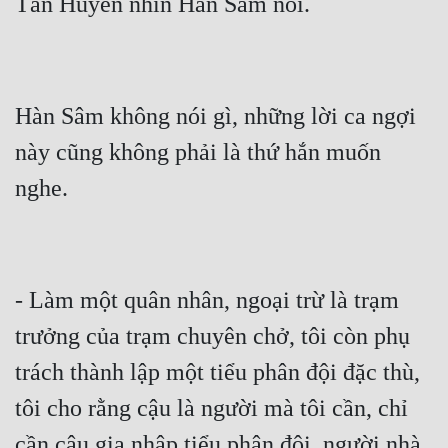
Mưu Mô
Mạt Thế
Hàn Sâm không nói gì, những lời ca ngợi 
Mỹ Thực
này cũng không phải là thứ hắn muốn 
Ngôn Tình
Ngược
Nữ Cường
Nữ Phụ
- Làm một quân nhân, ngoại trừ là trạm 
Phong Thủy - Tâm Linh
trưởng của trạm chuyên chở, tôi còn phụ 
Phương Tây
trách thành lập một tiểu phân đội đặc thù, 
Phản Phái
tôi cho rằng cậu là người mà tôi cần, chỉ 
Quan Trường
cần cậu gia nhập tiểu phân đội, người nhà 