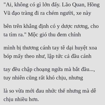
"Ai, không có gì lớn đấy. Lão Quan, Hồng 
Quân Sự
Vũ đạo tràng đi ra chém người, xe này
Sảng Văn
bên trên khẳng định có y dược rương, cho 
Sắc
ta tìm ra." Mộc gió thu đem chính
Sủng
Thanh Xuân
mình bị thương cánh tay tê dại huyệt xoa 
Tiên Hiệp
bóp mấy theo như, lập tức cả đầu cánh
Tiểu Thuyết
tay đều chập choạng ngứa mà bắt đầu..., 
Trinh Thám
tuy nhiên cũng rất khó chịu, nhưng
Triều Đấu
là so vừa mới đau nhức thế nhưng mà dễ 
Trùng Sinh
chịu nhiều hơn.
Trọng Sinh