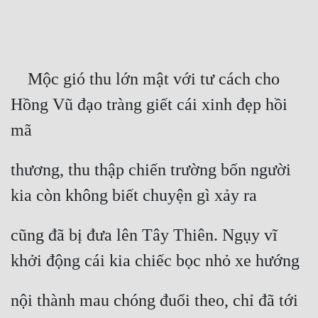
Free
Hậu Cung
    Mộc gió thu lớn mật với tư cách cho 
Truyện Convert
Hồng Vũ đạo tràng giết cái xinh đẹp hồi 
Truyện Dịch
mã
Truyện Nhập Môn
Truyện ngắn
thương, thu thập chiến trường bốn người 
Xa Lộ Dịch
kia còn không biết chuyện gì xảy ra
cũng đã bị đưa lên Tây Thiên. Ngụy vĩ 
Cung Đấu
khởi động cái kia chiếc bọc nhỏ xe hướng
Cạnh Kỹ
nội thành mau chóng đuổi theo, chỉ đã tới 
Cổ Tiên Hiệp