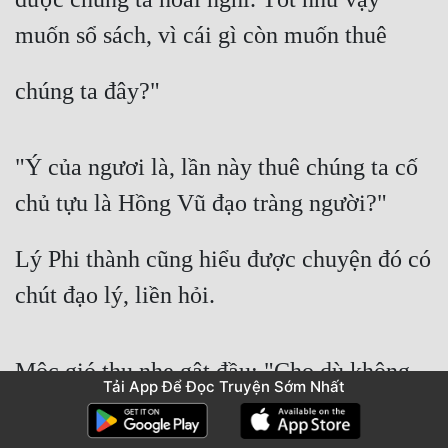
muốn sổ sách, vì cái gì còn muốn thuê
chúng ta đây?"
"Ý của ngươi là, lần này thuê chúng ta cố 
chủ tựu là Hồng Vũ đạo tràng người?"
Lý Phi thành cũng hiểu được chuyện đó có 
chút đạo lý, liền hỏi.
Mộc gió thu nhẹ gật đầu: "Cho dù không 
Tải App Để Đọc Truyện Sớm Nhất
phải Hồng Vũ đạo tràng người, cũng