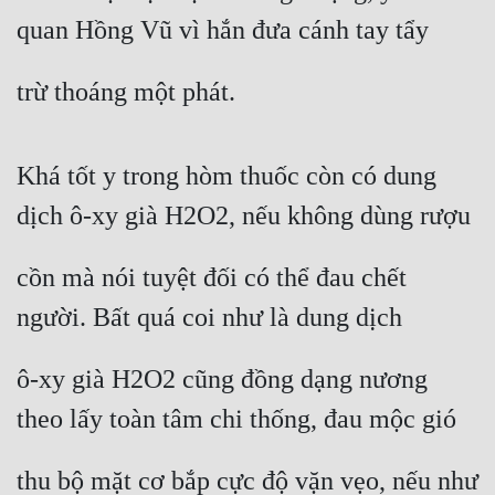
Đô Thị
quan Hồng Vũ vì hắn đưa cánh tay tẩy
Đông Phương
trừ thoáng một phát.
Đông Phương Huyền Huyễn
Đồng Nhân
Khá tốt y trong hòm thuốc còn có dung 
dịch ô-xy già H2O2, nếu không dùng rượu
Cẩu Đạo Trường Sinh
cồn mà nói tuyệt đối có thể đau chết 
Ngự Thú
người. Bất quá coi như là dung dịch
Truyện Nam
Truyện Nữ
ô-xy già H2O2 cũng đồng dạng nương 
Vô Địch Lưu
theo lấy toàn tâm chi thống, đau mộc gió
Xây Dựng Thế Lực
thu bộ mặt cơ bắp cực độ vặn vẹo, nếu như 
Đam Mỹ