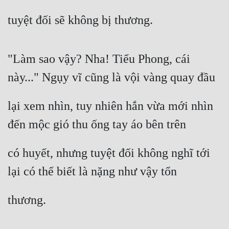
tuyệt đối sẽ không bị thương.
Mưu Mô
Mạt Thế
"Làm sao vậy? Nha! Tiểu Phong, cái 
Mỹ Thực
này..." Ngụy vĩ cũng là vội vàng quay đầu
Ngôn Tình
Ngược
lại xem nhìn, tuy nhiên hắn vừa mới nhìn 
Nữ Cường
đến mộc gió thu ống tay áo bên trên
Nữ Phụ
có huyết, nhưng tuyệt đối không nghĩ tới 
Phong Thủy - Tâm Linh
lại có thể biết là nặng như vậy tổn
Phương Tây
thương.
Phản Phái
Quan Trường