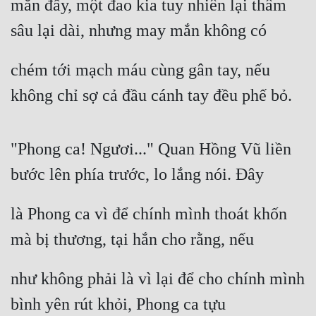
mắn đấy, một đao kia tuy nhiên lại thâm 
Hài Hước
sâu lại dài, nhưng may mắn không có
Hệ Thống
Học Đường
chém tới mạch máu cùng gân tay, nếu 
Khoa Huyễn
không chỉ sợ cả đầu cánh tay đều phế bỏ.
Khoa Huyễn Không Gian
Kinh Dị
"Phong ca! Ngươi..." Quan Hồng Vũ liền 
bước lên phía trước, lo lắng nói. Đây
Kiếm Hiệp
Kỳ Huyễn
là Phong ca vì để chính mình thoát khốn 
Kỳ Ảo
mà bị thương, tại hắn cho rằng, nếu
Linh Dị
như không phải là vì lại để cho chính mình 
Làm Giàu
bình yên rút khỏi, Phong ca tựu
Lịch Sử