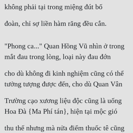
không phải tại trong miệng đút bố
Đẹp
đoàn, chỉ sợ liền hàm răng đều cắn.
Đẹp Hiệp
Tính Cách Nhân Vật :
"Phong ca..." Quan Hồng Vũ nhìn ở trong 
Cơ Trí
mắt đau trong lòng, loại này đau đớn
Sát Phạt Quyết Đoán
cho dù không đi kinh nghiệm cũng có thể 
Vô Sỉ
tưởng tượng được đến, cho dù Quan Vân
Điềm Đạm
Trường cạo xương liệu độc cũng là uống 
Hoa Đà {Ma Phí tán}, hiện tại mộc gió
thu thế nhưng mà nửa điểm thuốc tê cũng 