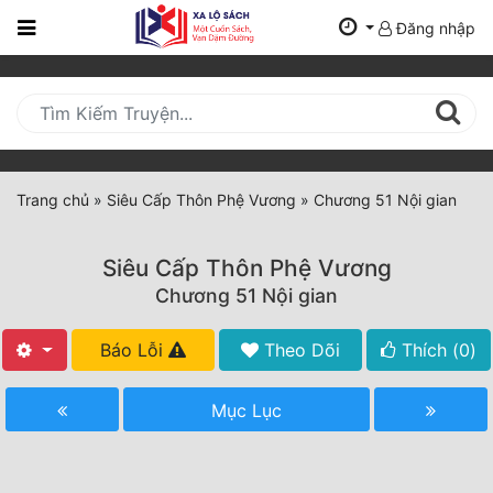
Đăng nhập
Trang
Chủ
Mới
Cập
Nhật
Trang chủ
»
Siêu Cấp Thôn Phệ Vương
»
Chương 51 Nội gian
(current)
BXH
Siêu Cấp Thôn Phệ Vương
Thể Loại
Chương 51 Nội gian
Báo Lỗi
Theo Dõi
Thích (
0
)
Tất Cả
Truyện Mới Ra
Mục Lục
Hoàn Thành