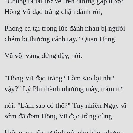
"Chúng ta tại trở về trên đường gặp được 
Hồng Vũ đạo tràng chặn đánh rồi,
Phong ca tại trong lúc đánh nhau bị người 
chém bị thương cánh tay." Quan Hồng
Vũ vội vàng đứng dậy, nói.
"Hồng Vũ đạo tràng? Làm sao lại như 
vậy?" Lý Phi thành nhướng mày, trầm tư
nói: "Làm sao có thể?" Tuy nhiên Ngụy vĩ 
sớm đã đem Hồng Vũ đạo tràng cùng
không ai tuấn sự tình nói cho hắn, nhưng 