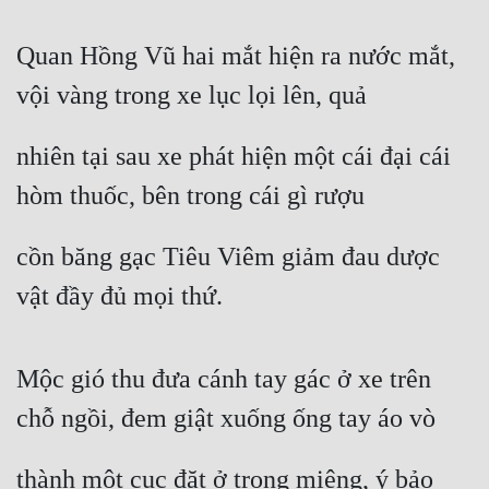
Tu Chân
Quan Hồng Vũ hai mắt hiện ra nước mắt, 
Tu Tiên
vội vàng trong xe lục lọi lên, quả
Tội Phạm
nhiên tại sau xe phát hiện một cái đại cái 
Vô Địch
hòm thuốc, bên trong cái gì rượu
Võ Hiệp
Võng Du
cồn băng gạc Tiêu Viêm giảm đau dược 
Xuyên Không
vật đầy đủ mọi thứ.
Xuyên Nhanh
Xuyên Sách
Mộc gió thu đưa cánh tay gác ở xe trên 
chỗ ngồi, đem giật xuống ống tay áo vò
Xuyên Thư
Điền Văn
thành một cục đặt ở trong miệng, ý bảo 