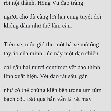
rồi nội thành, Hồng Vũ đạo tràng
Cổ Đại
Du Hí
người cho dù càng lợi hại cũng tuyệt đối 
Dã Sử
không dám như thế làm càn.
Dị Giới
Dị Năng
Trên xe, mộc gió thu một bả xé mở ống 
tay áo của mình, lúc này một đạo chiều
Gia Đấu
Góc Nhìn Nam
dài gần hai mươi centimet vết đao thình 
Góc Nhìn Nữ
lình xuất hiện. Vết đao rất sâu, gần
Huyền Huyễn
như có thể chứng kiến bên trong um tùm 
Huyền Nghi
bạch cốt. Bất quá hắn vẫn là rất may
Huyền Ảo