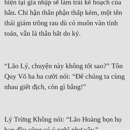
hiện tại gia nhập sẽ làm trái kế hoạch của 
Quân Sự
hắn. Chỉ hận thân phận thấp kém, một tên 
Sảng Văn
thái giám trồng rau dù có muôn vàn tính 
Sắc
Sủng
Thanh Xuân
“Lão Lý, chuyện này không tốt sao?” Tôn 
Tiên Hiệp
Quy Võ ha ha cười nói: “Để chúng ta cùng 
Tiểu Thuyết
Trinh Thám
Triều Đấu
Trùng Sinh
Lý Trừng Không nói: “Lão Hoàng bọn họ 
Trọng Sinh