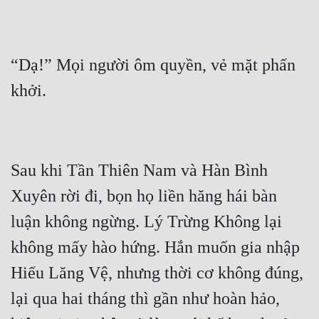
Mưu Mô
Mạt Thế
“Dạ!” Mọi người ôm quyền, vẻ mặt phấn 
Mỹ Thực
Ngôn Tình
Ngược
Sau khi Tần Thiên Nam và Hàn Bình 
Nữ Cường
Xuyên rời đi, bọn họ liền hăng hái bàn 
Nữ Phụ
luận không ngừng. Lý Trừng Không lại 
Phong Thủy - Tâm Linh
không mấy hào hứng. Hắn muốn gia nhập 
Phương Tây
Hiếu Lăng Vệ, nhưng thời cơ không đúng, 
Phản Phái
lại qua hai tháng thì gần như hoàn hảo, 
Quan Trường