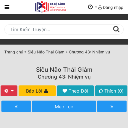
Đăng nhập
Trang
Chủ
Mới
Cập
Nhật
Trang chủ
»
Siêu Não Thái Giám
»
Chương 43: Nhiệm vụ
(current)
BXH
Siêu Não Thái Giám
Thể Loại
Chương 43: Nhiệm vụ
Báo Lỗi
Theo Dõi
Thích (
0
)
Tất Cả
Truyện Mới Ra
Mục Lục
Hoàn Thành