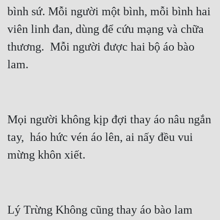
bình sứ. Mỗi người một bình, mỗi bình hai 
Đẹp
viên linh đan, dùng để cứu mạng và chữa 
Đẹp Hiệp
thương.  Mỗi người được hai bộ áo bào 
Tính Cách Nhân Vật :
Cơ Trí
Sát Phạt Quyết Đoán
Mọi người không kịp đợi thay áo nâu ngắn 
Vô Sỉ
tay,  háo hức vén áo lên, ai nấy đều vui 
Điềm Đạm
Lý Trừng Không cũng thay áo bào lam 