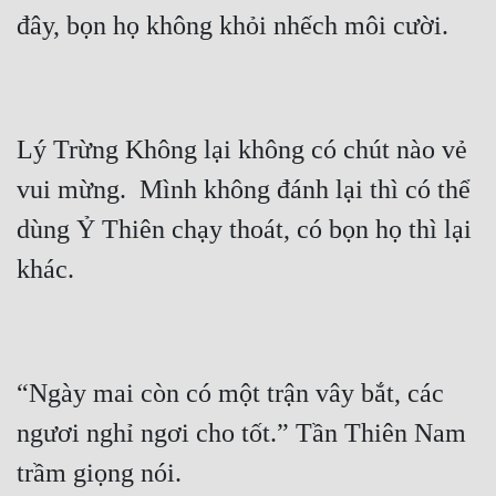
Hài Hước
Hệ Thống
Học Đường
Khoa Huyễn
Lý Trừng Không lại không có chút nào vẻ 
Khoa Huyễn Không Gian
vui mừng.  Mình không đánh lại thì có thể 
dùng Ỷ Thiên chạy thoát, có bọn họ thì lại 
Kinh Dị
Kiếm Hiệp
Kỳ Huyễn
Kỳ Ảo
“Ngày mai còn có một trận vây bắt, các 
Linh Dị
ngươi nghỉ ngơi cho tốt.” Tần Thiên Nam 
Làm Giàu
Lịch Sử