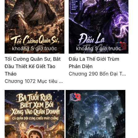
khoảng 5 giờ trước
khoảng 5 giờ trước
Tối Cường Quân Sư, Bắt
Đấu La Thế Giới Trùm
Đầu Thiết Kế Giết Tào
Phản Diện
Tháo
Chương 290 Bốn Đại Tông Môn Đơn Thuộc Tính Vô Cùng Thê Lương
Chương 1072 Mục tiêu của chúng ta là biển sao trời (2/2)