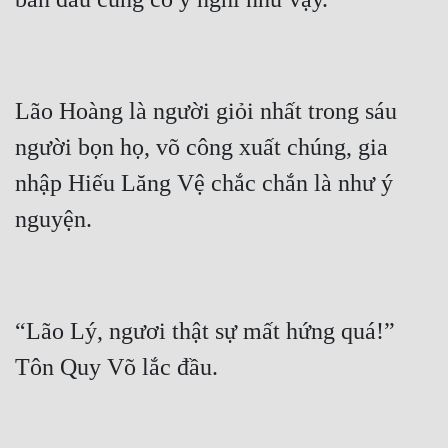
Tu Chân
Tu Tiên
Tội Phạm
Lão Hoàng là người giỏi nhất trong sáu 
Vô Địch
người bọn họ, võ công xuất chúng, gia 
nhập Hiếu Lăng Vệ chắc chắn là như ý 
Võ Hiệp
Võng Du
Xuyên Không
Xuyên Nhanh
“Lão Lý, ngươi thật sự mất hứng quá!” 
Xuyên Sách
Xuyên Thư
Điền Văn