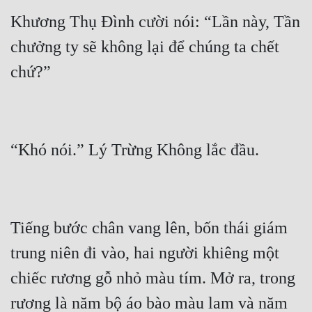
Đô Thị
Khương Thụ Đình cười nói: “Lần này, Tần 
Đông Phương
chưởng ty sẽ không lại để chúng ta chết 
Đông Phương Huyền Huyễn
Đồng Nhân
Cẩu Đạo Trường Sinh
Ngự Thú
Truyện Nam
Tiếng bước chân vang lên, bốn thái giám 
Truyện Nữ
trung niên đi vào, hai người khiêng một 
Vô Địch Lưu
chiếc rương gỗ nhỏ màu tím. Mở ra, trong 
Xây Dựng Thế Lực
rương là năm bộ áo bào màu lam và năm 
Đam Mỹ