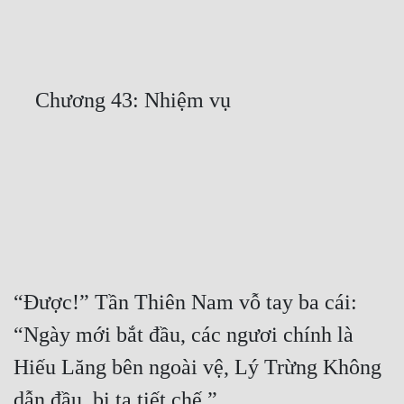
Free
Hậu Cung
Truyện Convert
Truyện Dịch
Truyện Nhập Môn
Truyện ngắn
Xa Lộ Dịch
“Được!” Tần Thiên Nam vỗ tay ba cái: 
Cung Đấu
“Ngày mới bắt đầu, các ngươi chính là 
Cạnh Kỹ
Hiếu Lăng bên ngoài vệ, Lý Trừng Không 
Cổ Tiên Hiệp