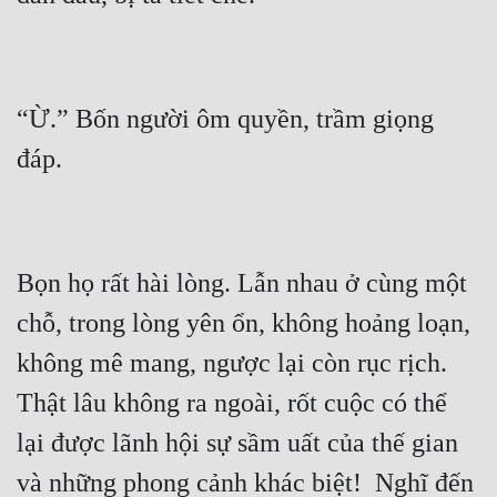
Cổ Đại
Du Hí
Dã Sử
“Ừ.” Bốn người ôm quyền, trầm giọng 
Dị Giới
Dị Năng
Gia Đấu
Bọn họ rất hài lòng. Lẫn nhau ở cùng một 
Góc Nhìn Nam
chỗ, trong lòng yên ổn, không hoảng loạn, 
Góc Nhìn Nữ
không mê mang, ngược lại còn rục rịch. 
Huyền Huyễn
Thật lâu không ra ngoài, rốt cuộc có thể 
Huyền Nghi
lại được lãnh hội sự sầm uất của thế gian 
Huyền Ảo
và những phong cảnh khác biệt!  Nghĩ đến 