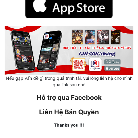
Hài Hước
Hệ Thống
Học Đường
Khoa Huyễn
Khoa Huyễn Không Gian
Kinh Dị
Kiếm Hiệp
Nếu gặp vấn đề gì trong quá trình tải, vui lòng liên hệ cho mình
qua link sau nhé
Kỳ Huyễn
Hỗ trợ qua Facebook
Kỳ Ảo
Liên Hệ Bản Quyền
Linh Dị
Thanks you !!!
Làm Giàu
Lịch Sử