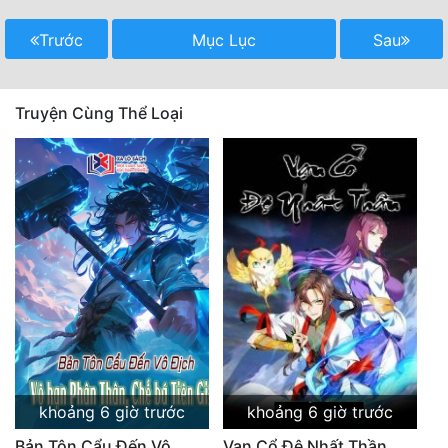
Mưu Mô
Trước
Mục Lục
Sau
Mạt Thế
Truyện Cùng Thể Loại
Mỹ Thực
Ngôn Tình
Ngược
Nữ Cường
Nữ Phụ
Phong Thủy - Tâm Linh
Phương Tây
Phản Phái
khoảng 6 giờ trước
khoảng 6 giờ trước
Quan Trường
Bản Tôn Cẩu Đến Vô
Vạn Cổ Đệ Nhất Thần