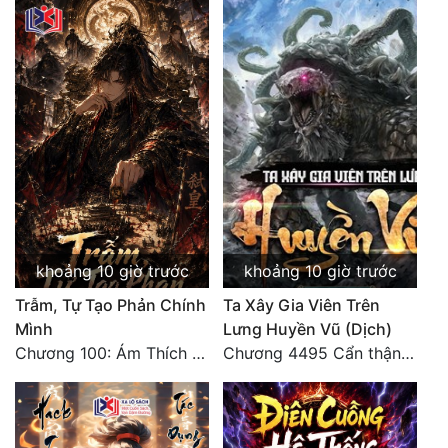
Đô Thị
Đông Phương
Đông Phương Huyền Huyễn
Đồng Nhân
Cẩu Đạo Trường Sinh
Ngự Thú
khoảng 10 giờ trước
khoảng 10 giờ trước
Truyện Nam
Trẫm, Tự Tạo Phản Chính
Ta Xây Gia Viên Trên
Truyện Nữ
Mình
Lưng Huyền Vũ (Dịch)
Chương 100: Ám Thích Trên Vân Sơn
Chương 4495 Cẩn thận một chút vẫn là tốt.
Vô Địch Lưu
Xây Dựng Thế Lực
Đam Mỹ