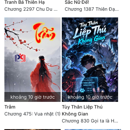
Tranh Bá Thiên Hạ
Sắc Nữ Đế!
Tu Chân
Chương 2297 Chu Du Du mang thai
Chương 1387 Thiên Đạo đắc ý
Tu Tiên
Tội Phạm
Vô Địch
Võ Hiệp
Võng Du
Xuyên Không
Xuyên Nhanh
khoảng 10 giờ trước
khoảng 10 giờ trước
Xuyên Sách
Trẫm
Tùy Thân Liệp Thú
Xuyên Thư
Chương 475: Vua nhặt (1)
Không Gian
Chương 830 Gọi ta là Hòa Sa
Điền Văn