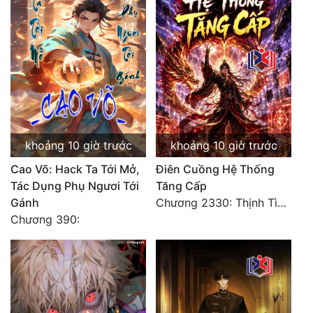
Đẹp
Đẹp Hiệp
Tính Cách Nhân Vật :
Cơ Trí
khoảng 10 giờ trước
khoảng 10 giờ trước
Sát Phạt Quyết Đoán
Cao Võ: Hack Ta Tới Mở,
Điên Cuồng Hệ Thống
Vô Sỉ
Tác Dụng Phụ Ngươi Tới
Tăng Cấp
Gánh
Chương 2330: Thịnh Tình Mời Chào
Điềm Đạm
Chương 390: