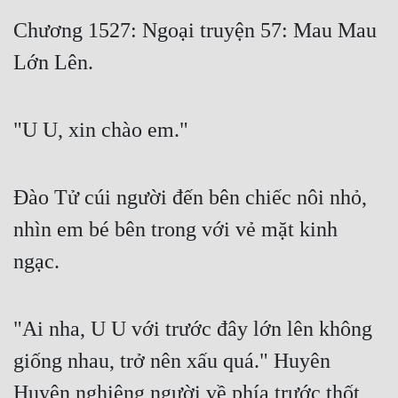
Free
Chương 1527: Ngoại truyện 57: Mau Mau
Lớn Lên.
Hậu Cung
Truyện Convert
"U U, xin chào em."
Truyện Dịch
Truyện Nhập Môn
Đào Tử cúi người đến bên chiếc nôi nhỏ,
Truyện ngắn
nhìn em bé bên trong với vẻ mặt kinh
Xa Lộ Dịch
ngạc.
Cung Đấu
"Ai nha, U U với trước đây lớn lên không
Cạnh Kỹ
giống nhau, trở nên xấu quá." Huyên
Cổ Tiên Hiệp
Huyên nghiêng người về phía trước thốt