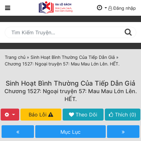
Đăng nhập
Trang
Chủ
Mới
Cập
Nhật
Trang chủ
»
Sinh Hoạt Bình Thường Của Tiếp Dẫn Giả
»
(current)
Chương 1527: Ngoại truyện 57: Mau Mau Lớn Lên. HẾT.
BXH
Thể Loại
Sinh Hoạt Bình Thường Của Tiếp Dẫn Giả
Chương 1527: Ngoại truyện 57: Mau Mau Lớn Lên.
HẾT.
Tất Cả
Báo Lỗi
Theo Dõi
Thích (
0
)
Truyện Mới Ra
Hoàn Thành
Mục Lục