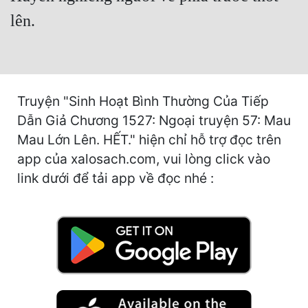
Cổ Đại
lên.
Du Hí
Dã Sử
Dị Giới
Truyện "Sinh Hoạt Bình Thường Của Tiếp
Dẫn Giả Chương 1527: Ngoại truyện 57: Mau
Dị Năng
Mau Lớn Lên. HẾT." hiện chỉ hỗ trợ đọc trên
Gia Đấu
app của xalosach.com, vui lòng click vào
Góc Nhìn Nam
link dưới để tải app về đọc nhé :
Góc Nhìn Nữ
Huyền Huyễn
Huyền Nghi
Huyền Ảo