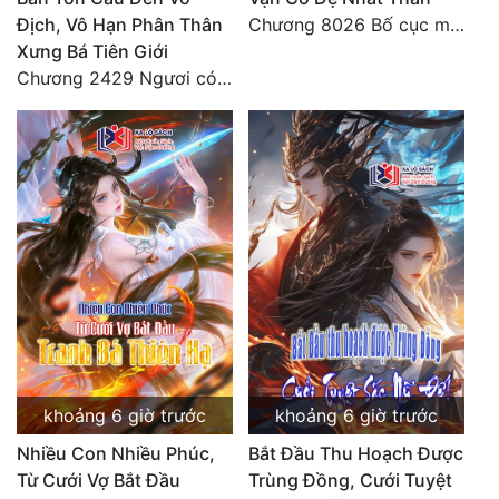
Địch, Vô Hạn Phân Thân
Chương 8026 Bố cục mới
Quân Sự
Xưng Bá Tiên Giới
Chương 2429 Ngươi có tuệ nhãn? Ta có...
Sảng Văn
Sắc
Sủng
Thanh Xuân
Tiên Hiệp
Tiểu Thuyết
Trinh Thám
Triều Đấu
khoảng 6 giờ trước
khoảng 6 giờ trước
Trùng Sinh
Nhiều Con Nhiều Phúc,
Bắt Đầu Thu Hoạch Được
Từ Cưới Vợ Bắt Đầu
Trùng Đồng, Cưới Tuyệt
Trọng Sinh