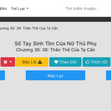
urrent)
BXH
Thể Loại
ương 36: 36: Thân Thế Của Tạ Cẩn
Sổ Tay Sinh Tồn Của Nữ Thủ Phụ
Chương 36: 36: Thân Thế Của Tạ Cẩn
Báo Lỗi
Theo Dõi
Thích (
0
)
Mục Lục