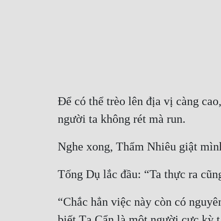
Để có thể trèo lên địa vị càng cao
người ta không rét mà run.
Nghe xong, Thẩm Nhiêu giật mình
Tống Dụ lắc đầu: “Ta thực ra cũn
“Chắc hẳn việc này còn có nguyên
biết Tạ Cẩn là một người cực kỳ 