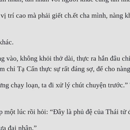
ị trí cao mà phải giết ch.ết cha mình, nàng kh
khác.
 vào, không khỏi thở dài, thực ra hắn đâu chỉ
chỉ Tạ Cẩn thực sự rất đáng sợ, để cho nàng 
đừng chạy loạn, ta đi xử lý chút chuyện trước.
 một lúc rồi hỏi: “Đây là phủ đệ của Thái tử 
hưa đại nhân.”