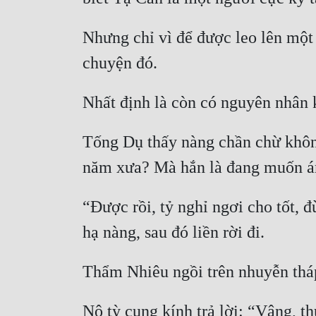
Nhưng chỉ vì để được leo lên một v
chuyện đó.
Nhất định là còn có nguyên nhân 
Tống Dụ thấy nàng chần chừ không
năm xưa? Mà hắn là đang muốn ám 
“Được rồi, tỷ nghỉ ngơi cho tốt, 
hạ nàng, sau đó liền rời đi.
Thẩm Nhiêu ngồi trên nhuyễn tháp
Nô tỳ cung kính trả lời: “Vâng, t