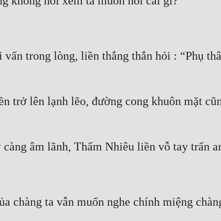
g không hỏi xem ta muốn hỏi cái gì?”
ấn trong lòng, liền thẳng thắn hỏi : “Phụ thâ
n trở lên lạnh lẽo, đường cong khuôn mặt cũng
 càng âm lãnh, Thẩm Nhiêu liền vỗ tay trấn a
của chàng ta vẫn muốn nghe chính miệng chàng