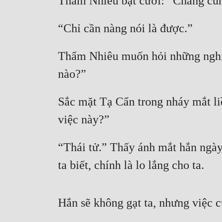
Thẩm Nhiêu bật cười: “Chàng cũn
“Chỉ cần nàng nói là được.”
Thẩm Nhiêu muốn hỏi những nghi v
nào?”
Sắc mặt Tạ Cẩn trong nháy mắt liề
việc này?”
“Thái tử.” Thấy ánh mắt hắn ngày
ta biết, chính là lo lắng cho ta.
Hắn sẽ không gạt ta, nhưng việc 