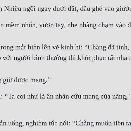
m Nhiêu ngồi ngay dưới đất, đầu ghé vào giườn
nên mềm nhũn, vươn tay, nhẹ nhàng chạm vào đ
, trong mắt hiện lên vẻ kinh hỉ: “Chàng đã tỉn
so với người bình thường thì khôi phục rất nhan
ng giữ được mạng.”
: “Ta coi như là ân nhân cứu mạng của nàng, 
n uống, nghiêm túc nói: “Chàng muốn tiền ta