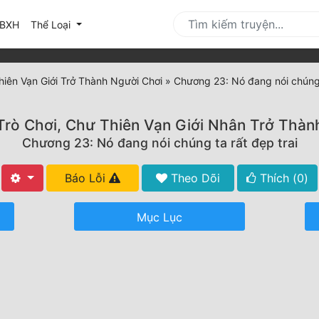
urrent)
BXH
Thể Loại
hiên Vạn Giới Trở Thành Người Chơi
»
Chương 23: Nó đang nói chúng 
Trò Chơi, Chư Thiên Vạn Giới Nhân Trở Thàn
Chương 23: Nó đang nói chúng ta rất đẹp trai
Báo Lỗi
Theo Dõi
Thích (
0
)
Mục Lục