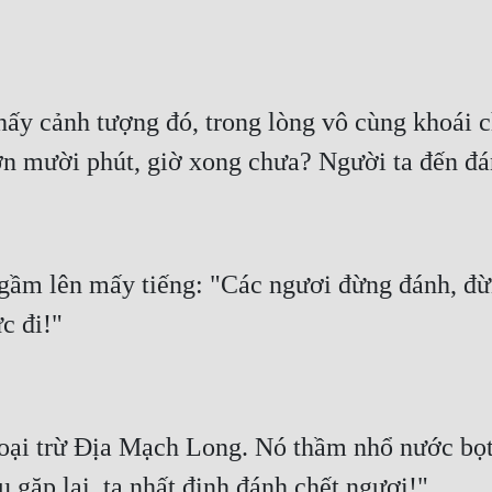
y cảnh tượng đó, trong lòng vô cùng khoái ch
m lên mấy tiếng: "Các ngươi đừng đánh, đừng
goại trừ Địa Mạch Long. Nó thầm nhổ nước bọ