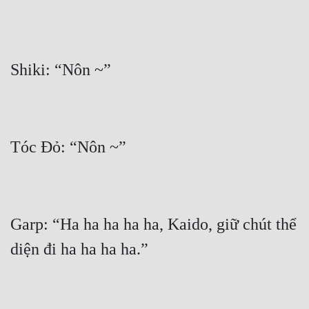
Tu Chân
Tu Tiên
Tội Phạm
Vô Địch
Võ Hiệp
Võng Du
Xuyên Không
Xuyên Nhanh
Garp: “Ha ha ha ha ha, Kaido, giữ chút thể 
Xuyên Sách
Xuyên Thư
Điền Văn