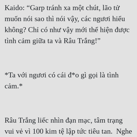
Đô Thị
Kaido: “Garp tránh xa một chút, lão tử 
Đông Phương
muốn nói sao thì nói vậy, các ngươi hiểu 
không? Chỉ có như vậy mới thể hiện được 
Đông Phương Huyền Huyễn
Đồng Nhân
Cẩu Đạo Trường Sinh
*Ta với ngươi có cái đ*o gì gọi là tình 
Ngự Thú
Truyện Nam
Truyện Nữ
Vô Địch Lưu
Râu Trắng liếc nhìn đạn mạc, tâm trạng 
Xây Dựng Thế Lực
vui vẻ vì 100 kim tệ lập tức tiêu tan.  Nghe 
Đam Mỹ