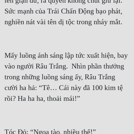
lên giận dữ, ra quyền không chút giữ lại.  
Sức mạnh của Trái Chấn Động bạo phát, 
Mưu Mô
Mạt Thế
Mỹ Thực
Ngôn Tình
Mấy luồng ánh sáng lập tức xuất hiện, bay 
Ngược
vào người Râu Trắng.  Nhìn phần thưởng 
Nữ Cường
trong những luồng sáng ấy, Râu Trắng 
Nữ Phụ
cười ha hả: “Tê… Cái này đã 100 kim tệ 
Phong Thủy - Tâm Linh
Phương Tây
Phản Phái
Quan Trường