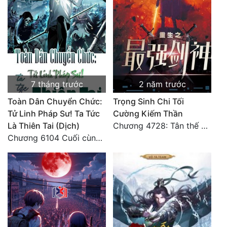
7 tháng trước
2 năm trước
Toàn Dân Chuyển Chức:
Trọng Sinh Chi Tối
Tử Linh Pháp Sư! Ta Tức
Cường Kiếm Thần
Là Thiên Tai (Dịch)
Chương 4728: Tân thế giới (đại kết cục) (10)
Chương 6104 Cuối cùng (HẾT)