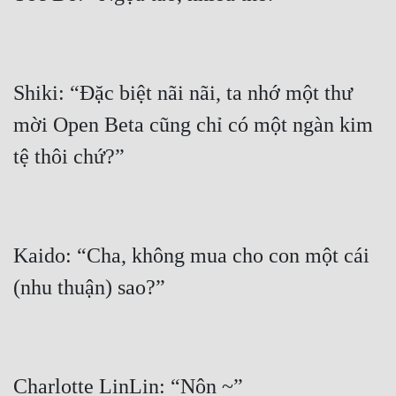
Quân Sự
Sảng Văn
Shiki: “Đặc biệt nãi nãi, ta nhớ một thư 
Sắc
mời Open Beta cũng chỉ có một ngàn kim 
Sủng
Thanh Xuân
Tiên Hiệp
Tiểu Thuyết
Kaido: “Cha, không mua cho con một cái 
Trinh Thám
Triều Đấu
Trùng Sinh
Trọng Sinh