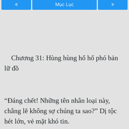
Mục Lục
Free
Hậu Cung
Truyện Convert
Truyện Dịch
Truyện Nhập Môn
    Chương 31: Hùng hùng hổ hổ phó bản 
Truyện ngắn
Xa Lộ Dịch
Cung Đấu
“Đáng chết! Những tên nhân loại này, 
chẳng lẽ không sợ chúng ta sao?” Dị tộc 
Cạnh Kỹ
Cổ Tiên Hiệp