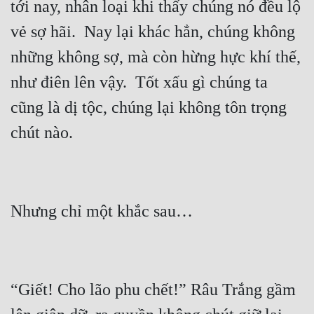
tới nay, nhân loại khi thấy chúng nó đều lộ 
Hài Hước
vẻ sợ hãi.  Nay lại khác hẳn, chúng không 
Hệ Thống
những không sợ, mà còn hừng hực khí thế, 
Học Đường
như điên lên vậy.  Tốt xấu gì chúng ta 
Khoa Huyễn
cũng là dị tộc, chúng lại không tôn trọng 
Khoa Huyễn Không Gian
Kinh Dị
Kiếm Hiệp
Kỳ Huyễn
Kỳ Ảo
Linh Dị
Làm Giàu
“Giết! Cho lão phu chết!” Râu Trắng gầm 
Lịch Sử