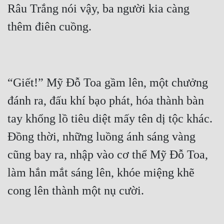
Râu Trắng nói vậy, ba người kia càng 
Đẹp
Đẹp Hiệp
Tính Cách Nhân Vật :
“Giết!” Mỹ Đỗ Toa gầm lên, một chưởng 
Cơ Trí
đánh ra, đấu khí bạo phát, hóa thành bàn 
Sát Phạt Quyết Đoán
tay khổng lồ tiêu diệt mấy tên dị tộc khác.  
Vô Sỉ
Đồng thời, những luồng ánh sáng vàng 
Điềm Đạm
cũng bay ra, nhập vào cơ thể Mỹ Đỗ Toa, 
làm hắn mắt sáng lên, khóe miệng khẽ 