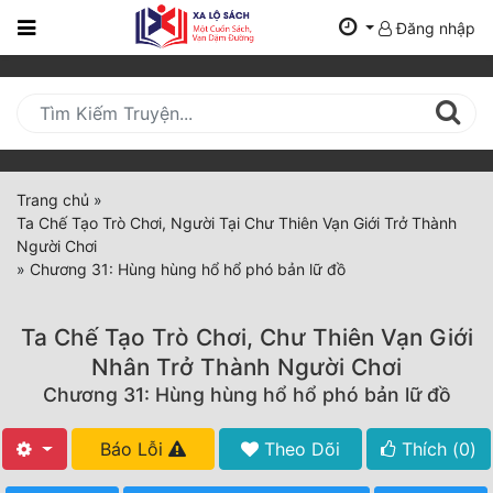
Đăng nhập
Trang
Chủ
Mới
Cập
Nhật
Trang chủ
»
(current)
Ta Chế Tạo Trò Chơi, Người Tại Chư Thiên Vạn Giới Trở Thành
BXH
Người Chơi
»
Chương 31: Hùng hùng hổ hổ phó bản lữ đồ
Thể Loại
Ta Chế Tạo Trò Chơi, Chư Thiên Vạn Giới
Tất Cả
Nhân Trở Thành Người Chơi
Chương 31: Hùng hùng hổ hổ phó bản lữ đồ
Truyện Mới Ra
Hoàn Thành
Báo Lỗi
Theo Dõi
Thích (
0
)