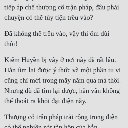
Cổ Đại
tiếp áp chế thượng cổ trận pháp, đâu phải 
Du Hí
Dã Sử
Đã không thể trêu vào, vậy thì ôm đùi 
Dị Giới
Dị Năng
Kiếm Huyền bị vây ở nơi này đã rất lâu. 
Gia Đấu
Hắn tìm lại được ý thức và một phần tu vi 
Góc Nhìn Nam
cũng chỉ mới trong mấy năm qua mà thôi. 
Góc Nhìn Nữ
Nhưng dù đã tìm lại được, hắn vẫn không 
Huyền Huyễn
Huyền Nghi
Thượng cổ trận pháp trải rộng trong điện 
Huyền Ảo