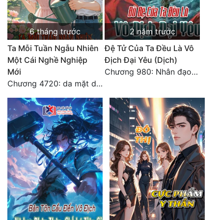
6 tháng trước
2 năm trước
Ta Mỗi Tuần Ngẫu Nhiên
Đệ Tử Của Ta Đều Là Vô
Một Cái Nghề Nghiệp
Địch Đại Yêu (Dịch)
Mới
Chương 980: Nhân đạo thành Thánh (4). HẾT.
Chương 4720: da mặt dày