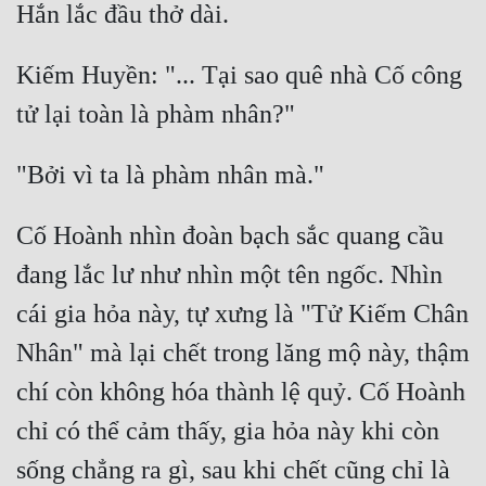
Đô Thị
Đông Phương
Kiếm Huyền: "... Tại sao quê nhà Cố công 
Đông Phương Huyền Huyễn
Đồng Nhân
Cẩu Đạo Trường Sinh
Cố Hoành nhìn đoàn bạch sắc quang cầu 
Ngự Thú
đang lắc lư như nhìn một tên ngốc. Nhìn 
cái gia hỏa này, tự xưng là "Tử Kiếm Chân 
Truyện Nam
Nhân" mà lại chết trong lăng mộ này, thậm 
Truyện Nữ
chí còn không hóa thành lệ quỷ. Cố Hoành 
Vô Địch Lưu
chỉ có thể cảm thấy, gia hỏa này khi còn 
Xây Dựng Thế Lực
sống chẳng ra gì, sau khi chết cũng chỉ là 
Đam Mỹ