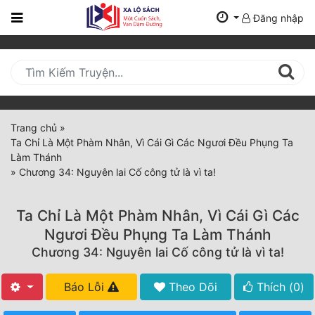
Đăng nhập
Trang
Chủ
Mới
Cập
Nhật
Trang chủ
»
(current)
Ta Chỉ Là Một Phàm Nhân, Vì Cái Gì Các Ngươi Đều Phụng Ta
BXH
Làm Thánh
»
Chương 34: Nguyên lai Cố công tử là vì ta!
Thể Loại
Ta Chỉ Là Một Phàm Nhân, Vì Cái Gì Các
Tất Cả
Ngươi Đều Phụng Ta Làm Thánh
Chương 34: Nguyên lai Cố công tử là vì ta!
Truyện Mới Ra
Hoàn Thành
Báo Lỗi
Theo Dõi
Thích (
0
)