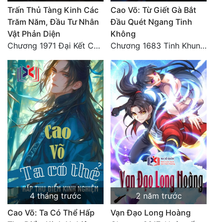
Trấn Thủ Tàng Kinh Các
Cao Võ: Từ Giết Gà Bắt
Trăm Năm, Đầu Tư Nhân
Đầu Quét Ngang Tinh
Vật Phản Diện
Không
Chương 1971 Đại Kết Cục!
Chương 1683 Tinh Khung Võ Thánh (Hết)
4 tháng trước
2 năm trước
Cao Võ: Ta Có Thể Hấp
Vạn Đạo Long Hoàng