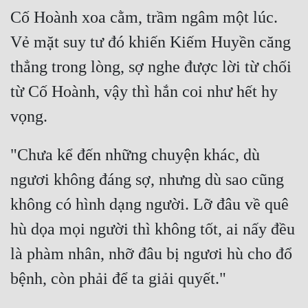
Cố Hoành xoa cằm, trầm ngâm một lúc. 
Tu Chân
Vẻ mặt suy tư đó khiến Kiếm Huyền căng 
Tu Tiên
thẳng trong lòng, sợ nghe được lời từ chối 
Tội Phạm
từ Cố Hoành, vậy thì hắn coi như hết hy 
Vô Địch
Võ Hiệp
"Chưa kể đến những chuyện khác, dù 
Võng Du
ngươi không đáng sợ, nhưng dù sao cũng 
Xuyên Không
không có hình dạng người. Lỡ đâu về quê 
Xuyên Nhanh
hù dọa mọi người thì không tốt, ai nấy đều 
Xuyên Sách
là phàm nhân, nhỡ đâu bị ngươi hù cho đổ 
Xuyên Thư
Điền Văn