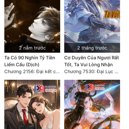
2 năm trước
2 tháng trước
Ta Có 90 Nghìn Tỷ Tiền
Cơ Duyên Của Ngươi Rất
Liếm Cẩu (Dịch)
Tốt, Ta Vui Lòng Nhận
Chương 2156: Đại kết cục!!!
Chương 7530: Đại Lục Khởi Nguyên – Kiến Thành 71