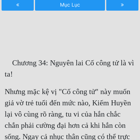
Mục Lục
Free
Hậu Cung
Truyện Convert
Truyện Dịch
Truyện Nhập Môn
    Chương 34: Nguyên lai Cố công tử là vì 
Truyện ngắn
Xa Lộ Dịch
Nhưng mặc kệ vị "Cố công tử" này muốn 
giả vờ trẻ tuổi đến mức nào, Kiếm Huyền 
Cung Đấu
lại vô cùng rõ ràng, tu vi của hắn chắc 
Cạnh Kỹ
chắn phải cường đại hơn cả khi hắn còn 
Cổ Tiên Hiệp
sống. Ngay cả nhục thân cũng có thể trực 