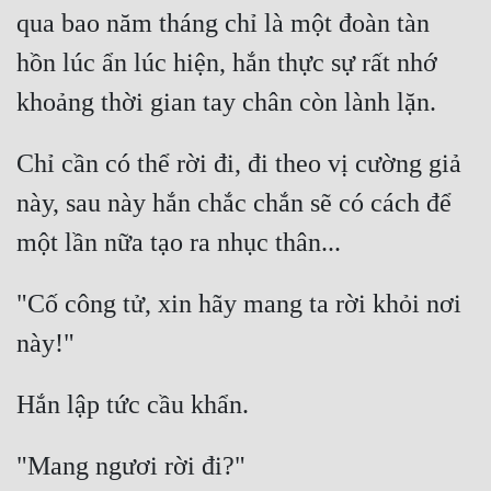
qua bao năm tháng chỉ là một đoàn tàn 
Mưu Mô
hồn lúc ẩn lúc hiện, hắn thực sự rất nhớ 
Mạt Thế
Mỹ Thực
Chỉ cần có thể rời đi, đi theo vị cường giả 
Ngôn Tình
này, sau này hắn chắc chắn sẽ có cách để 
Ngược
Nữ Cường
"Cố công tử, xin hãy mang ta rời khỏi nơi 
Nữ Phụ
Phong Thủy - Tâm Linh
Phương Tây
Phản Phái
Quan Trường