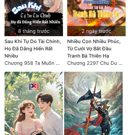
8 tháng trước
2 ngày trước
Sau Khi Tự Do Tài Chính,
Nhiều Con Nhiều Phúc,
Họ Đã Dâng Hiến Rất
Từ Cưới Vợ Bắt Đầu
Nhiều
Tranh Bá Thiên Hạ
Chương 958 Ta Muốn Cùng Các Cô Vĩnh Viễn Ở Bên Nhau (2) Hết
Chương 2297 Chu Du Du mang thai