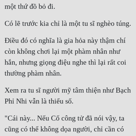
Đẹp
Đẹp Hiệp
Điều đó có nghĩa là gia hỏa này thậm chí 
Tính Cách Nhân Vật :
còn không chơi lại một phàm nhân như 
Cơ Trí
hắn, nhưng giọng điệu nghe thì lại rất coi 
Sát Phạt Quyết Đoán
Vô Sỉ
Xem ra tu sĩ người mỹ tâm thiện như Bạch 
Điềm Đạm
"Cái này... Nếu Cố công tử đã nói vậy, ta 
cũng có thể không dọa người, chỉ cần có 