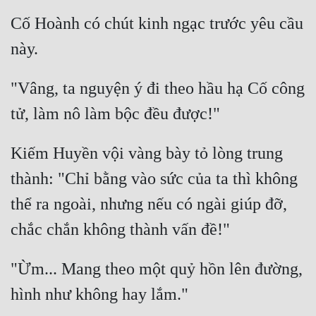
Cố Hoành có chút kinh ngạc trước yêu cầu 
Quân Sự
Sảng Văn
Sắc
"Vâng, ta nguyện ý đi theo hầu hạ Cố công 
Sủng
Thanh Xuân
Kiếm Huyền vội vàng bày tỏ lòng trung 
Tiên Hiệp
thành: "Chỉ bằng vào sức của ta thì không 
Tiểu Thuyết
thể ra ngoài, nhưng nếu có ngài giúp đỡ, 
Trinh Thám
Triều Đấu
"Ừm... Mang theo một quỷ hồn lên đường, 
Trùng Sinh
Trọng Sinh