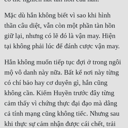
Hài Hước
Hệ Thống
Mặc dù hắn không biết vì sao khi hình 
thần câu diệt, vẫn còn một phần tàn hồn 
Học Đường
giữ lại, nhưng có lẽ đó là vận may. Hiện 
Khoa Huyễn
Khoa Huyễn Không Gian
Kinh Dị
Hắn không muốn tiếp tục đợi ở trong ngôi 
Kiếm Hiệp
mộ vô danh này nữa. Bất kể nơi này từng 
có chí bảo hay cơ duyên gì, hắn cũng 
Kỳ Huyễn
không cần. Kiếm Huyền trước đây từng 
Kỳ Ảo
cảm thấy vì chứng thực đại đạo mà dâng 
Linh Dị
cả tính mạng cũng không tiếc. Nhưng sau 
Làm Giàu
khi thực sự cảm nhận được cái chết, trải 
Lịch Sử