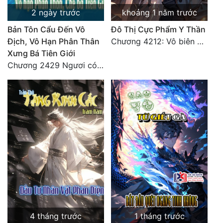
2 ngày trước
khoảng 1 năm trước
Bản Tôn Cẩu Đến Vô
Đô Thị Cực Phẩm Y Thần
Địch, Vô Hạn Phân Thân
Chương 4212: Vô biên hắc ám
Xưng Bá Tiên Giới
Chương 2429 Ngươi có tuệ nhãn? Ta có...
4 tháng trước
1 tháng trước