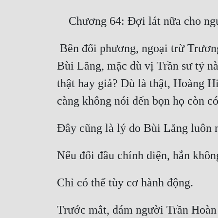
 Bên đối phương, ngoại trừ Trương Trọng Cầm còn có bốn người! Yếu nhất là Trần Mị có tu vi tương đương với 
Bùi Lăng, mặc dù vị Trần sư tỷ này
thật hay giả? Dù là thật, Hoàng H
Trước mắt, đám người Trần Hoàn tạ