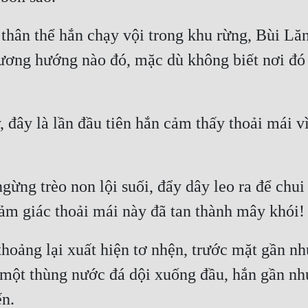
thân thể hắn chạy vội trong khu rừng, Bùi Lăng
ơng hướng nào đó, mặc dù không biết nơi đó c
, đây là lần đầu tiên hắn cảm thấy thoải mái v
ừng trèo non lội suối, đẩy dây leo ra để chui q
 một thùng nước đá dội xuống đầu, hắn gần nh