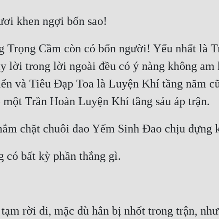
 lời trong lời ngoài đều có ý nàng không am hi
iển và Tiêu Đạp Toa là Luyện Khí tầng năm cũn
m rời đi, mặc dù hắn bị nhốt trong trận, nhưn