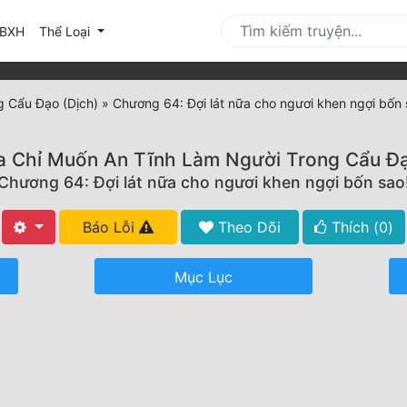
urrent)
BXH
Thể Loại
g Cẩu Đạo (Dịch)
»
Chương 64: Đợi lát nữa cho ngươi khen ngợi bốn 
a Chỉ Muốn An Tĩnh Làm Người Trong Cẩu Đ
Chương 64: Đợi lát nữa cho ngươi khen ngợi bốn sao
Báo Lỗi
Theo Dõi
Thích (
0
)
Mục Lục