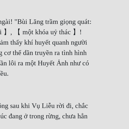
ngài! "Bùi Lăng trầm giọng quát: 
ài 】, 【 một khóa uỷ thác 】! 
ảm thấy khí huyết quanh người 
cơ thể dần truyền ra tình hình 
dần lôi ra một Huyết Ảnh như có 
g sau khi Vụ Liễu rời đi, chắc 
úc đang ở trong rừng, chưa hẳn 