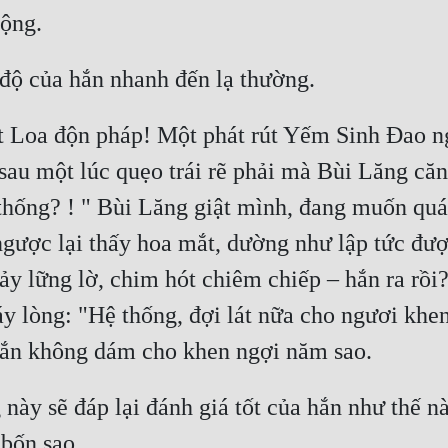
 Loa độn pháp! Một phát rút Yếm Sinh Đao nga
sau một lúc quẹo trái rẽ phải mà Bùi Lăng căn
 thống? ! " Bùi Lăng giật mình, đang muốn quát
gược lại thấy hoa mắt, dường như lập tức được
ảy lững lờ, chim hót chiêm chiếp – hắn ra rồi?
áy lòng: "Hệ thống, đợi lát nữa cho ngươi khe
g này sẽ đáp lại đánh giá tốt của hắn như thế 