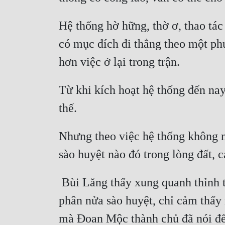
Hệ thống hờ hững, thờ ơ, thao tác 
có mục đích đi thẳng theo một phư
Từ khi kích hoạt hệ thống đến nay
Nhưng theo việc hệ thống không ng
 Bùi Lăng thấy xung quanh thỉnh thoảng lại xuất hiện tơ nhện, trước mặt gần như toàn là trứng nhện chất đầy hơn 
phân nửa sào huyệt, chỉ cảm thấy