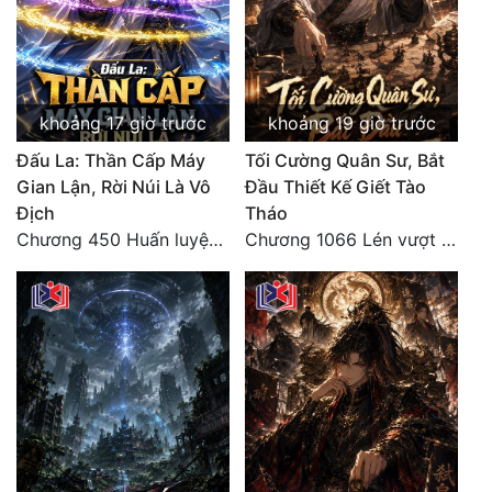
Đô Thị
Đông Phương
Đông Phương Huyền Huyễn
khoảng 17 giờ trước
khoảng 19 giờ trước
Đồng Nhân
Đấu La: Thần Cấp Máy
Tối Cường Quân Sư, Bắt
Gian Lận, Rời Núi Là Vô
Đầu Thiết Kế Giết Tào
Địch
Tháo
Cẩu Đạo Trường Sinh
Chương 450 Huấn luyện thực chiến, Long Linh Cơ đối chiến bốn người Cổ Nguyệt và Vũ Lân!
Chương 1066 Lén vượt Nam Bì, đánh thẳng Nghiệp Thành (2/2)
Ngự Thú
Truyện Nam
Truyện Nữ
Vô Địch Lưu
Xây Dựng Thế Lực
Đam Mỹ