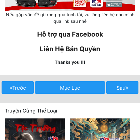
Hài Hước
Hệ Thống
Nếu gặp vấn đề gì trong quá trình tải, vui lòng liên hệ cho mình
qua link sau nhé
Học Đường
Hỗ trợ qua Facebook
Khoa Huyễn
Liên Hệ Bản Quyền
Khoa Huyễn Không Gian
Thanks you !!!
Kinh Dị
Kiếm Hiệp
Trước
Mục Lục
Sau
Kỳ Huyễn
Kỳ Ảo
Truyện Cùng Thể Loại
Linh Dị
Làm Giàu
Lịch Sử