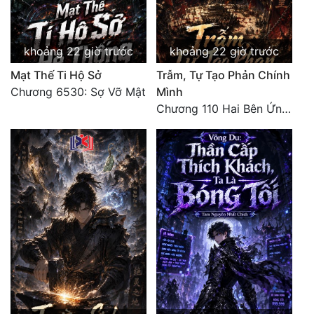
Đẹp
khoảng 22 giờ trước
khoảng 22 giờ trước
Đẹp Hiệp
Mạt Thế Ti Hộ Sở
Trẫm, Tự Tạo Phản Chính
Chương 6530: Sợ Vỡ Mật
Mình
Tính Cách Nhân Vật :
Chương 110 Hai Bên Ứng Phó
Cơ Trí
Sát Phạt Quyết Đoán
Vô Sỉ
Điềm Đạm