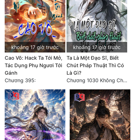
Tu Chân
Tu Tiên
Tội Phạm
Vô Địch
khoảng 17 giờ trước
khoảng 17 giờ trước
Võ Hiệp
Cao Võ: Hack Ta Tới Mở,
Ta Là Một Đạo Sĩ, Biết
Tác Dụng Phụ Ngươi Tới
Chút Pháp Thuật Thì Có
Võng Du
Gánh
Là Gì?
Chương 395:
Chương 1030 Không Chi Hoàng Nguyên Đại Hư
Xuyên Không
Xuyên Nhanh
Xuyên Sách
Xuyên Thư
Điền Văn