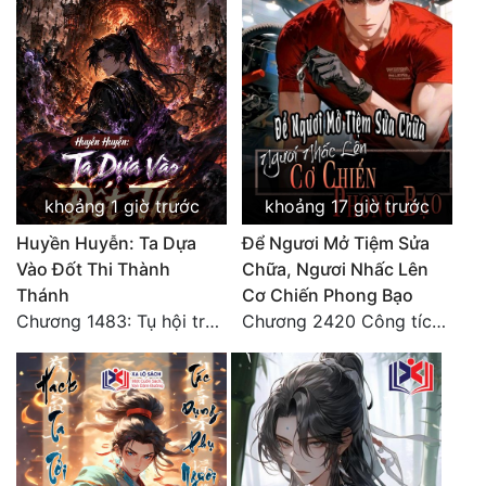
Quân Sự
Sảng Văn
Sắc
Sủng
khoảng 1 giờ trước
khoảng 17 giờ trước
Thanh Xuân
Huyền Huyễn: Ta Dựa
Để Ngươi Mở Tiệm Sửa
Tiên Hiệp
Vào Đốt Thi Thành
Chữa, Ngươi Nhấc Lên
Tiểu Thuyết
Thánh
Cơ Chiến Phong Bạo
Chương 1483: Tụ hội trước đại chiến
Chương 2420 Công tích vĩ đại!! Cơ Tu Chi Thần?!
Trinh Thám
Triều Đấu
Trùng Sinh
Trọng Sinh