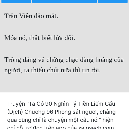
Free
Trần Viễn đảo mắt.
Hậu Cung
Truyện Convert
Móa nó, thật biết lừa dối.
Truyện Dịch
Truyện Nhập Môn
Trông dáng vẻ chững chạc đàng hoàng của
Truyện ngắn
ngươi, ta thiếu chút nữa thì tin rồi.
Xa Lộ Dịch
Cung Đấu
Truyện "Ta Có 90 Nghìn Tỷ Tiền Liếm Cẩu
Cạnh Kỹ
(Dịch) Chương 96 Phong sát ngươi, chẳng
qua cũng chỉ là chuyện một câu nói" hiện
Cổ Tiên Hiệp
chỉ hỗ trợ đọc trên app của xalosach.com,