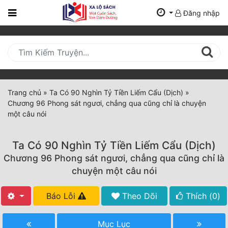
Đăng nhập
Trang
Chủ
Mới
Cập
Nhật
Trang chủ
»
Ta Có 90 Nghìn Tỷ Tiền Liếm Cẩu (Dịch)
»
(current)
Chương 96 Phong sát ngươi, chẳng qua cũng chỉ là chuyện
BXH
một câu nói
Thể Loại
Ta Có 90 Nghìn Tỷ Tiền Liếm Cẩu (Dịch)
Chương 96 Phong sát ngươi, chẳng qua cũng chỉ là
Tất Cả
chuyện một câu nói
Truyện Mới Ra
Báo Lỗi
Theo Dõi
Thích (
0
)
Hoàn Thành
Mục Lục