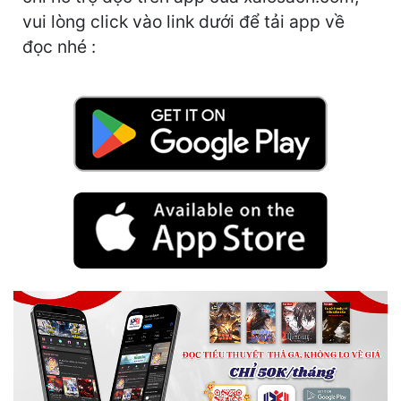
Cổ Đại
vui lòng click vào link dưới để tải app về
đọc nhé :
Du Hí
Dã Sử
Dị Giới
Dị Năng
Gia Đấu
Góc Nhìn Nam
Góc Nhìn Nữ
Huyền Huyễn
Huyền Nghi
Huyền Ảo