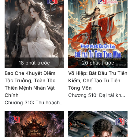
Mưu Mô
Mạt Thế
Mỹ Thực
Ngôn Tình
Ngược
18 phút trước
20 phút trước
Bao Che Khuyết Điểm
Võ Hiệp: Bắt Đầu Tru Tiên
Nữ Cường
Tộc Trưởng, Toàn Tộc
Kiếm, Chế Tạo Tu Tiên
Nữ Phụ
Thiên Mệnh Nhân Vật
Tông Môn
Chính
Chương 510: Đại tái khai màn, quyết đấu khốc liệt
Phong Thủy - Tâm Linh
Chương 310: Thu hoạch ngoài ý muốn, ưu thế tuyệt đối.
Phương Tây
Phản Phái
Quan Trường