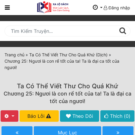
Đăng nhập
Trang
Chủ
Mới
Cập
Nhật
Trang chủ
»
Ta Có Thể Viết Thư Cho Quá Khứ (Dịch)
»
(current)
Chương 25: Ngươi là con rể tốt của ta! Ta là đại ca tốt của
BXH
ngươi!
Thể Loại
Ta Có Thể Viết Thư Cho Quá Khứ
Chương 25: Ngươi là con rể tốt của ta! Ta là đại ca
Tất Cả
tốt của ngươi!
Truyện Mới Ra
Báo Lỗi
Theo Dõi
Thích (
0
)
Hoàn Thành
Mục Lục