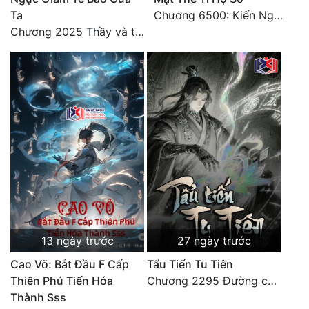
Ta
Chương 6500: Kiến Nghị Của Vân Lục
Chương 2025 Thầy và trò
13 ngày trước
27 ngày trước
Cao Võ: Bắt Đầu F Cấp
Tẩu Tiến Tu Tiên
Thiên Phú Tiến Hóa
Chương 2295 Đường còn rất dài đâu 【 đại kết cục 】
Thành Sss