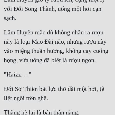
Tu Chân
với Đới Song Thành, uống một hơi cạn 
Tu Tiên
Tội Phạm
Lâm Huyền mặc dù không nhận ra rượu 
Vô Địch
này là loại Mao Đài nào, nhưng rượu này 
Võ Hiệp
vào miệng thuần hương, không cay cuống 
Võng Du
Xuyên Không
Xuyên Nhanh
Đới Sở Thiền bất lực thở dài một hơi, tê 
Xuyên Sách
Xuyên Thư
Điền Văn