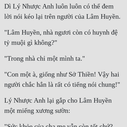
Dì Lý Nhược Anh luôn luôn có thể đem 
Đẹp
Đẹp Hiệp
"Lâm Huyền, nhà ngươi còn có huynh đệ 
Tính Cách Nhân Vật :
Cơ Trí
Sát Phạt Quyết Đoán
Vô Sỉ
"Con một à, giống như Sở Thiền! Vậy hai 
Điềm Đạm
Lý Nhược Anh lại gắp cho Lâm Huyền 
"Sức khỏe của cha mẹ vẫn còn tốt chứ? 