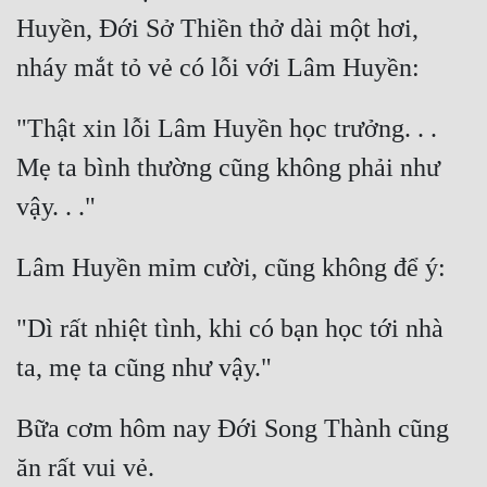
Cổ Đại
Huyền, Đới Sở Thiền thở dài một hơi, 
Du Hí
Dã Sử
"Thật xin lỗi Lâm Huyền học trưởng. . . 
Dị Giới
Mẹ ta bình thường cũng không phải như 
Dị Năng
Gia Đấu
Góc Nhìn Nam
Góc Nhìn Nữ
"Dì rất nhiệt tình, khi có bạn học tới nhà 
Huyền Huyễn
Huyền Nghi
Bữa cơm hôm nay Đới Song Thành cũng 
Huyền Ảo