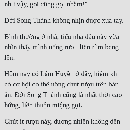
Mưu Mô
Mạt Thế
Mỹ Thực
Bình thường ở nhà, tiểu nha đầu này vừa 
nhìn thấy mình uống rượu liền rùm beng 
Ngôn Tình
Ngược
Nữ Cường
Hôm nay có Lâm Huyền ở đây, hiếm khi 
Nữ Phụ
có cơ hội có thể uống chút rượu trên bàn 
Phong Thủy - Tâm Linh
ăn, Đới Song Thành cũng là nhất thời cao 
Phương Tây
Phản Phái
Chút ít rượu này, đương nhiên không đến 
Quan Trường