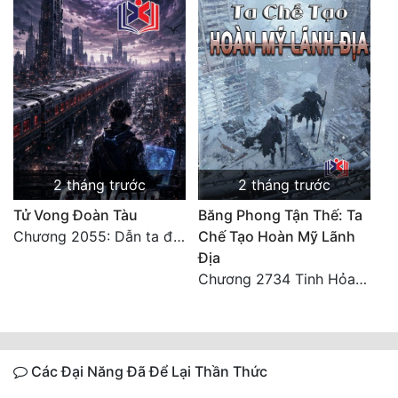
2 tháng trước
2 tháng trước
Tử Vong Đoàn Tàu
Băng Phong Tận Thế: Ta
Chương 2055: Dẫn ta đi đại kết cục
Chế Tạo Hoàn Mỹ Lãnh
Địa
Chương 2734 Tinh Hỏa (Đại kết cục) (2)
Các Đại Năng Đã Để Lại Thần Thức