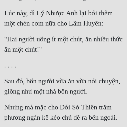
Đô Thị
Lúc này, dì Lý Nhược Anh lại bới thêm 
Đông Phương
Đông Phương Huyền Huyễn
"Hai người uống ít một chút, ăn nhiều thức 
Đồng Nhân
Cẩu Đạo Trường Sinh
Ngự Thú
Sau đó, bốn người vừa ăn vừa nói chuyện, 
Truyện Nam
Truyện Nữ
Vô Địch Lưu
Nhưng mà mặc cho Đới Sở Thiền trăm 
Xây Dựng Thế Lực
Đam Mỹ