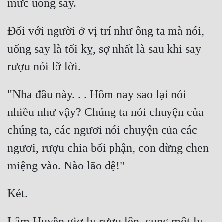
Quân Sự
Đối với người ở vị trí như ông ta mà nói, 
Sảng Văn
uống say là tối kỵ, sợ nhất là sau khi say 
Sắc
Sủng
"Nha đầu này. . . Hôm nay sao lại nói 
Thanh Xuân
nhiều như vậy? Chúng ta nói chuyện của 
Tiên Hiệp
chúng ta, các ngươi nói chuyện của các 
Tiểu Thuyết
ngươi, rượu chia bối phận, con đừng chen 
Trinh Thám
Triều Đấu
Trùng Sinh
Trọng Sinh
Lâm Huyền giơ ly rượu lên, cụng một ly 