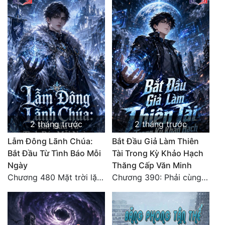
2 tháng trước
2 tháng trước
Lẫm Đông Lãnh Chúa:
Bắt Đầu Giả Làm Thiên
Bắt Đầu Từ Tình Báo Mỗi
Tài Trong Kỳ Khảo Hạch
Ngày
Thăng Cấp Văn Minh
Chương 480 Mặt trời lặn núi (Đại kết cục)
Chương 390: Phải cùng nhau gánh