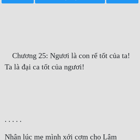
Free
Hậu Cung
Truyện Convert
Truyện Dịch
    Chương 25: Ngươi là con rể tốt của ta! 
Truyện Nhập Môn
Truyện ngắn
Xa Lộ Dịch
Cung Đấu
Cạnh Kỹ
Cổ Tiên Hiệp
Nhân lúc mẹ mình xới cơm cho Lâm 