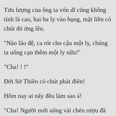
Hài Hước
Tửu lượng của ông ta vốn dĩ cũng không 
Hệ Thống
tính là cao, hai ba ly vào bụng, mặt liền có 
Học Đường
Khoa Huyễn
"Nào lão đệ, ca rót cho cậu một ly, chúng 
Khoa Huyễn Không Gian
Kinh Dị
Kiếm Hiệp
Kỳ Huyễn
Kỳ Ảo
Linh Dị
Làm Giàu
"Cha! Người mới uống vài chén rượu đã 
Lịch Sử