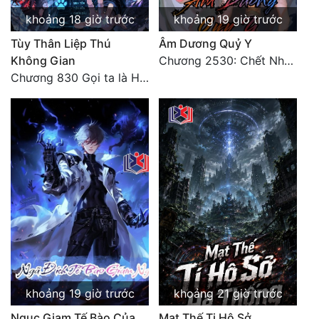
khoảng 18 giờ trước
khoảng 19 giờ trước
Tùy Thân Liệp Thú
Âm Dương Quỷ Y
Không Gian
Chương 2530: Chết Như Thế Nào
Chương 830 Gọi ta là Hòa Sa
khoảng 19 giờ trước
khoảng 21 giờ trước
Ngục Giam Tế Bào Của
Mạt Thế Ti Hộ Sở