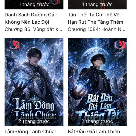
1 tháng trước
1 tháng trước
Đô Thị
Danh Sách Đường Cái:
Tận Thế: Ta Có Thể Vô
Đông Phương
Không Nên Lạc Đội
Hạn Rút Thẻ Tăng Thêm
Đông Phương Huyền Huyễn
Chương 86: Vùng đất không cửa
Chương 1084: Hoành Nhập Vi Quan
Đồng Nhân
Cẩu Đạo Trường Sinh
Ngự Thú
Truyện Nam
Truyện Nữ
Vô Địch Lưu
2 tháng trước
2 tháng trước
Xây Dựng Thế Lực
Lẫm Đông Lãnh Chúa:
Bắt Đầu Giả Làm Thiên
Đam Mỹ