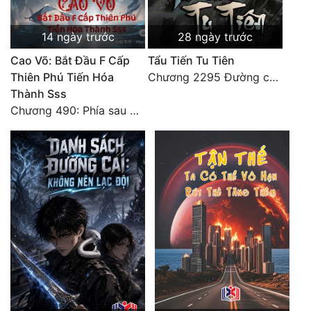
Tu Chân
14 ngày trước
28 ngày trước
Tu Tiên
Cao Võ: Bắt Đầu F Cấp
Tẩu Tiến Tu Tiên
Tội Phạm
Thiên Phú Tiến Hóa
Chương 2295 Đường còn rất dài đâu 【 đại kết cục 】
Thành Sss
Vô Địch
Chương 490: Phía sau màn hắc thủ!
Võ Hiệp
Võng Du
Xuyên Không
Xuyên Nhanh
Xuyên Sách
Xuyên Thư
Điền Văn