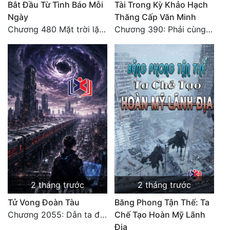
Bắt Đầu Từ Tình Báo Mỗi
Tài Trong Kỳ Khảo Hạch
Ngày
Thăng Cấp Văn Minh
Đẹp
Chương 480 Mặt trời lặn núi (Đại kết cục)
Chương 390: Phải cùng nhau gánh
Đẹp Hiệp
Tính Cách Nhân Vật :
Cơ Trí
Sát Phạt Quyết Đoán
Vô Sỉ
Điềm Đạm
2 tháng trước
2 tháng trước
Tử Vong Đoàn Tàu
Băng Phong Tận Thế: Ta
Chương 2055: Dẫn ta đi đại kết cục
Chế Tạo Hoàn Mỹ Lãnh
Địa