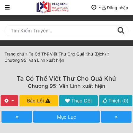
Đăng nhập
Trang
Chủ
Mới
Cập
Nhật
Trang chủ
»
Ta Có Thể Viết Thư Cho Quá Khứ (Dịch)
»
(current)
Chương 95: Văn Linh xuất hiện
BXH
Thể Loại
Ta Có Thể Viết Thư Cho Quá Khứ
Chương 95: Văn Linh xuất hiện
Tất Cả
Báo Lỗi
Theo Dõi
Thích (
0
)
Truyện Mới Ra
Mục Lục
Hoàn Thành