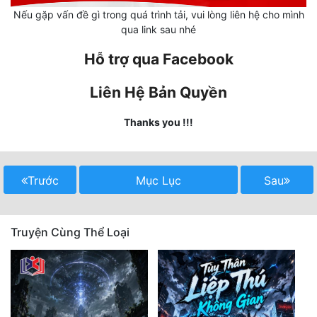
Hài Hước
Nếu gặp vấn đề gì trong quá trình tải, vui lòng liên hệ cho mình
qua link sau nhé
Hệ Thống
Hỗ trợ qua Facebook
Học Đường
Khoa Huyễn
Liên Hệ Bản Quyền
Khoa Huyễn Không Gian
Thanks you !!!
Kinh Dị
Kiếm Hiệp
Trước
Mục Lục
Sau
Kỳ Huyễn
Kỳ Ảo
Truyện Cùng Thể Loại
Linh Dị
Làm Giàu
Lịch Sử