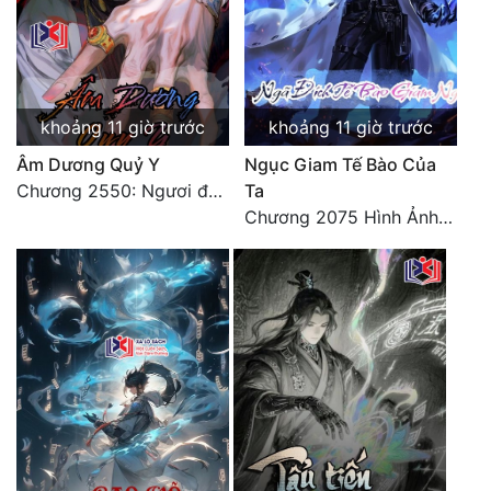
Quân Sự
Sảng Văn
Sắc
khoảng 11 giờ trước
khoảng 11 giờ trước
Âm Dương Quỷ Y
Ngục Giam Tế Bào Của
Sủng
Chương 2550: Ngươi đoán xem
Ta
Thanh Xuân
Chương 2075 Hình Ảnh Màu Xám
Tiên Hiệp
Tiểu Thuyết
Trinh Thám
Triều Đấu
Trùng Sinh
Trọng Sinh