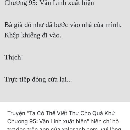
Chương 95: Văn Linh xuất hiện
Free
Hậu Cung
Bà già đó như đã bước vào nhà của mình.
Truyện Convert
Khập khiễng đi vào.
Truyện Dịch
Truyện Nhập Môn
Thịch!
Truyện ngắn
Trực tiếp đóng cửa lại...
Xa Lộ Dịch
Cung Đấu
Cạnh Kỹ
Truyện "Ta Có Thể Viết Thư Cho Quá Khứ
Chương 95: Văn Linh xuất hiện" hiện chỉ hỗ
Cổ Tiên Hiệp
trợ đọc trên app của xalosach.com, vui lòng