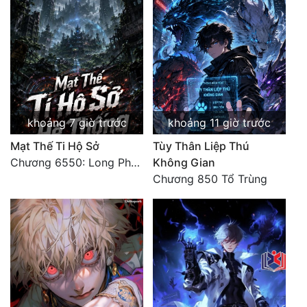
Mưu Mô
Mạt Thế
Mỹ Thực
Ngôn Tình
khoảng 7 giờ trước
khoảng 11 giờ trước
Ngược
Mạt Thế Ti Hộ Sở
Tùy Thân Liệp Thú
Chương 6550: Long Phượng Thần Trận
Không Gian
Nữ Cường
Chương 850 Tổ Trùng
Nữ Phụ
Phong Thủy - Tâm Linh
Phương Tây
Phản Phái
Quan Trường