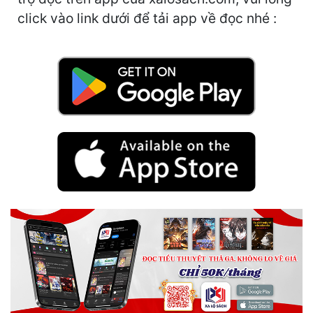
Cổ Đại
click vào link dưới để tải app về đọc nhé :
Du Hí
Dã Sử
Dị Giới
Dị Năng
Gia Đấu
Góc Nhìn Nam
Góc Nhìn Nữ
Huyền Huyễn
Huyền Nghi
Huyền Ảo