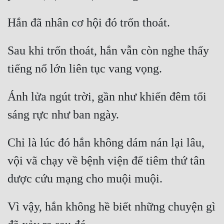
Đẹp
Đẹp Hiệp
Sau khi trốn thoát, hắn vẫn còn nghe thấy 
Tính Cách Nhân Vật :
Cơ Trí
Ánh lửa ngút trời, gần như khiến đêm tối 
Sát Phạt Quyết Đoán
Vô Sỉ
Chỉ là lúc đó hắn không dám nán lại lâu, 
Điềm Đạm
vội vã chạy về bệnh viện để tiêm thứ tân 
Vì vậy, hắn không hề biết những chuyện gì 