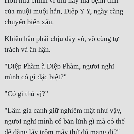
Hơn nữa chính vì thứ này mà bệnh tình 
Tu Chân
của muội muội hắn, Diệp Y Y, ngày càng 
Tu Tiên
Tội Phạm
Khiến hắn phải chịu dày vò, vô cùng tự 
Vô Địch
Võ Hiệp
"Diệp Phàm à Diệp Phàm, ngươi nghĩ 
Võng Du
Xuyên Không
Xuyên Nhanh
Xuyên Sách
"Lâm gia canh giữ nghiêm mật như vậy, 
Xuyên Thư
ngươi nghĩ mình có bản lĩnh gì mà có thể 
Điền Văn