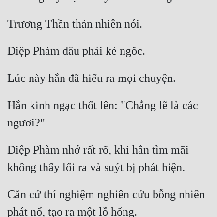
Đô Thị
Đông Phương
Đông Phương Huyền Huyễn
Đồng Nhân
Cẩu Đạo Trường Sinh
Hắn kinh ngạc thốt lên: "Chẳng lẽ là các 
Ngự Thú
Truyện Nam
Diệp Phàm nhớ rất rõ, khi hắn tìm mãi 
Truyện Nữ
Vô Địch Lưu
Căn cứ thí nghiệm nghiên cứu bỗng nhiên 
Xây Dựng Thế Lực
Đam Mỹ