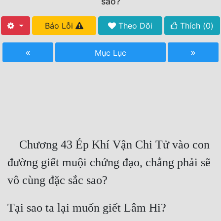
sao?
Free
Báo Lỗi
Theo Dõi
Thích (
0
)
Hậu Cung
Mục Lục
Truyện Convert
Truyện Dịch
Truyện Nhập Môn
Truyện ngắn
Xa Lộ Dịch
    Chương 43 Ép Khí Vận Chi Tử vào con 
đường giết muội chứng đạo, chẳng phải sẽ 
Cung Đấu
Cạnh Kỹ
Cổ Tiên Hiệp