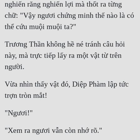
nghiến răng nghiến lợi mà thốt ra từng 
Mưu Mô
chữ: "Vậy ngươi chứng minh thế nào là có 
Mạt Thế
Mỹ Thực
Trương Thần không hề né tránh câu hỏi 
Ngôn Tình
này, mà trực tiếp lấy ra một vật từ trên 
Ngược
Nữ Cường
Vừa nhìn thấy vật đó, Diệp Phàm lập tức 
Nữ Phụ
Phong Thủy - Tâm Linh
Phương Tây
Phản Phái
Quan Trường