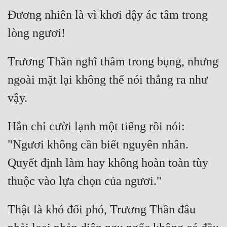
Cổ Đại
Đương nhiên là vì khơi dậy ác tâm trong 
Du Hí
Dã Sử
Trương Thần nghĩ thầm trong bụng, nhưng 
Dị Giới
ngoài mặt lại không thể nói thẳng ra như 
Dị Năng
Gia Đấu
Hắn chỉ cười lạnh một tiếng rồi nói: 
Góc Nhìn Nam
"Ngươi không cần biết nguyên nhân. 
Góc Nhìn Nữ
Quyết định làm hay không hoàn toàn tùy 
Huyền Huyễn
Huyền Nghi
Thật là khó đối phó, Trương Thần đâu 
Huyền Ảo