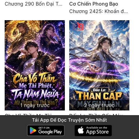
Chương 290 Bốn Đại Tông Môn Đơn Thuộc Tính Vô Cùng Thê Lương
Cơ Chiến Phong Bạo
Chương 2425: Khoản đầu tư của Tượng Chủ!! Nỗi nghi hoặc của Tô Bạch!
1 ngày trước
2 ngày trước
Cha Võ Thần Mẹ Tài
Đấu La: Thần Cấp Máy
Tải App Để Đọc Truyện Sớm Nhất
Phiệt, Ta Nằm Ngửa Mà
Gian Lận, Rời Núi Là Vô
Thắng Thì Thế Nào
Địch
Chương 920 Tiến vào!
Chương 450 Huấn luyện thực chiến, Long Linh Cơ đối chiến bốn người Cổ Nguyệt và Vũ Lân!