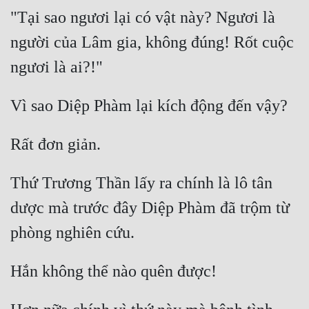
"Tại sao ngươi lại có vật này? Ngươi là 
Quân Sự
người của Lâm gia, không đúng! Rốt cuộc 
Sảng Văn
Sắc
Sủng
Thanh Xuân
Tiên Hiệp
Thứ Trương Thần lấy ra chính là lô tân 
Tiểu Thuyết
dược mà trước đây Diệp Phàm đã trộm từ 
Trinh Thám
Triều Đấu
Trùng Sinh
Trọng Sinh