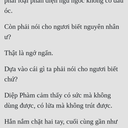
phải loại phản diện ngu ngốc không có đầu 
Hài Hước
Hệ Thống
Học Đường
Còn phải nói cho ngươi biết nguyên nhân 
Khoa Huyễn
Khoa Huyễn Không Gian
Kinh Dị
Dựa vào cái gì ta phải nói cho ngươi biết 
Kiếm Hiệp
Kỳ Huyễn
Kỳ Ảo
Diệp Phàm cảm thấy có sức mà không 
Linh Dị
Làm Giàu
Hắn nắm chặt hai tay, cuối cùng gần như 
Lịch Sử