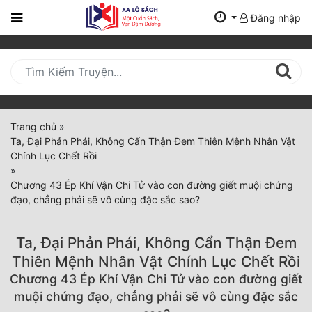
Đăng nhập
Trang
Chủ
Mới
Cập
Nhật
Trang chủ
»
(current)
Ta, Đại Phản Phái, Không Cẩn Thận Đem Thiên Mệnh Nhân Vật
BXH
Chính Lục Chết Rồi
»
Thể Loại
Chương 43 Ép Khí Vận Chi Tử vào con đường giết muội chứng
đạo, chẳng phải sẽ vô cùng đặc sắc sao?
Tất Cả
Ta, Đại Phản Phái, Không Cẩn Thận Đem
Truyện Mới Ra
Thiên Mệnh Nhân Vật Chính Lục Chết Rồi
Chương 43 Ép Khí Vận Chi Tử vào con đường giết
Hoàn Thành
muội chứng đạo, chẳng phải sẽ vô cùng đặc sắc