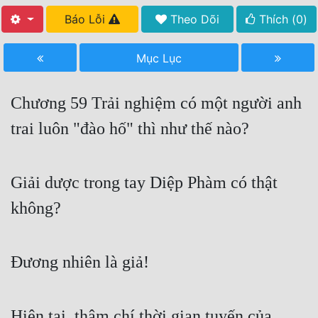
Báo Lỗi
Theo Dõi
Thích (
0
)
Free
Hậu Cung
Mục Lục
Truyện Convert
Chương 59 Trải nghiệm có một người anh
Truyện Dịch
trai luôn "đào hố" thì như thế nào?
Truyện Nhập Môn
Truyện ngắn
Giải dược trong tay Diệp Phàm có thật
Xa Lộ Dịch
không?
Cung Đấu
Đương nhiên là giả!
Cạnh Kỹ
Cổ Tiên Hiệp
Hiện tại, thậm chí thời gian tuyến của