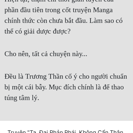
Cổ Đại
phần đầu tiên trong cốt truyện Manga
Du Hí
chính thức còn chưa bắt đầu. Làm sao có
Dã Sử
thể có giải dược được?
Dị Giới
Dị Năng
Cho nên, tất cả chuyện này...
Gia Đấu
Đều là Trương Thần cố ý cho người chuẩn
Góc Nhìn Nam
bị một cái bẫy. Mục đích chính là để thao
Góc Nhìn Nữ
túng tâm lý.
Huyền Huyễn
Huyền Nghi
Huyền Ảo
Truyện "Ta, Đại Phản Phái, Không Cẩn Thận