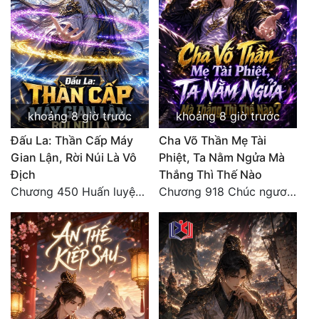
khoảng 8 giờ trước
khoảng 8 giờ trước
Đấu La: Thần Cấp Máy
Cha Võ Thần Mẹ Tài
Gian Lận, Rời Núi Là Vô
Phiệt, Ta Nằm Ngửa Mà
Địch
Thắng Thì Thế Nào
Chương 450 Huấn luyện thực chiến, Long Linh Cơ đối chiến bốn người Cổ Nguyệt và Vũ Lân!
Chương 918 Chúc ngươi may mắn! Ca môn cũng là sắt thép thẳng nam!