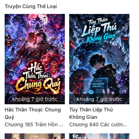
Truyện Cùng Thể Loại
Quân Sự
Sảng Văn
Sắc
Sủng
Thanh Xuân
Tiên Hiệp
Tiểu Thuyết
Trinh Thám
khoảng 7 giờ trước
khoảng 7 giờ trước
Triều Đấu
Hắc Thần Thoại: Chung
Tùy Thân Liệp Thú
Quỷ
Không Gian
Trùng Sinh
Chương 185 Trảm Hồn Đao Cơ Trương Ngưng Dao
Chương 840 Các cường giả Hằng Tinh cấp khác đâu?
Trọng Sinh