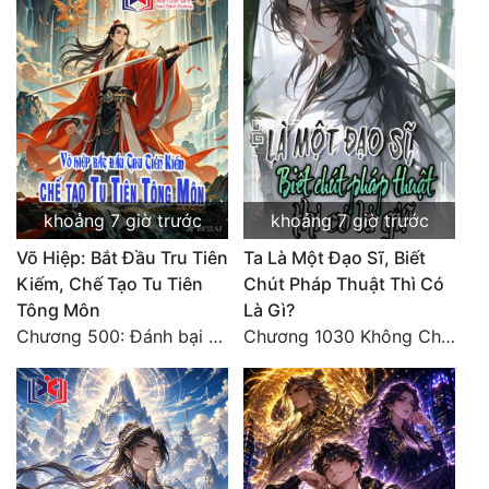
Đẹp
Đẹp Hiệp
Tính Cách Nhân Vật :
Cơ Trí
khoảng 7 giờ trước
khoảng 7 giờ trước
Sát Phạt Quyết Đoán
Võ Hiệp: Bắt Đầu Tru Tiên
Ta Là Một Đạo Sĩ, Biết
Vô Sỉ
Kiếm, Chế Tạo Tu Tiên
Chút Pháp Thuật Thì Có
Tông Môn
Là Gì?
Điềm Đạm
Chương 500: Đánh bại Quái Ngư, tiến nhập Hồng Thụ lâm
Chương 1030 Không Chi Hoàng Nguyên Đại Hư