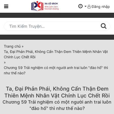
Đăng nhập
Trang
Chủ
Mới
Cập
Nhật
Trang chủ
»
(current)
Ta, Đại Phản Phái, Không Cẩn Thận Đem Thiên Mệnh Nhân Vật
BXH
Chính Lục Chết Rồi
»
Thể Loại
Chương 59 Trải nghiệm có một người anh trai luôn "đào hố" thì
như thế nào?
Tất Cả
Ta, Đại Phản Phái, Không Cẩn Thận Đem
Truyện Mới Ra
Thiên Mệnh Nhân Vật Chính Lục Chết Rồi
Chương 59 Trải nghiệm có một người anh trai luôn
Hoàn Thành
"đào hố" thì như thế nào?