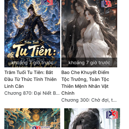
Đô Thị
Đông Phương
Đông Phương Huyền Huyễn
Đồng Nhân
Cẩu Đạo Trường Sinh
khoảng 7 giờ trước
khoảng 7 giờ trước
Ngự Thú
Trăm Tuổi Tu Tiên: Bắt
Bao Che Khuyết Điểm
Đầu Từ Thức Tỉnh Thiên
Tộc Trưởng, Toàn Tộc
Truyện Nam
Linh Căn
Thiên Mệnh Nhân Vật
Chương 870: Đại Niết Bàn Tiên Thuật!
Chính
Truyện Nữ
Chương 300: Chờ đợi, thời khắc truy sát đến gần.
Vô Địch Lưu
Xây Dựng Thế Lực
Đam Mỹ