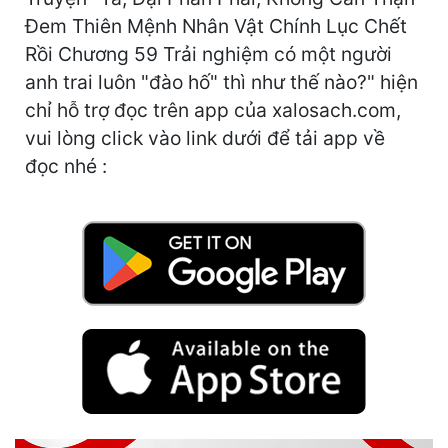
Hài Hước
Đem Thiên Mệnh Nhân Vật Chính Lục Chết
Hệ Thống
Rồi Chương 59 Trải nghiệm có một người
anh trai luôn "đào hố" thì như thế nào?" hiện
Học Đường
chỉ hỗ trợ đọc trên app của xalosach.com,
Khoa Huyễn
vui lòng click vào link dưới để tải app về
đọc nhé :
Khoa Huyễn Không Gian
Kinh Dị
Kiếm Hiệp
Kỳ Huyễn
Kỳ Ảo
Linh Dị
Làm Giàu
Lịch Sử