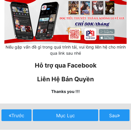
Mưu Mô
Mạt Thế
Mỹ Thực
Ngôn Tình
Nếu gặp vấn đề gì trong quá trình tải, vui lòng liên hệ cho mình
qua link sau nhé
Ngược
Hỗ trợ qua Facebook
Nữ Cường
Liên Hệ Bản Quyền
Nữ Phụ
Thanks you !!!
Phong Thủy - Tâm Linh
Phương Tây
Trước
Mục Lục
Sau
Phản Phái
Quan Trường