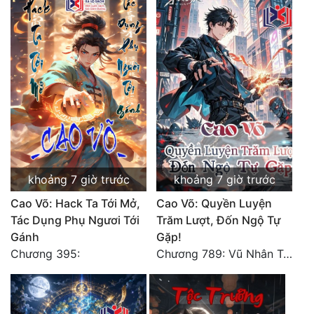
Tu Chân
Tu Tiên
Tội Phạm
Vô Địch
Võ Hiệp
Võng Du
khoảng 7 giờ trước
khoảng 7 giờ trước
Xuyên Không
Cao Võ: Hack Ta Tới Mở,
Cao Võ: Quyền Luyện
Xuyên Nhanh
Tác Dụng Phụ Ngươi Tới
Trăm Lượt, Đốn Ngộ Tự
Gánh
Gặp!
Xuyên Sách
Chương 395:
Chương 789: Vũ Nhân Tộc niềm vui ngoài ý muốn (2)
Xuyên Thư
Điền Văn