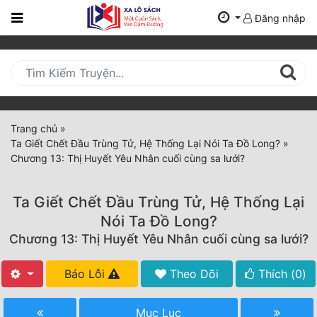
Đăng nhập
Trang
Chủ
Mới
Cập
Nhật
Trang chủ
»
(current)
Ta Giết Chết Đầu Trùng Tử, Hệ Thống Lại Nói Ta Đồ Long?
»
BXH
Chương 13: Thị Huyết Yêu Nhân cuối cùng sa lưới?
Thể Loại
Ta Giết Chết Đầu Trùng Tử, Hệ Thống Lại
Nói Ta Đồ Long?
Tất Cả
Chương 13: Thị Huyết Yêu Nhân cuối cùng sa lưới?
Truyện Mới Ra
Báo Lỗi
Theo Dõi
Thích (
0
)
Hoàn Thành
Mục Lục