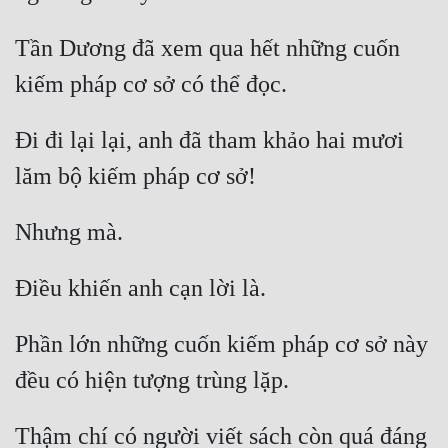
Đô Thị
Tần Dương đã xem qua hết những cuốn 
Đông Phương
Đông Phương Huyền Huyễn
Đồng Nhân
Đi đi lại lại, anh đã tham khảo hai mươi 
Cẩu Đạo Trường Sinh
Ngự Thú
Truyện Nam
Truyện Nữ
Phần lớn những cuốn kiếm pháp cơ sở này 
Vô Địch Lưu
Xây Dựng Thế Lực
Thậm chí có người viết sách còn quá đáng 
Đam Mỹ