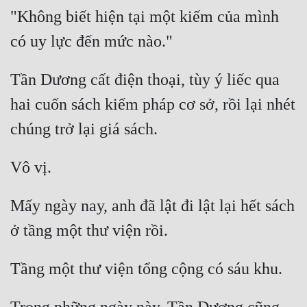
"Không biết hiện tại một kiếm của mình 
Quân Sự
Sảng Văn
Sắc
Tần Dương cất điện thoại, tùy ý liếc qua 
hai cuốn sách kiếm pháp cơ sở, rồi lại nhét 
Sủng
Thanh Xuân
Tiên Hiệp
Tiểu Thuyết
Mấy ngày nay, anh đã lật đi lật lại hết sách 
Trinh Thám
Triều Đấu
Trùng Sinh
Trọng Sinh