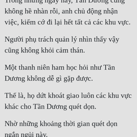
Trong những ngày này, Tần Dương cũng 
Tu Chân
không hề nhàn rỗi, anh chủ động nhận 
Tu Tiên
Tội Phạm
Người phụ trách quản lý nhìn thấy vậy 
Vô Địch
Võ Hiệp
Một thanh niên ham học hỏi như Tần 
Võng Du
Xuyên Không
Xuyên Nhanh
Thế là, họ dứt khoát giao luôn các khu vực 
Xuyên Sách
Xuyên Thư
Nhờ những khoảng thời gian quét dọn 
Điền Văn