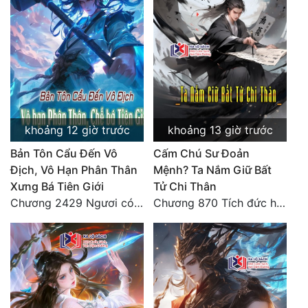
khoảng 12 giờ trước
khoảng 13 giờ trước
Bản Tôn Cẩu Đến Vô
Cấm Chú Sư Đoản
Địch, Vô Hạn Phân Thân
Mệnh? Ta Nắm Giữ Bất
Xưng Bá Tiên Giới
Tử Chi Thân
Chương 2429 Ngươi có tuệ nhãn? Ta có...
Chương 870 Tích đức hành thiện