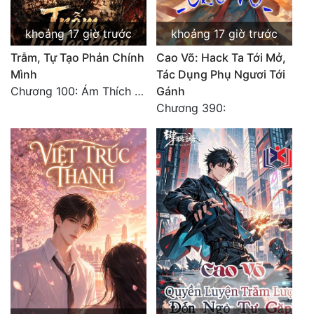
khoảng 17 giờ trước
khoảng 17 giờ trước
Trẫm, Tự Tạo Phản Chính
Cao Võ: Hack Ta Tới Mở,
Mình
Tác Dụng Phụ Ngươi Tới
Chương 100: Ám Thích Trên Vân Sơn
Gánh
Chương 390: