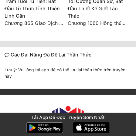
Trăm Tuổi Tu Tiên: Bắt
Tối Cường Quân Sư, Bắt
Đầu Từ Thức Tỉnh Thiên
Đầu Thiết Kế Giết Tào
Linh Căn
Tháo
Chương 865 Giao Dịch Chí Cao Tiên Thuật!
Chương 1060 Hồng thủy ngập trời, thời khắc tuyệt vọng (2/2)
Các Đại Năng Đã Để Lại Thần Thức
Lưu ý: Vui lòng tải app để có thể lưu lại thần thức trên truyện
này
Tải App Để Đọc Truyện Sớm Nhất