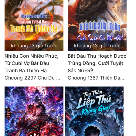
khoảng 13 giờ trước
khoảng 13 giờ trước
Nhiều Con Nhiều Phúc,
Bắt Đầu Thu Hoạch Được
Từ Cưới Vợ Bắt Đầu
Trùng Đồng, Cưới Tuyệt
Tranh Bá Thiên Hạ
Sắc Nữ Đế!
Chương 2297 Chu Du Du mang thai
Chương 1387 Thiên Đạo đắc ý