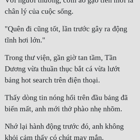
Với người thường, cơm áo gạo tiền mới là 
Hài Hước
Hệ Thống
Học Đường
"Quên đi cũng tốt, lần trước gây ra động 
Khoa Huyễn
Khoa Huyễn Không Gian
Trong thư viện, gần giờ tan tầm, Tần 
Kinh Dị
Dương vừa thuần thục bắt cá vừa lướt 
Kiếm Hiệp
Kỳ Huyễn
Thấy dòng tin nóng hổi trên đầu bảng đã 
Kỳ Ảo
Linh Dị
Nhớ lại hành động trước đó, anh không 
Làm Giàu
Lịch Sử