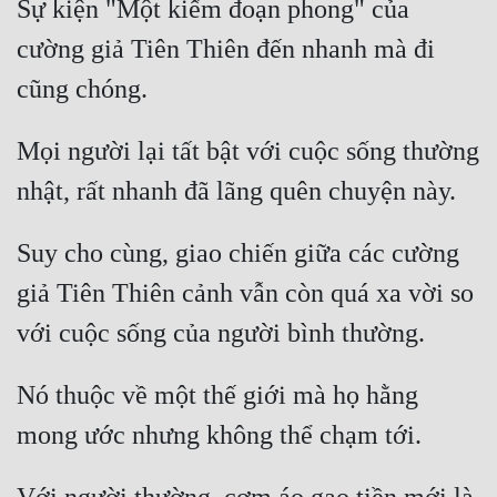
Sự kiện "Một kiếm đoạn phong" của 
Cổ Đại
cường giả Tiên Thiên đến nhanh mà đi 
Du Hí
Dã Sử
Mọi người lại tất bật với cuộc sống thường 
Dị Giới
Dị Năng
Gia Đấu
Suy cho cùng, giao chiến giữa các cường 
Góc Nhìn Nam
giả Tiên Thiên cảnh vẫn còn quá xa vời so 
Góc Nhìn Nữ
Huyền Huyễn
Nó thuộc về một thế giới mà họ hằng 
Huyền Nghi
Huyền Ảo