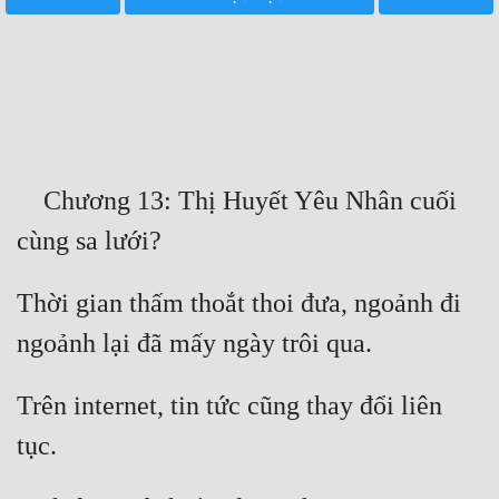
Free
Hậu Cung
Truyện Convert
Truyện Dịch
    Chương 13: Thị Huyết Yêu Nhân cuối 
Truyện Nhập Môn
Truyện ngắn
Thời gian thấm thoắt thoi đưa, ngoảnh đi 
Xa Lộ Dịch
Cung Đấu
Trên internet, tin tức cũng thay đổi liên 
Cạnh Kỹ
Cổ Tiên Hiệp