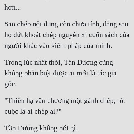
Đẹp
Sao chép nội dung còn chưa tính, đằng sau 
Đẹp Hiệp
họ dứt khoát chép nguyên xi cuốn sách của 
Tính Cách Nhân Vật :
Cơ Trí
Trong lúc nhất thời, Tần Dương cũng 
Sát Phạt Quyết Đoán
không phân biệt được ai mới là tác giả 
Vô Sỉ
Điềm Đạm
"Thiên hạ văn chương một gánh chép, rốt 