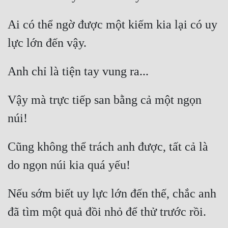
Mưu Mô
Ai có thể ngờ được một kiếm kia lại có uy 
Mạt Thế
Mỹ Thực
Ngôn Tình
Vậy mà trực tiếp san bằng cả một ngọn 
Ngược
Nữ Cường
Nữ Phụ
Cũng không thể trách anh được, tất cả là 
Phong Thủy - Tâm Linh
Phương Tây
Nếu sớm biết uy lực lớn đến thế, chắc anh 
Phản Phái
Quan Trường