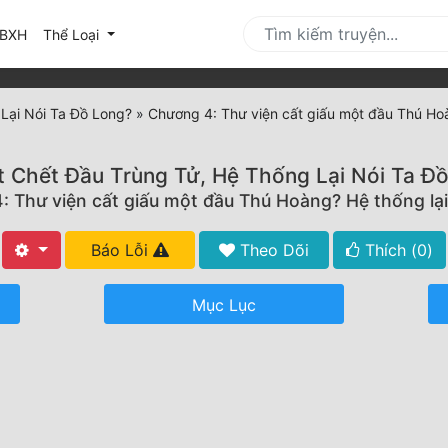
urrent)
BXH
Thể Loại
 Lại Nói Ta Đồ Long?
»
Chương 4: Thư viện cất giấu một đầu Thú Hoà
t Chết Đầu Trùng Tử, Hệ Thống Lại Nói Ta Đ
 Thư viện cất giấu một đầu Thú Hoàng? Hệ thống lại
Báo Lỗi
Theo Dõi
Thích (
0
)
Mục Lục