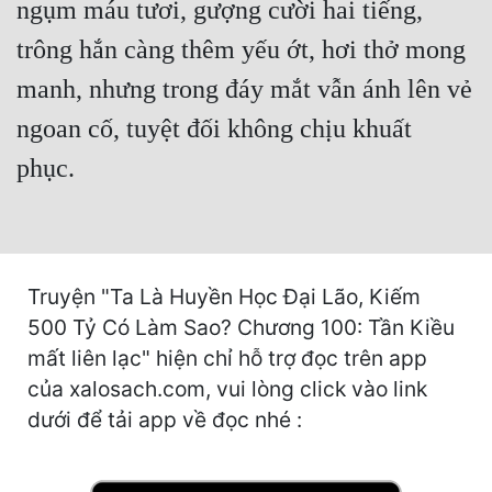
ngụm máu tươi, gượng cười hai tiếng,
Hài Hước
trông hắn càng thêm yếu ớt, hơi thở mong
Hệ Thống
manh, nhưng trong đáy mắt vẫn ánh lên vẻ
Học Đường
ngoan cố, tuyệt đối không chịu khuất
Khoa Huyễn
phục.
Khoa Huyễn Không Gian
Kinh Dị
Kiếm Hiệp
Truyện "Ta Là Huyền Học Đại Lão, Kiếm
Kỳ Huyễn
500 Tỷ Có Làm Sao? Chương 100: Tần Kiều
mất liên lạc" hiện chỉ hỗ trợ đọc trên app
Kỳ Ảo
của xalosach.com, vui lòng click vào link
Linh Dị
dưới để tải app về đọc nhé :
Làm Giàu
Lịch Sử