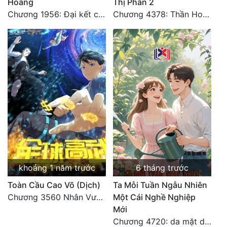
Hoàng
Thị Phần 2
Chương 1956: Đại kết cục
Chương 4378: Thần Hoàng Hạ Thiên (Đại kết cục) (03)
khoảng 1 năm trước
6 tháng trước
Toàn Cầu Cao Võ (Dịch)
Ta Mỗi Tuần Ngẫu Nhiên
Chương 3560 Nhân Vương trở về - END
Một Cái Nghề Nghiệp
Mới
Chương 4720: da mặt dày