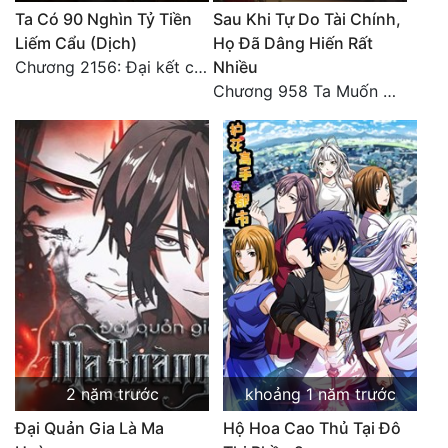
Ta Có 90 Nghìn Tỷ Tiền
Sau Khi Tự Do Tài Chính,
Đẹp
Liếm Cẩu (Dịch)
Họ Đã Dâng Hiến Rất
Chương 2156: Đại kết cục!!!
Nhiều
Đẹp Hiệp
Chương 958 Ta Muốn Cùng Các Cô Vĩnh Viễn Ở Bên Nhau (2) Hết
Tính Cách Nhân Vật :
Cơ Trí
Sát Phạt Quyết Đoán
Vô Sỉ
Điềm Đạm
2 năm trước
khoảng 1 năm trước
Đại Quản Gia Là Ma
Hộ Hoa Cao Thủ Tại Đô