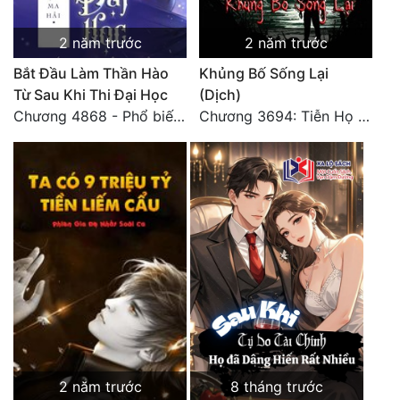
Đô Thị
2 năm trước
2 năm trước
Đông Phương
Bắt Đầu Làm Thần Hào
Khủng Bố Sống Lại
Đông Phương Huyền Huyễn
Từ Sau Khi Thi Đại Học
(Dịch)
Chương 4868 - Phổ biến Hạ Quốc tệ!
Chương 3694: Tiễn Họ Đoạn Đường Cuối - Hoàn
Đồng Nhân
Cẩu Đạo Trường Sinh
Ngự Thú
Truyện Nam
Truyện Nữ
Vô Địch Lưu
Xây Dựng Thế Lực
2 năm trước
8 tháng trước
Đam Mỹ