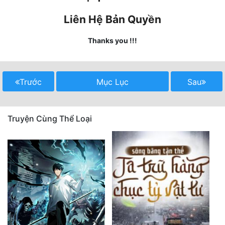
Quân Sự
Liên Hệ Bản Quyền
Sảng Văn
Thanks you !!!
Sắc
Sủng
Trước
Mục Lục
Sau
Thanh Xuân
Tiên Hiệp
Truyện Cùng Thể Loại
Tiểu Thuyết
Trinh Thám
Triều Đấu
Trùng Sinh
Trọng Sinh