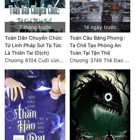
Tu Chân
Tu Tiên
7 tháng trước
14 ngày trước
Tội Phạm
Toàn Dân Chuyển Chức:
Toàn Cầu Băng Phong :
Vô Địch
Tử Linh Pháp Sư! Ta Tức
Ta Chế Tạo Phòng An
Là Thiên Tai (Dịch)
Toàn Tại Tận Thế
Võ Hiệp
Chương 6104 Cuối cùng (HẾT)
Chương 3749 Thế Đao xuất kích
Võng Du
Xuyên Không
Xuyên Nhanh
Xuyên Sách
Xuyên Thư
Điền Văn