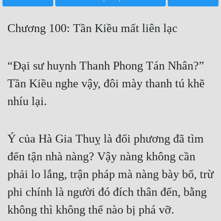
Free
Chương 100: Tần Kiều mất liên lạc
Hậu Cung
Truyện Convert
“Đại sư huynh Thanh Phong Tán Nhân?”
Truyện Dịch
Tần Kiều nghe vậy, đôi mày thanh tú khẽ
Truyện Nhập Môn
nhíu lại.
Truyện ngắn
Xa Lộ Dịch
Ý của Hà Gia Thuỵ là đối phương đã tìm
đến tận nhà nàng? Vậy nàng không cần
Cung Đấu
phải lo lắng, trận pháp mà nàng bày bố, trừ
Cạnh Kỹ
phi chính là người đó đích thân đến, bằng
không thì không thể nào bị phá vỡ.
Cổ Tiên Hiệp