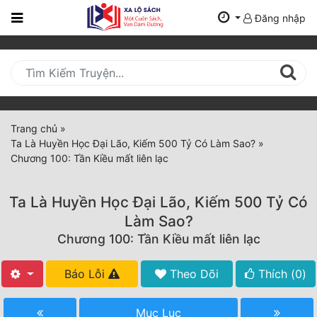
Đăng nhập
Trang
Chủ
Mới
Cập
Nhật
Trang chủ
»
(current)
Ta Là Huyền Học Đại Lão, Kiếm 500 Tỷ Có Làm Sao?
»
BXH
Chương 100: Tần Kiều mất liên lạc
Thể Loại
Ta Là Huyền Học Đại Lão, Kiếm 500 Tỷ Có
Làm Sao?
Tất Cả
Chương 100: Tần Kiều mất liên lạc
Truyện Mới Ra
Báo Lỗi
Theo Dõi
Thích (
0
)
Hoàn Thành
Mục Lục