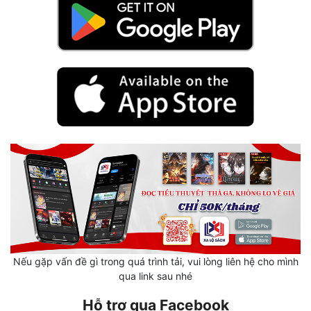
Mưu Mô
Mạt Thế
Mỹ Thực
Ngôn Tình
Ngược
Nữ Cường
Nữ Phụ
Phong Thủy - Tâm Linh
Phương Tây
Nếu gặp vấn đề gì trong quá trình tải, vui lòng liên hệ cho mình
qua link sau nhé
Phản Phái
Hỗ trợ qua Facebook
Quan Trường