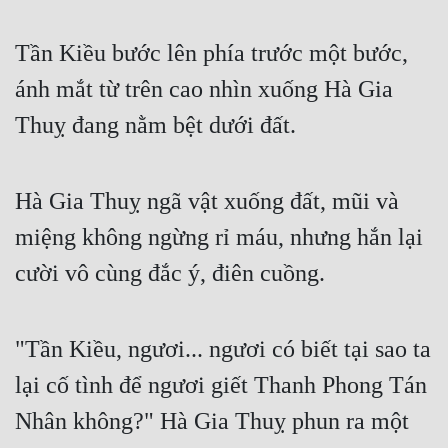
Cổ Đại
Tần Kiều bước lên phía trước một bước,
Du Hí
ánh mắt từ trên cao nhìn xuống Hà Gia
Dã Sử
Thuỵ đang nằm bệt dưới đất.
Dị Giới
Dị Năng
Hà Gia Thuỵ ngã vật xuống đất, mũi và
Gia Đấu
miệng không ngừng rỉ máu, nhưng hắn lại
Góc Nhìn Nam
cười vô cùng đắc ý, điên cuồng.
Góc Nhìn Nữ
Huyền Huyễn
"Tần Kiều, ngươi... ngươi có biết tại sao ta
Huyền Nghi
lại cố tình để ngươi giết Thanh Phong Tán
Huyền Ảo
Nhân không?" Hà Gia Thuỵ phun ra một