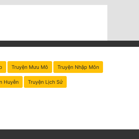
p
Truyện Mưu Mô
Truyện Nhập Môn
n Huyễn
Truyện Lịch Sử