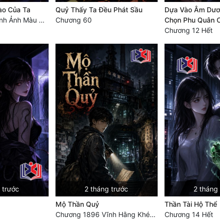
ào Của Ta
Quỷ Thấy Ta Đều Phát Sầu
Dựa Vào Âm Dươ
Chương 2075 Hình Ảnh Màu Xám
Chương 60
Chọn Phu Quân C
Chương 12 Hết
 trước
2 tháng trước
2 tháng
Mộ Thần Quỷ
Thần Tài Hộ Thể
Chương 1896 Vĩnh Hằng Khép Lại, Vạn Cổ Trường Ca [+ Hậu ký. HẾT]
Chương 14 Hết