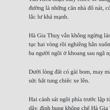
đường là những căn nhà đổ nát, c
lắc lư khá mạnh.
Hà Gia Thuỵ vẫn không ngừng lảm 
tục hai vòng rồi nghiêng hẳn xuố
ba người ngồi ở khoang sau ngã ng
Dưới lòng đất có gài bom, may mắ
sức hất tung chiếc xe lên.
Hai cảnh sát ngồi phía trước lập t
dậy, định bụng khống chế Hà Gia