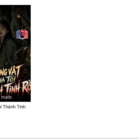
 trước
i Thành Tinh