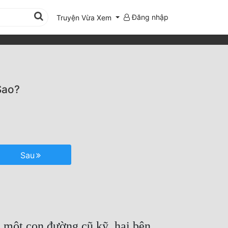
Đăng nhập
Truyện Vừa Xem
Sao?
Sau
 một con đường cũ kỹ, hai bên