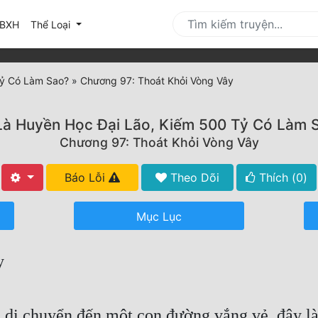
urrent)
BXH
Thể Loại
Tỷ Có Làm Sao?
»
Chương 97: Thoát Khỏi Vòng Vây
Là Huyền Học Đại Lão, Kiếm 500 Tỷ Có Làm 
Chương 97: Thoát Khỏi Vòng Vây
Báo Lỗi
Theo Dõi
Thích (
0
)
Mục Lục
y
 di chuyển đến một con đường vắng vẻ, đây là