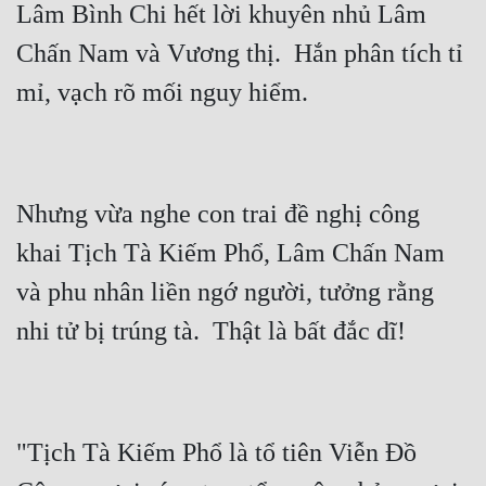
Lâm Bình Chi hết lời khuyên nhủ Lâm 
Cổ Đại
Chấn Nam và Vương thị.  Hắn phân tích tỉ 
Du Hí
Dã Sử
Dị Giới
Dị Năng
Nhưng vừa nghe con trai đề nghị công 
Gia Đấu
khai Tịch Tà Kiếm Phổ, Lâm Chấn Nam 
Góc Nhìn Nam
và phu nhân liền ngớ người, tưởng rằng 
Góc Nhìn Nữ
Huyền Huyễn
Huyền Nghi
"Tịch Tà Kiếm Phổ là tổ tiên Viễn Đồ 
Huyền Ảo