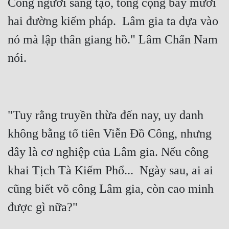
Công ngươi sáng tạo, tổng cộng bảy mươi 
Hài Hước
hai đường kiếm pháp.  Lâm gia ta dựa vào 
Hệ Thống
nó mà lập thân giang hồ." Lâm Chấn Nam 
Học Đường
Khoa Huyễn
Khoa Huyễn Không Gian
Kinh Dị
"Tuy rằng truyền thừa đến nay, uy danh 
Kiếm Hiệp
không bằng tổ tiên Viễn Đồ Công, nhưng 
Kỳ Huyễn
đây là cơ nghiệp của Lâm gia. Nếu công 
Kỳ Ảo
khai Tịch Tà Kiếm Phổ...  Ngày sau, ai ai 
cũng biết võ công Lâm gia, còn cao minh 
Linh Dị
Làm Giàu
Lịch Sử