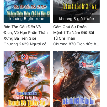
khoảng 5 giờ trước
khoảng 5 giờ trước
Bản Tôn Cẩu Đến Vô
Cấm Chú Sư Đoản
Địch, Vô Hạn Phân Thân
Mệnh? Ta Nắm Giữ Bất
Xưng Bá Tiên Giới
Tử Chi Thân
Chương 2429 Ngươi có tuệ nhãn? Ta có...
Chương 870 Tích đức hành thiện