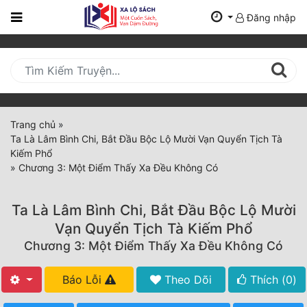
Đăng nhập
Trang
Chủ
Mới
Cập
Nhật
Trang chủ
»
(current)
Ta Là Lâm Bình Chi, Bắt Đầu Bộc Lộ Mười Vạn Quyển Tịch Tà
BXH
Kiếm Phổ
»
Chương 3: Một Điểm Thấy Xa Đều Không Có
Thể Loại
Ta Là Lâm Bình Chi, Bắt Đầu Bộc Lộ Mười
Tất Cả
Vạn Quyển Tịch Tà Kiếm Phổ
Chương 3: Một Điểm Thấy Xa Đều Không Có
Truyện Mới Ra
Hoàn Thành
Báo Lỗi
Theo Dõi
Thích (
0
)