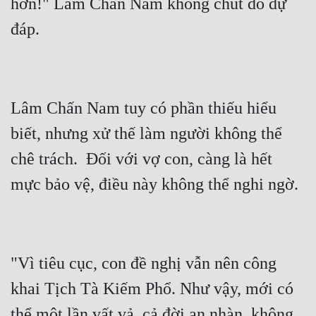
hơn!" Lâm Chấn Nam không chút do dự 
Đẹp
Đẹp Hiệp
Tính Cách Nhân Vật :
Lâm Chấn Nam tuy có phần thiếu hiểu 
Cơ Trí
biết, nhưng xử thế làm người không thể 
Sát Phạt Quyết Đoán
chê trách.  Đối với vợ con, càng là hết 
Vô Sỉ
Điềm Đạm
"Vì tiêu cục, con đề nghị vẫn nên công 
khai Tịch Tà Kiếm Phổ. Như vậy, mới có 
thể một lần vất vả, cả đời an nhàn, không 