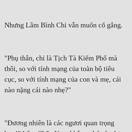
Đô Thị
Đông Phương
Đông Phương Huyền Huyễn
Đồng Nhân
"Phụ thân, chỉ là Tịch Tà Kiếm Phổ mà 
Cẩu Đạo Trường Sinh
thôi, so với tính mạng của toàn bộ tiêu 
Ngự Thú
cục, so với tính mạng của con và mẹ, cái 
Truyện Nam
Truyện Nữ
Vô Địch Lưu
Xây Dựng Thế Lực
"Đương nhiên là các ngươi quan trọng 
Đam Mỹ