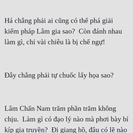
Mưu Mô
Há chẳng phải ai cũng có thể phá giải 
Mạt Thế
kiếm pháp Lâm gia sao?  Còn đánh nhau 
Mỹ Thực
Ngôn Tình
Ngược
Nữ Cường
Nữ Phụ
Phong Thủy - Tâm Linh
Phương Tây
Lâm Chấn Nam trăm phần trăm không 
chịu.  Làm gì có đạo lý nào mà phơi bày bí 
Phản Phái
kíp gia truyền?  Đi giang hồ, đâu có lẽ nào 
Quan Trường