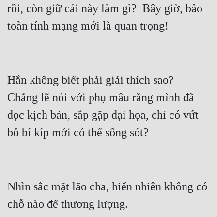
rồi, còn giữ cái này làm gì?  Bây giờ, bảo 
Tu Chân
Tu Tiên
Tội Phạm
Vô Địch
Hắn không biết phải giải thích sao?  
Võ Hiệp
Chẳng lẽ nói với phụ mẫu rằng mình đã 
Võng Du
đọc kịch bản, sắp gặp đại họa, chỉ có vứt 
Xuyên Không
Xuyên Nhanh
Xuyên Sách
Nhìn sắc mặt lão cha, hiển nhiên không có 
Xuyên Thư
Điền Văn