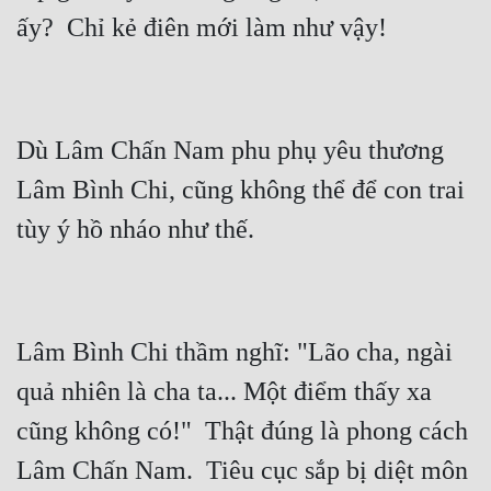
Quân Sự
Sảng Văn
Sắc
Dù Lâm Chấn Nam phu phụ yêu thương 
Sủng
Lâm Bình Chi, cũng không thể để con trai 
Thanh Xuân
Tiên Hiệp
Tiểu Thuyết
Trinh Thám
Lâm Bình Chi thầm nghĩ: "Lão cha, ngài 
Triều Đấu
quả nhiên là cha ta... Một điểm thấy xa 
cũng không có!"  Thật đúng là phong cách 
Trùng Sinh
Lâm Chấn Nam.  Tiêu cục sắp bị diệt môn 
Trọng Sinh