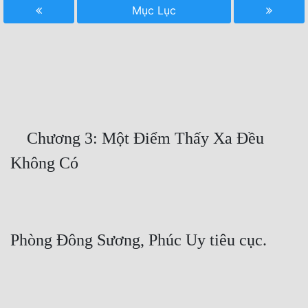
Mục Lục
Free
Hậu Cung
Truyện Convert
Truyện Dịch
Truyện Nhập Môn
    Chương 3: Một Điểm Thấy Xa Đều 
Truyện ngắn
Xa Lộ Dịch
Cung Đấu
Cạnh Kỹ
Cổ Tiên Hiệp