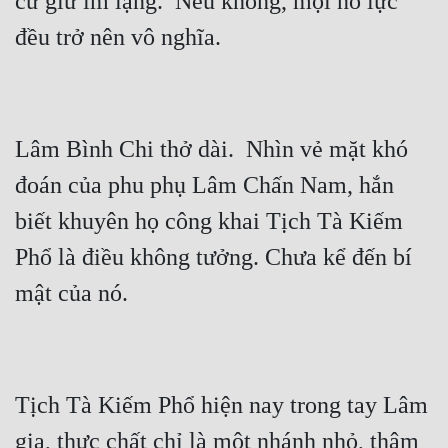
cứ giữ im lặng.  Nếu không, mọi nỗ lực 
Lâm Bình Chi thở dài.  Nhìn vẻ mặt khó 
đoán của phu phụ Lâm Chấn Nam, hắn 
biết khuyên họ công khai Tịch Tà Kiếm 
Phổ là điều không tưởng. Chưa kể đến bí 
Tịch Tà Kiếm Phổ hiện nay trong tay Lâm 
gia, thực chất chỉ là một nhánh nhỏ, thậm 