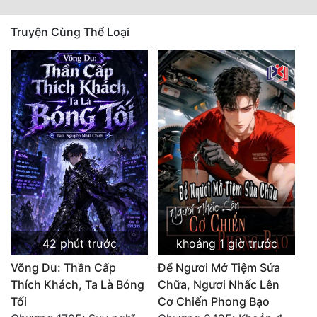
Mưu Mô
Truyện Cùng Thể Loại
Mạt Thế
Mỹ Thực
Ngôn Tình
Ngược
Nữ Cường
Nữ Phụ
Phong Thủy - Tâm Linh
42 phút trước
khoảng 1 giờ trước
Phương Tây
Võng Du: Thần Cấp
Để Ngươi Mở Tiệm Sửa
Phản Phái
Thích Khách, Ta Là Bóng
Chữa, Ngươi Nhấc Lên
Tối
Cơ Chiến Phong Bạo
Quan Trường