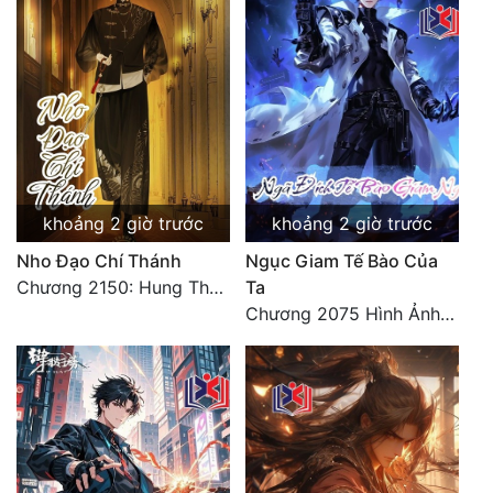
Đô Thị
Đông Phương
Đông Phương Huyền Huyễn
Đồng Nhân
khoảng 2 giờ trước
khoảng 2 giờ trước
Cẩu Đạo Trường Sinh
Nho Đạo Chí Thánh
Ngục Giam Tế Bào Của
Ngự Thú
Chương 2150: Hung Thụ Nhựa Cây
Ta
Chương 2075 Hình Ảnh Màu Xám
Truyện Nam
Truyện Nữ
Vô Địch Lưu
Xây Dựng Thế Lực
Đam Mỹ