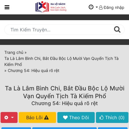
Đăng nhập
Trang
Chủ
Mới
Cập
Nhật
Trang chủ
»
(current)
Ta Là Lâm Bình Chi, Bắt Đầu Bộc Lộ Mười Vạn Quyển Tịch Tà
BXH
Kiếm Phổ
»
Chương 54: Hiệu quả rõ rệt
Thể Loại
Ta Là Lâm Bình Chi, Bắt Đầu Bộc Lộ Mười
Tất Cả
Vạn Quyển Tịch Tà Kiếm Phổ
Chương 54: Hiệu quả rõ rệt
Truyện Mới Ra
Hoàn Thành
Báo Lỗi
Theo Dõi
Thích (
0
)