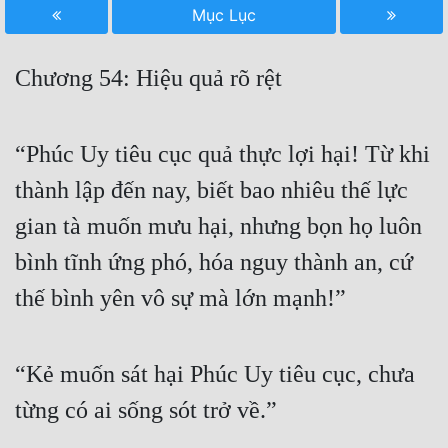
Mục Lục
Free
Hậu Cung
Chương 54: Hiệu quả rõ rệt
Truyện Convert
Truyện Dịch
“Phúc Uy tiêu cục quả thực lợi hại! Từ khi
thành lập đến nay, biết bao nhiêu thế lực
Truyện Nhập Môn
gian tà muốn mưu hại, nhưng bọn họ luôn
Truyện ngắn
bình tĩnh ứng phó, hóa nguy thành an, cứ
Xa Lộ Dịch
thế bình yên vô sự mà lớn mạnh!”
Cung Đấu
“Kẻ muốn sát hại Phúc Uy tiêu cục, chưa
Cạnh Kỹ
từng có ai sống sót trở về.”
Cổ Tiên Hiệp