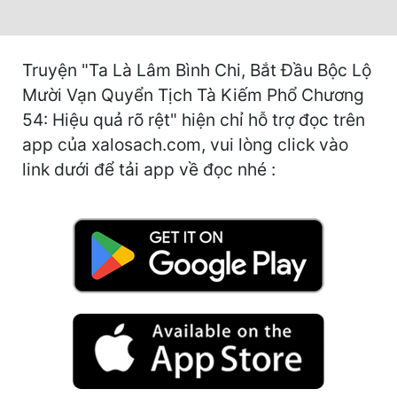
Cổ Đại
Du Hí
Truyện "Ta Là Lâm Bình Chi, Bắt Đầu Bộc Lộ
Dã Sử
Mười Vạn Quyển Tịch Tà Kiếm Phổ Chương
54: Hiệu quả rõ rệt" hiện chỉ hỗ trợ đọc trên
Dị Giới
app của xalosach.com, vui lòng click vào
Dị Năng
link dưới để tải app về đọc nhé :
Gia Đấu
Góc Nhìn Nam
Góc Nhìn Nữ
Huyền Huyễn
Huyền Nghi
Huyền Ảo