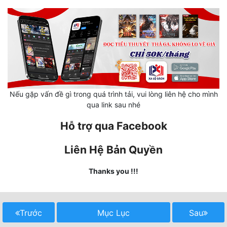
Hài Hước
Hệ Thống
Học Đường
Khoa Huyễn
Khoa Huyễn Không Gian
Nếu gặp vấn đề gì trong quá trình tải, vui lòng liên hệ cho mình
Kinh Dị
qua link sau nhé
Hỗ trợ qua Facebook
Kiếm Hiệp
Kỳ Huyễn
Liên Hệ Bản Quyền
Kỳ Ảo
Thanks you !!!
Linh Dị
Làm Giàu
Trước
Mục Lục
Sau
Lịch Sử