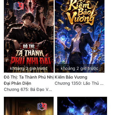
Tu Chân
Tu Tiên
Tội Phạm
Vô Địch
Võ Hiệp
Võng Du
Xuyên Không
khoảng 2 giờ trước
khoảng 2 giờ trước
Đô Thị: Ta Thành Phú Nhị
Kiếm Bảo Vương
Xuyên Nhanh
Đại Phản Diện
Chương 1350: Lão Thủ (4/5)
Xuyên Sách
Chương 675: Bá Đạo Vương Gia
Xuyên Thư
Điền Văn