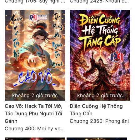
Chương 1705: Suy nghĩ sinh tồn của Vô Danh Tuyết!
Chương 2425: Khoản đầu tư của Tượng Chủ!! Nỗi nghi hoặc của Tô Bạch!
Quân Sự
Sảng Văn
Sắc
Sủng
Thanh Xuân
Tiên Hiệp
Tiểu Thuyết
khoảng 2 giờ trước
khoảng 2 giờ trước
Trinh Thám
Cao Võ: Hack Ta Tới Mở,
Điên Cuồng Hệ Thống
Triều Đấu
Tác Dụng Phụ Ngươi Tới
Tăng Cấp
Gánh
Chương 2350: Phong ấn!
Trùng Sinh
Chương 400: Mọi hy vọng đặt trên Tô Mặc!
Trọng Sinh