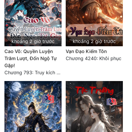
Đẹp
Đẹp Hiệp
Tính Cách Nhân Vật :
khoảng 2 giờ trước
khoảng 2 giờ trước
Cao Võ: Quyền Luyện
Vạn Đạo Kiếm Tôn
Cơ Trí
Trăm Lượt, Đốn Ngộ Tự
Chương 4240: Khôi phục
Sát Phạt Quyết Đoán
Gặp!
Chương 793: Truy kích (2)
Vô Sỉ
Điềm Đạm