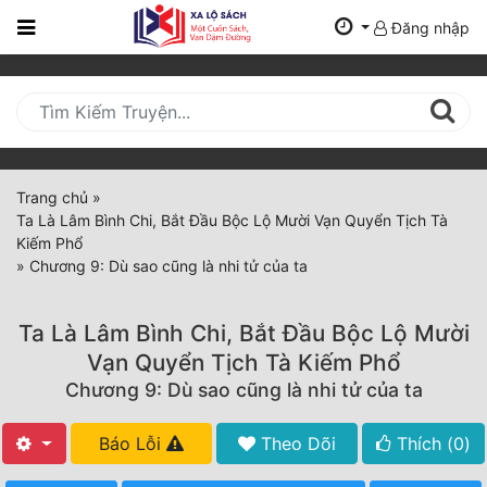
Đăng nhập
Trang
Chủ
Mới
Cập
Nhật
Trang chủ
»
(current)
Ta Là Lâm Bình Chi, Bắt Đầu Bộc Lộ Mười Vạn Quyển Tịch Tà
BXH
Kiếm Phổ
»
Chương 9: Dù sao cũng là nhi tử của ta
Thể Loại
Ta Là Lâm Bình Chi, Bắt Đầu Bộc Lộ Mười
Tất Cả
Vạn Quyển Tịch Tà Kiếm Phổ
Chương 9: Dù sao cũng là nhi tử của ta
Truyện Mới Ra
Hoàn Thành
Báo Lỗi
Theo Dõi
Thích (
0
)