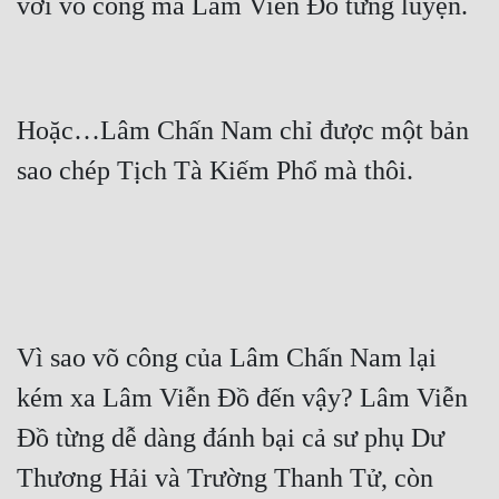
Đô Thị
Đông Phương
Đông Phương Huyền Huyễn
Hoặc…Lâm Chấn Nam chỉ được một bản 
Đồng Nhân
Cẩu Đạo Trường Sinh
Ngự Thú
Truyện Nam
Vì sao võ công của Lâm Chấn Nam lại 
Truyện Nữ
kém xa Lâm Viễn Đồ đến vậy? Lâm Viễn 
Vô Địch Lưu
Đồ từng dễ dàng đánh bại cả sư phụ Dư 
Xây Dựng Thế Lực
Thương Hải và Trường Thanh Tử, còn 
Đam Mỹ