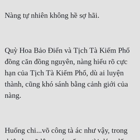
Cổ Đại
Du Hí
Dã Sử
Dị Giới
Quỳ Hoa Bảo Điển và Tịch Tà Kiếm Phổ 
Dị Năng
đồng căn đồng nguyên, nàng hiểu rõ cực 
Gia Đấu
hạn của Tịch Tà Kiếm Phổ, dù ai luyện 
Góc Nhìn Nam
thành, cũng khó sánh bằng cảnh giới của 
Góc Nhìn Nữ
Huyền Huyễn
Huyền Nghi
Huống chi...võ công tà ác như vậy, trong 
Huyền Ảo