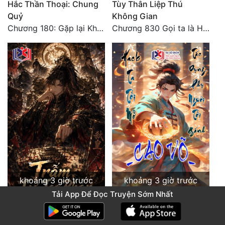
Hắc Thần Thoại: Chung
Tùy Thân Liệp Thú
Quỷ
Không Gian
Chương 180: Gặp lại Khiên Nguyên Phượng
Chương 830 Gọi ta là Hòa Sa
khoảng 3 giờ trước
khoảng 3 giờ trước
Tải App Để Đọc Truyện Sớm Nhất
Trẫm, Tự Tạo Phản Chính
Cao Võ: Hack Ta Tới Mở,
Mình
Tác Dụng Phụ Ngươi Tới
Chương 100: Ám Thích Trên Vân Sơn
Gánh