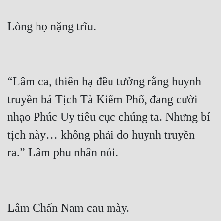
Quân Sự
Sảng Văn
Sắc
Sủng
“Lâm ca, thiên hạ đều tưởng rằng huynh 
Thanh Xuân
truyền bá Tịch Tà Kiếm Phổ, đang cười 
Tiên Hiệp
nhạo Phúc Uy tiêu cục chúng ta. Nhưng bí 
tịch này… không phải do huynh truyền 
Tiểu Thuyết
Trinh Thám
Triều Đấu
Trùng Sinh
Trọng Sinh