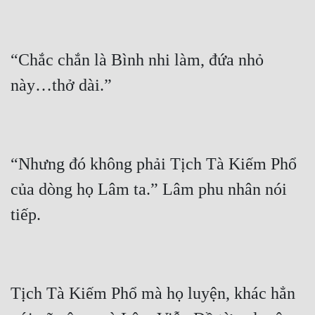
Tu Chân
Tu Tiên
“Chắc chắn là Bình nhi làm, đứa nhỏ 
Tội Phạm
Vô Địch
Võ Hiệp
Võng Du
“Nhưng đó không phải Tịch Tà Kiếm Phổ 
Xuyên Không
của dòng họ Lâm ta.” Lâm phu nhân nói 
Xuyên Nhanh
Xuyên Sách
Xuyên Thư
Tịch Tà Kiếm Phổ mà họ luyện, khác hẳn 
Điền Văn