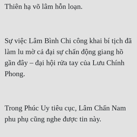
Mưu Mô
Mạt Thế
Mỹ Thực
Sự việc Lâm Bình Chi công khai bí tịch đã 
Ngôn Tình
làm lu mờ cả đại sự chấn động giang hồ 
Ngược
gần đây – đại hội rửa tay của Lưu Chính 
Nữ Cường
Nữ Phụ
Phong Thủy - Tâm Linh
Trong Phúc Uy tiêu cục, Lâm Chấn Nam 
Phương Tây
Phản Phái
Quan Trường