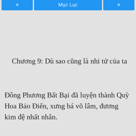
Mục Lục
Free
Hậu Cung
Truyện Convert
Truyện Dịch
Truyện Nhập Môn
Truyện ngắn
Xa Lộ Dịch
Đông Phương Bất Bại đã luyện thành Quỳ 
Cung Đấu
Hoa Bảo Điển, xưng bá võ lâm, đương 
Cạnh Kỹ
Cổ Tiên Hiệp