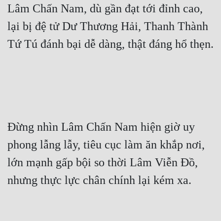
Lâm Chấn Nam, dù gần đạt tới đỉnh cao, 
Đẹp
lại bị đệ tử Dư Thương Hải, Thanh Thành 
Đẹp Hiệp
Tính Cách Nhân Vật :
Cơ Trí
Sát Phạt Quyết Đoán
Đừng nhìn Lâm Chấn Nam hiện giờ uy 
Vô Sỉ
phong lẫng lẫy, tiêu cục làm ăn khắp nơi, 
Điềm Đạm
lớn mạnh gấp bội so thời Lâm Viễn Đồ, 