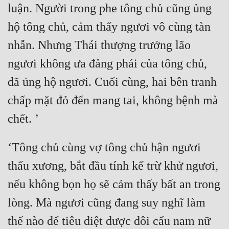
luận. Người trong phe tông chủ cũng ủng 
Đô Thị
hộ tông chủ, cảm thấy ngươi vô cùng tàn 
Đông Phương
nhẫn. Nhưng Thái thượng trưởng lão 
Đông Phương Huyền Huyễn
ngươi không ưa đảng phái của tông chủ, 
Đồng Nhân
đã ủng hộ ngươi. Cuối cùng, hai bên tranh 
chấp mặt đỏ đến mang tai, không bệnh mà 
Cẩu Đạo Trường Sinh
Ngự Thú
‘Tông chủ cùng vợ tông chủ hận ngươi 
Truyện Nam
thấu xương, bắt đầu tính kế trừ khử ngươi, 
Truyện Nữ
nếu không bọn họ sẽ cảm thấy bất an trong 
Vô Địch Lưu
lòng. Mà ngươi cũng đang suy nghĩ làm 
Xây Dựng Thế Lực
thế nào để tiêu diệt được đôi cẩu nam nữ 
Đam Mỹ