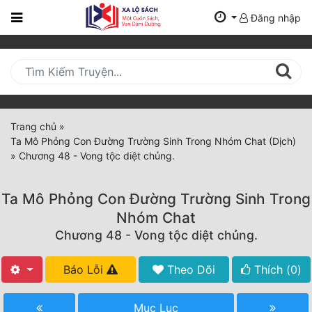
Đăng nhập
Trang
Chủ
Mới
Cập
Nhật
Trang chủ
»
(current)
Ta Mô Phỏng Con Đường Trường Sinh Trong Nhóm Chat (Dịch)
BXH
»
Chương 48 - Vong tộc diệt chủng.
Thể Loại
Ta Mô Phỏng Con Đường Trường Sinh Trong
Nhóm Chat
Tất Cả
Chương 48 - Vong tộc diệt chủng.
Truyện Mới Ra
Báo Lỗi
Theo Dõi
Thích (
0
)
Hoàn Thành
Mục Lục