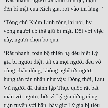
‘Rất nhanh, ngươi đã bình tĩnh lại, nghĩ 
Mưu Mô
Mạt Thế
‘Tông chủ Kiếm Linh tông lại nói, hy 
Mỹ Thực
vọng ngươi có thể giữ bí mật. Đối với việc 
Ngôn Tình
Ngược
‘Rất nhanh, toàn bộ thiên hạ đều biết Lý 
Nữ Cường
gia bị ngươi diệt, tất cả mọi người đều vô 
Nữ Phụ
cùng chấn động, không nghĩ tới ngươi 
Phong Thủy - Tâm Linh
hung tàn tàn nhẫn như vậy. Đồng thời, Lưu 
Phương Tây
Vũ người đã thành lập Thục quốc rất bất 
mãn với ngươi, bởi vì Lý gia đứng cùng 
Phản Phái
trận tuyến với hắn, bây giờ Lý gia bị tiêu 
Quan Trường