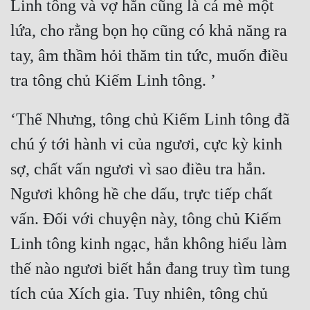
Linh tông và vợ hắn cũng là cá mè một 
Cổ Đại
lứa, cho rằng bọn họ cũng có khả năng ra 
Du Hí
tay, âm thầm hỏi thăm tin tức, muốn điều 
Dã Sử
Dị Giới
‘Thế Nhưng, tông chủ Kiếm Linh tông đã 
Dị Năng
chú ý tới hành vi của ngươi, cực kỳ kinh 
Gia Đấu
sợ, chất vấn ngươi vì sao điều tra hắn. 
Góc Nhìn Nam
Ngươi không hề che dấu, trực tiếp chất 
Góc Nhìn Nữ
vấn. Đối với chuyện này, tông chủ Kiếm 
Huyền Huyễn
Linh tông kinh ngạc, hắn không hiểu làm 
Huyền Nghi
thế nào ngươi biết hắn đang truy tìm tung 
Huyền Ảo
tích của Xích gia. Tuy nhiên, tông chủ 