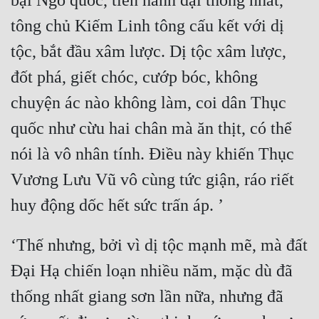
bại Ngô quốc, tiến hành đại thống nhất, 
tông chủ Kiếm Linh tông cấu kết với dị 
tộc, bắt đầu xâm lược. Dị tộc xâm lược, 
đốt phá, giết chóc, cướp bóc, không 
chuyện ác nào không làm, coi dân Thục 
quốc như cừu hai chân mà ăn thịt, có thể 
nói là vô nhân tính. Điều này khiến Thục 
Vương Lưu Vũ vô cùng tức giận, ráo riết 
‘Thế nhưng, bởi vì dị tộc mạnh mẽ, mà đất 
Đại Hạ chiến loạn nhiều năm, mặc dù đã 
thống nhất giang sơn lần nữa, nhưng đã 