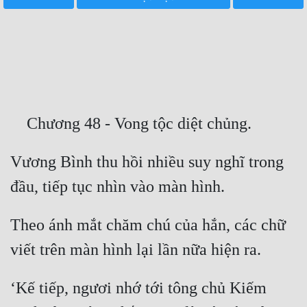
Free
Hậu Cung
Truyện Convert
Truyện Dịch
Truyện Nhập Môn
Truyện ngắn
Vương Bình thu hồi nhiều suy nghĩ trong 
Xa Lộ Dịch
Theo ánh mắt chăm chú của hắn, các chữ 
Cung Đấu
Cạnh Kỹ
‘Kế tiếp, ngươi nhớ tới tông chủ Kiếm 
Cổ Tiên Hiệp