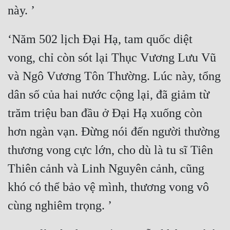
Đẹp
‘Năm 502 lịch Đại Hạ, tam quốc diệt 
Đẹp Hiệp
vong, chỉ còn sót lại Thục Vương Lưu Vũ 
Tính Cách Nhân Vật :
và Ngô Vương Tôn Thường. Lúc này, tổng 
Cơ Trí
dân số của hai nước cộng lại, đã giảm từ 
Sát Phạt Quyết Đoán
trăm triệu ban đầu ở Đại Hạ xuống còn 
hơn ngàn vạn. Đừng nói đến người thường 
Vô Sỉ
thương vong cực lớn, cho dù là tu sĩ Tiên 
Điềm Đạm
Thiên cảnh và Linh Nguyên cảnh, cũng 
khó có thể bảo vệ mình, thương vong vô 