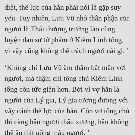
diệt, thế lực của hắn phải nói là gặp suy 
Quân Sự
yếu. Tuy nhiên, Lưu Vũ nhớ thân phận của 
Sảng Văn
ngươi là Thái thượng trưởng lão cùng 
Sắc
luyện đan sư tứ phẩm ở Kiếm Linh tông, 
Sủng
Thanh Xuân
‘Không chỉ Lưu Vũ âm thầm bất mãn với 
Tiên Hiệp
ngươi, mà thậm chí tông chủ Kiếm Linh 
Tiểu Thuyết
tông còn tức giận hơn. Bởi vì vợ hắn là 
Trinh Thám
người của Lý gia, Lý gia tương đương với 
Triều Đấu
vây cánh thế lực của hắn. Còn vợ tông chủ 
Trùng Sinh
thì càng hận ngươi thấu xương, hận không 
Trọng Sinh