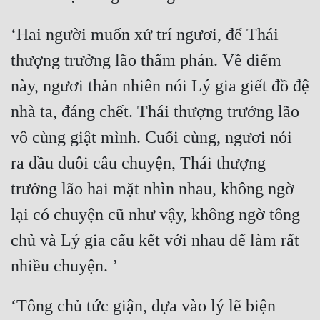
Tu Chân
‘Hai người muốn xử trí ngươi, để Thái 
Tu Tiên
thượng trưởng lão thẩm phán. Về điểm 
Tội Phạm
này, ngươi thản nhiên nói Lý gia giết đồ đệ 
Vô Địch
nhà ta, đáng chết. Thái thượng trưởng lão 
Võ Hiệp
vô cùng giật mình. Cuối cùng, ngươi nói 
Võng Du
ra đầu đuôi câu chuyện, Thái thượng 
trưởng lão hai mặt nhìn nhau, không ngờ 
Xuyên Không
lại có chuyện cũ như vậy, không ngờ tông 
Xuyên Nhanh
chủ và Lý gia cấu kết với nhau để làm rất 
Xuyên Sách
Xuyên Thư
Điền Văn
‘Tông chủ tức giận, dựa vào lý lẽ biện 