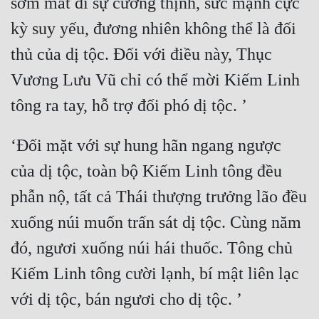
sớm mất đi sự cường thịnh, sức mạnh cực 
kỳ suy yếu, đương nhiên không thể là đối 
thủ của dị tộc. Đối với điều này, Thục 
Vương Lưu Vũ chỉ có thể mời Kiếm Linh 
‘Đối mặt với sự hung hãn ngang ngược 
của dị tộc, toàn bộ Kiếm Linh tông đều 
phẫn nộ, tất cả Thái thượng trưởng lão đều 
xuống núi muốn trấn sát dị tộc. Cùng năm 
đó, ngươi xuống núi hái thuốc. Tông chủ 
Kiếm Linh tông cười lạnh, bí mật liên lạc 