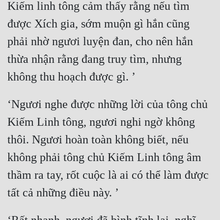
Hài Hước
Kiếm linh tông cảm thấy rằng nếu tìm 
được Xích gia, sớm muộn gì hắn cũng 
Hệ Thống
phải nhờ ngươi luyện đan, cho nên hắn 
Học Đường
thừa nhận rằng đang truy tìm, nhưng 
Khoa Huyễn
Khoa Huyễn Không Gian
Kinh Dị
‘Ngươi nghe được những lời của tông chủ 
Kiếm Linh tông, ngươi nghi ngờ không 
Kiếm Hiệp
thôi. Ngươi hoàn toàn không biết, nếu 
Kỳ Huyễn
không phải tông chủ Kiếm Linh tông âm 
Kỳ Ảo
thầm ra tay, rốt cuộc là ai có thể làm được 
Linh Dị
Làm Giàu
Lịch Sử