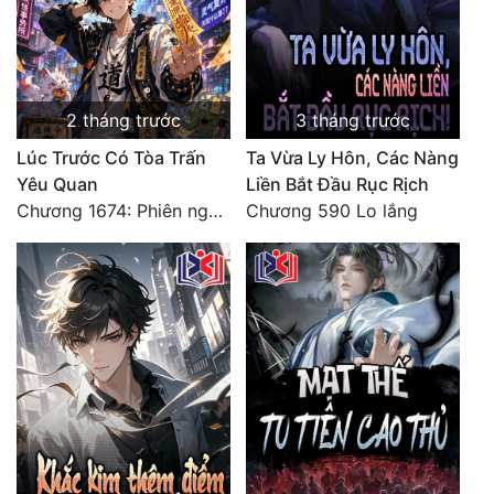
Đẹp
Đẹp Hiệp
2 tháng trước
3 tháng trước
Tính Cách Nhân Vật :
Lúc Trước Có Tòa Trấn
Ta Vừa Ly Hôn, Các Nàng
Yêu Quan
Liền Bắt Đầu Rục Rịch
Cơ Trí
Chương 1674: Phiên ngoại số mệnh, luân hồi
Chương 590 Lo lắng
Sát Phạt Quyết Đoán
Vô Sỉ
Điềm Đạm