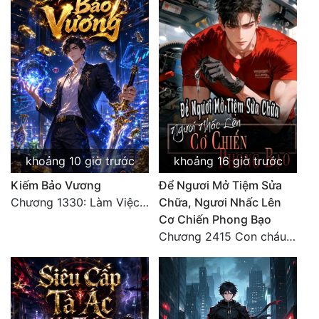
Quân Sự
Sảng Văn
Sắc
Sủng
Thanh Xuân
khoảng 10 giờ trước
khoảng 16 giờ trước
Tiên Hiệp
Kiếm Bảo Vương
Để Ngươi Mở Tiệm Sửa
Tiểu Thuyết
Chương 1330: Làm Việc Rồi (4/5)
Chữa, Ngươi Nhấc Lên
Cơ Chiến Phong Bạo
Trinh Thám
Chương 2415 Con cháu bất hiếu!! Mời cùng lên đường!!
Triều Đấu
Trùng Sinh
Trọng Sinh