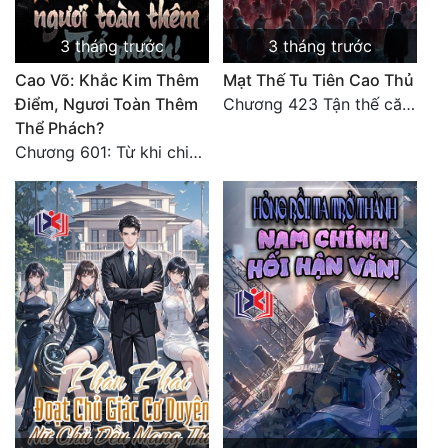
3 tháng trước
3 tháng trước
Cao Võ: Khắc Kim Thêm
Mạt Thế Tu Tiên Cao Thủ
Điểm, Ngươi Toàn Thêm
Chương 423 Tận thế căn nguyên cùng phi thăng (Đại kết cục)
Thể Phách?
Chương 601: Từ khi chia tay đến nay, mọi việc vẫn ổn chứ!