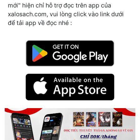
Hài Hước
mới" hiện chỉ hỗ trợ đọc trên app của
xalosach.com, vui lòng click vào link dưới
Hệ Thống
để tải app về đọc nhé :
Học Đường
Khoa Huyễn
Khoa Huyễn Không Gian
Kinh Dị
Kiếm Hiệp
Kỳ Huyễn
Kỳ Ảo
Linh Dị
Làm Giàu
Lịch Sử