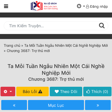
Đăng nhập
Trang
Chủ
Mới
Cập
Nhật
Trang chủ
»
Ta Mỗi Tuần Ngẫu Nhiên Một Cái Nghề Nghiệp Mới
(current)
»
Chương 3687: Trợ thủ mới
BXH
Thể Loại
Ta Mỗi Tuần Ngẫu Nhiên Một Cái Nghề
Nghiệp Mới
Chương 3687: Trợ thủ mới
Tất Cả
Truyện Mới Ra
Báo Lỗi
Theo Dõi
Thích (
0
)
Hoàn Thành
Mục Lục