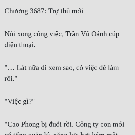
Free
Chương 3687: Trợ thủ mới
Hậu Cung
Nói xong công việc, Trần Vũ Oánh cúp
Truyện Convert
điện thoại.
Truyện Dịch
Truyện Nhập Môn
"… Lát nữa đi xem sao, có việc để làm
Truyện ngắn
rồi."
Xa Lộ Dịch
"Việc gì?"
Cung Đấu
Cạnh Kỹ
"Cao Phong bị đuổi rồi. Công ty con mới
Cổ Tiên Hiệp