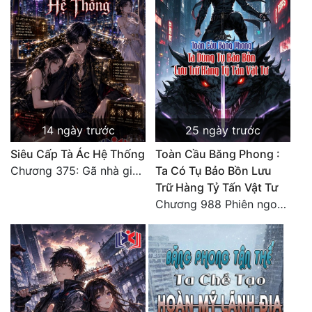
Tu Chân
Tu Tiên
Tội Phạm
Vô Địch
Võ Hiệp
14 ngày trước
25 ngày trước
Siêu Cấp Tà Ác Hệ Thống
Toàn Cầu Băng Phong :
Võng Du
Chương 375: Gã nhà giàu láo xược
Ta Có Tụ Bảo Bồn Lưu
Xuyên Không
Trữ Hàng Tỷ Tấn Vật Tư
Chương 988 Phiên ngoại Ma vương
Xuyên Nhanh
Xuyên Sách
Xuyên Thư
Điền Văn