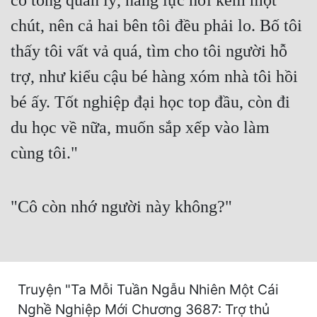
có tổng quản lý, năng lực hơi kém một
Cổ Đại
chút, nên cả hai bên tôi đều phải lo. Bố tôi
Du Hí
thấy tôi vất vả quá, tìm cho tôi người hỗ
Dã Sử
trợ, như kiểu cậu bé hàng xóm nhà tôi hồi
Dị Giới
bé ấy. Tốt nghiệp đại học top đầu, còn đi
Dị Năng
du học về nữa, muốn sắp xếp vào làm
cùng tôi."
Gia Đấu
Góc Nhìn Nam
"Cô còn nhớ người này không?"
Góc Nhìn Nữ
Huyền Huyễn
Huyền Nghi
Truyện "Ta Mỗi Tuần Ngẫu Nhiên Một Cái
Huyền Ảo
Nghề Nghiệp Mới Chương 3687: Trợ thủ