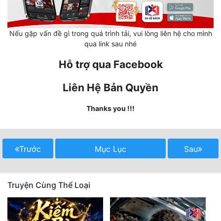
Mưu Mô
Nếu gặp vấn đề gì trong quá trình tải, vui lòng liên hệ cho mình
Mạt Thế
qua link sau nhé
Mỹ Thực
Hỗ trợ qua Facebook
Ngôn Tình
Liên Hệ Bản Quyền
Ngược
Thanks you !!!
Nữ Cường
Nữ Phụ
Trước
Mục Lục
Sau
Phong Thủy - Tâm Linh
Phương Tây
Truyện Cùng Thể Loại
Phản Phái
Quan Trường