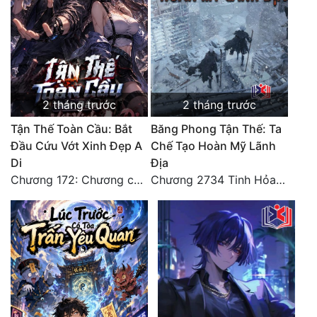
Đô Thị
Đông Phương
Đông Phương Huyền Huyễn
Đồng Nhân
2 tháng trước
2 tháng trước
Tận Thế Toàn Cầu: Bắt
Băng Phong Tận Thế: Ta
Đầu Cứu Vớt Xinh Đẹp A
Chế Tạo Hoàn Mỹ Lãnh
Cẩu Đạo Trường Sinh
Di
Địa
Ngự Thú
Chương 172: Chương cuối cùng, dọn dẹp Nữ Vương
Chương 2734 Tinh Hỏa (Đại kết cục) (2)
Truyện Nam
Truyện Nữ
Vô Địch Lưu
Xây Dựng Thế Lực
Đam Mỹ