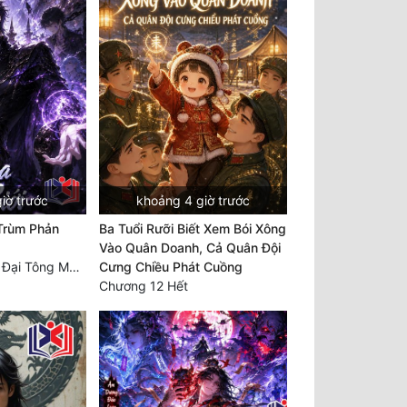
iờ trước
khoảng 4 giờ trước
 Trùm Phản
Ba Tuổi Rưỡi Biết Xem Bói Xông
Vào Quân Doanh, Cả Quân Đội
Chương 290 Bốn Đại Tông Môn Đơn Thuộc Tính Vô Cùng Thê Lương
Cưng Chiều Phát Cuồng
Chương 12 Hết