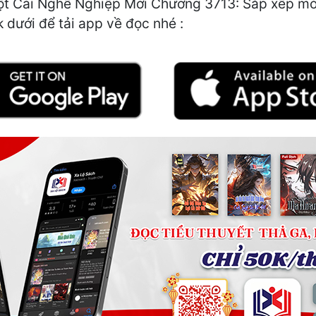
t Cái Nghề Nghiệp Mới Chương 3713: Sắp xếp mới"
k dưới để tải app về đọc nhé :