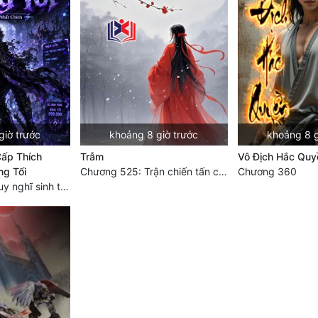
giờ trước
khoảng 8 giờ trước
khoảng 8 g
Cấp Thích
Trẫm
Vô Địch Hắc Quy
ng Tối
Chương 525: Trận chiến tấn công phòng thủ Macao (2)
Chương 360
Chương 1705: Suy nghĩ sinh tồn của Vô Danh Tuyết!