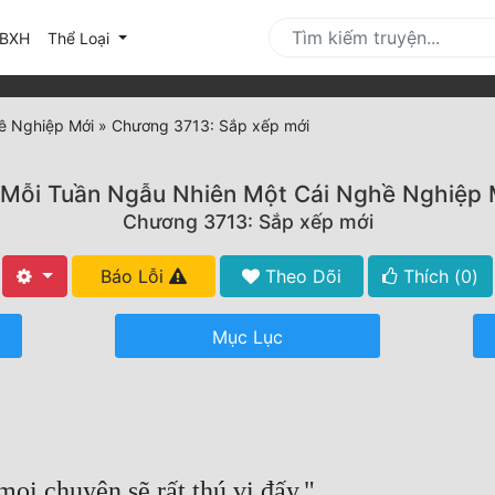
urrent)
BXH
Thể Loại
ề Nghiệp Mới
»
Chương 3713: Sắp xếp mới
 Mỗi Tuần Ngẫu Nhiên Một Cái Nghề Nghiệp 
Chương 3713: Sắp xếp mới
Báo Lỗi
Theo Dõi
Thích (
0
)
Mục Lục
 mọi chuyện sẽ rất thú vị đấy."