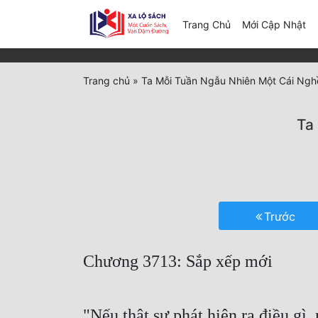
(c
Trang Chủ
Mới Cập Nhật
Trang chủ
»
Ta Mỗi Tuần Ngẫu Nhiên Một Cái Ngh
Ta
Trước
Chương 3713: Sắp xếp mới
"Nếu thật sự phát hiện ra điều gì,