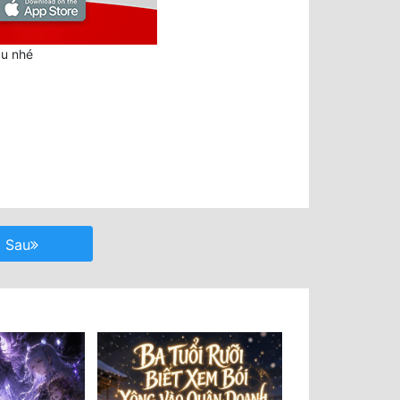
au nhé
Sau