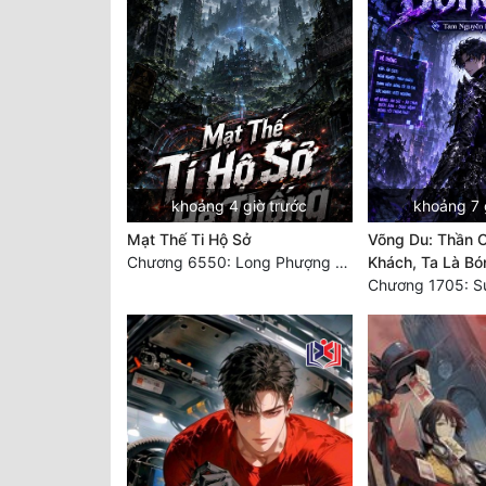
khoảng 4 giờ trước
khoảng 7 
Mạt Thế Ti Hộ Sở
Võng Du: Thần 
Chương 6550: Long Phượng Thần Trận
Khách, Ta Là Bó