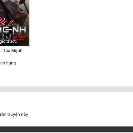
giờ trước
2: Túc Mệnh
nh hung
trên truyện này