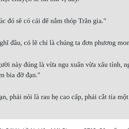
úc đó sẽ có cái để nắm thóp Trần gia."
hĩ đâu, có lẽ chỉ là chúng ta đơn phương mo
ời này đúng là vừa ngu xuẩn vừa xấu tính, ngư
m bia đỡ đạn."
n, phải nói là rau hẹ cao cấp, phải cắt tỉa mộ