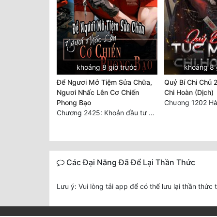
khoảng 8 giờ trước
khoảng 8 
Để Ngươi Mở Tiệm Sửa Chữa,
Quỷ Bí Chi Chủ 
Ngươi Nhấc Lên Cơ Chiến
Chi Hoàn (Dịch)
Phong Bạo
Chương 1202 Hà
Chương 2425: Khoản đầu tư của Tượng Chủ!! Nỗi nghi hoặc của Tô Bạch!
Các Đại Năng Đã Để Lại Thần Thức
Lưu ý: Vui lòng tải app để có thể lưu lại thần thức 