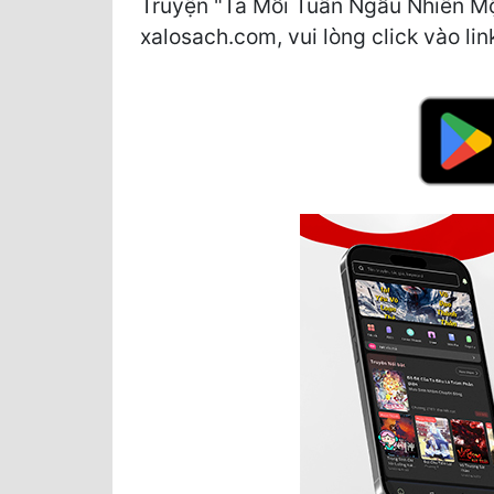
Truyện "Ta Mỗi Tuần Ngẫu Nhiên Mộ
xalosach.com, vui lòng click vào lin