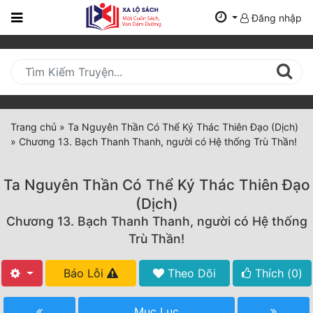
Đăng nhập
Trang
Chủ
Mới
Cập
Nhật
Trang chủ
»
Ta Nguyên Thần Có Thể Ký Thác Thiên Đạo (Dịch)
(current)
»
Chương 13. Bạch Thanh Thanh, người có Hệ thống Trù Thần!
BXH
Thể Loại
Ta Nguyên Thần Có Thể Ký Thác Thiên Đạo
(Dịch)
Chương 13. Bạch Thanh Thanh, người có Hệ thống
Tất Cả
Trù Thần!
Truyện Mới Ra
Báo Lỗi
Theo Dõi
Thích (
0
)
Hoàn Thành
Mục Lục