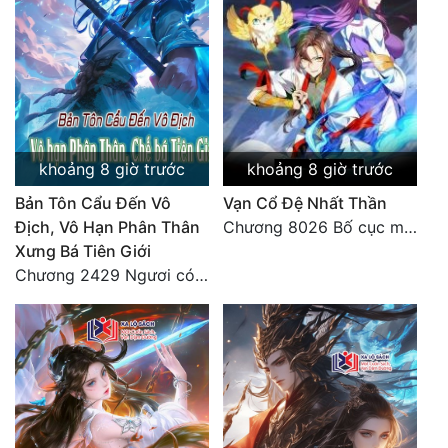
khoảng 8 giờ trước
khoảng 8 giờ trước
Bản Tôn Cẩu Đến Vô
Vạn Cổ Đệ Nhất Thần
Địch, Vô Hạn Phân Thân
Chương 8026 Bố cục mới
Xưng Bá Tiên Giới
Chương 2429 Ngươi có tuệ nhãn? Ta có...