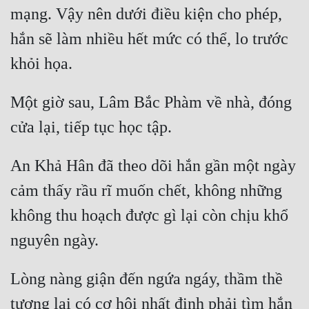
mạng. Vậy nên dưới điều kiện cho phép, 
Quân Sự
hắn sẽ làm nhiều hết mức có thể, lo trước 
Sảng Văn
Sắc
Một giờ sau, Lâm Bắc Phàm về nhà, đóng 
Sủng
Thanh Xuân
Tiên Hiệp
An Khả Hân đã theo dõi hắn gần một ngày 
Tiểu Thuyết
cảm thấy rầu rĩ muốn chết, không những 
không thu hoạch được gì lại còn chịu khổ 
Trinh Thám
Triều Đấu
Trùng Sinh
Lòng nàng giận đến ngứa ngáy, thầm thề 
Trọng Sinh
tương lai có cơ hội nhất định phải tìm hắn 