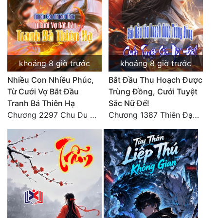
khoảng 8 giờ trước
khoảng 8 giờ trước
Nhiều Con Nhiều Phúc,
Bắt Đầu Thu Hoạch Được
Từ Cưới Vợ Bắt Đầu
Trùng Đồng, Cưới Tuyệt
Tranh Bá Thiên Hạ
Sắc Nữ Đế!
Chương 2297 Chu Du Du mang thai
Chương 1387 Thiên Đạo đắc ý