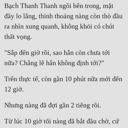
Đô Thị
Bạch Thanh Thanh ngồi bên trong, mặt 
đầy lo lắng, thỉnh thoảng nàng còn thò đầu 
Đông Phương
ra nhìn xung quanh, không khỏi có chút 
Đông Phương Huyền Huyễn
Đồng Nhân
"Sắp đến giờ rồi, sao hắn còn chưa tới 
Cẩu Đạo Trường Sinh
Ngự Thú
Trên thực tế, còn gần 10 phút nữa mới đến 
Truyện Nam
Truyện Nữ
Vô Địch Lưu
Xây Dựng Thế Lực
Từ lúc 10 giờ tối nàng đã bắt đầu chờ, cứ 
Đam Mỹ