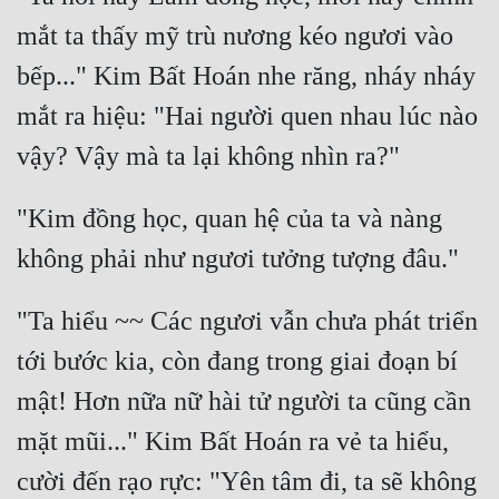
Cổ Đại
mắt ta thấy mỹ trù nương kéo ngươi vào 
Du Hí
bếp..." Kim Bất Hoán nhe răng, nháy nháy 
Dã Sử
mắt ra hiệu: "Hai người quen nhau lúc nào 
Dị Giới
Dị Năng
"Kim đồng học, quan hệ của ta và nàng 
Gia Đấu
Góc Nhìn Nam
"Ta hiểu ~~ Các ngươi vẫn chưa phát triển 
Góc Nhìn Nữ
tới bước kia, còn đang trong giai đoạn bí 
Huyền Huyễn
mật! Hơn nữa nữ hài tử người ta cũng cần 
Huyền Nghi
mặt mũi..." Kim Bất Hoán ra vẻ ta hiểu, 
Huyền Ảo
cười đến rạo rực: "Yên tâm đi, ta sẽ không 