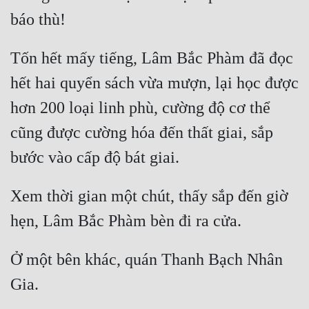
Tu Chân
Tu Tiên
Tốn hết mấy tiếng, Lâm Bắc Phàm đã đọc 
Tội Phạm
hết hai quyển sách vừa mượn, lại học được 
Vô Địch
hơn 200 loại linh phù, cường độ cơ thể 
Võ Hiệp
cũng được cường hóa đến thất giai, sắp 
Võng Du
Xuyên Không
Xem thời gian một chút, thấy sắp đến giờ 
Xuyên Nhanh
Xuyên Sách
Ở một bên khác, quán Thanh Bạch Nhân 
Xuyên Thư
Điền Văn