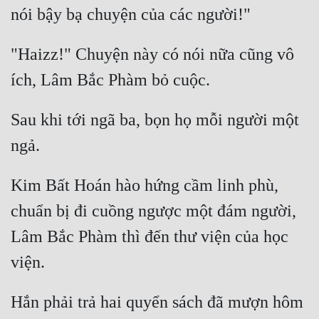
Hài Hước
Hệ Thống
"Haizz!" Chuyện này có nói nữa cũng vô 
Học Đường
Khoa Huyễn
Sau khi tới ngã ba, bọn họ mỗi người một 
Khoa Huyễn Không Gian
Kinh Dị
Kiếm Hiệp
Kim Bất Hoán hào hứng cầm linh phù, 
Kỳ Huyễn
chuẩn bị đi cuồng ngược một đám người, 
Kỳ Ảo
Lâm Bắc Phàm thì đến thư viện của học 
Linh Dị
Làm Giàu
Hắn phải trả hai quyển sách đã mượn hôm 
Lịch Sử