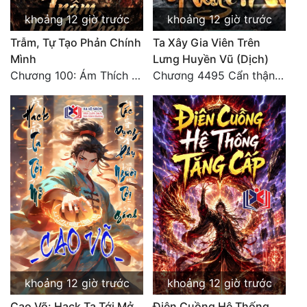
khoảng 12 giờ trước
khoảng 12 giờ trước
Trẫm, Tự Tạo Phản Chính
Ta Xây Gia Viên Trên
Mình
Lưng Huyền Vũ (Dịch)
Chương 100: Ám Thích Trên Vân Sơn
Chương 4495 Cẩn thận một chút vẫn là tốt.
khoảng 12 giờ trước
khoảng 12 giờ trước
Cao Võ: Hack Ta Tới Mở,
Điên Cuồng Hệ Thống