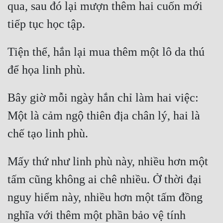
qua, sau đó lại mượn thêm hai cuốn mới 
Mưu Mô
Mạt Thế
Tiện thể, hắn lại mua thêm một lô da thú 
Mỹ Thực
Ngôn Tình
Bây giờ mỗi ngày hắn chỉ làm hai việc: 
Ngược
Một là cảm ngộ thiên địa chân lý, hai là 
Nữ Cường
Nữ Phụ
Phong Thủy - Tâm Linh
Mấy thứ như linh phù này, nhiều hơn một 
tấm cũng không ai chê nhiều. Ở thời đại 
Phương Tây
nguy hiểm này, nhiều hơn một tấm đồng 
Phản Phái
nghĩa với thêm một phần bảo vệ tính 
Quan Trường