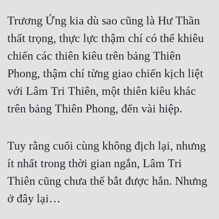
Cổ Đại
Trương Ứng kia dù sao cũng là Hư Thần
Du Hí
thất trọng, thực lực thậm chí có thể khiêu
Dã Sử
chiến các thiên kiêu trên bảng Thiên
Dị Giới
Phong, thậm chí từng giao chiến kịch liệt
Dị Năng
với Lâm Tri Thiên, một thiên kiêu khác
Gia Đấu
trên bảng Thiên Phong, đến vài hiệp.
Góc Nhìn Nam
Tuy rằng cuối cùng không địch lại, nhưng
Góc Nhìn Nữ
ít nhất trong thời gian ngắn, Lâm Tri
Huyền Huyễn
Thiên cũng chưa thể bắt được hắn. Nhưng
Huyền Nghi
ở đây lại…
Huyền Ảo