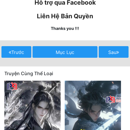
Hỗ trợ qua Facebook
Quân Sự
Liên Hệ Bản Quyền
Sảng Văn
Thanks you !!!
Sắc
Sủng
Trước
Mục Lục
Sau
Thanh Xuân
Tiên Hiệp
Truyện Cùng Thể Loại
Tiểu Thuyết
Trinh Thám
Triều Đấu
Trùng Sinh
Trọng Sinh