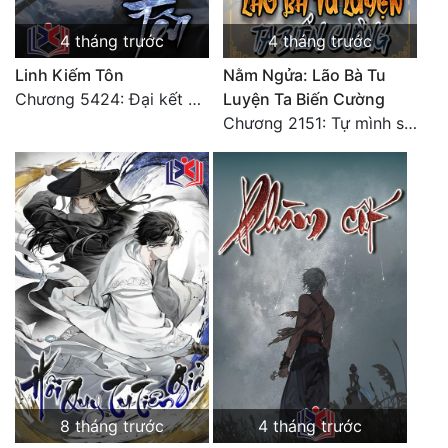
Đô Thị
4 tháng trước
4 tháng trước
Đông Phương
Linh Kiếm Tôn
Nằm Ngửa: Lão Bà Tu
Đông Phương Huyền Huyễn
Chương 5424: Đại kết cục (Hạ)
Luyện Ta Biến Cường
Chương 2151: Tự mình sụp đổ, nhận biết hủy diệt
Đồng Nhân
Cẩu Đạo Trường Sinh
Ngự Thú
Truyện Nam
Truyện Nữ
Vô Địch Lưu
Xây Dựng Thế Lực
8 tháng trước
4 tháng trước
Đam Mỹ