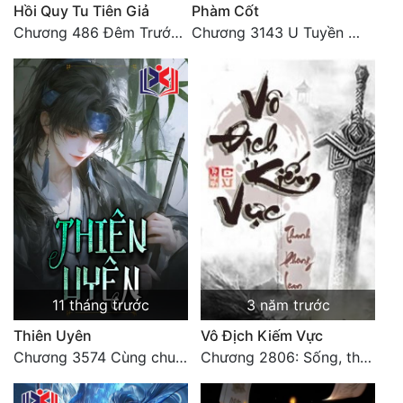
Hồi Quy Tu Tiên Giả
Phàm Cốt
Chương 486 Đêm Trước Ngày Tận Thế (3)
Chương 3143 U Tuyền Điện, U Minh dị tượng bách quỷ dạ hành
Đẹp
Đẹp Hiệp
Tính Cách Nhân Vật :
Cơ Trí
Sát Phạt Quyết Đoán
Vô Sỉ
Điềm Đạm
11 tháng trước
3 năm trước
Thiên Uyên
Vô Địch Kiếm Vực
Chương 3574 Cùng chung tay, thành công (2/2)
Chương 2806: Sống, thật tốt! (Đại kết cục)