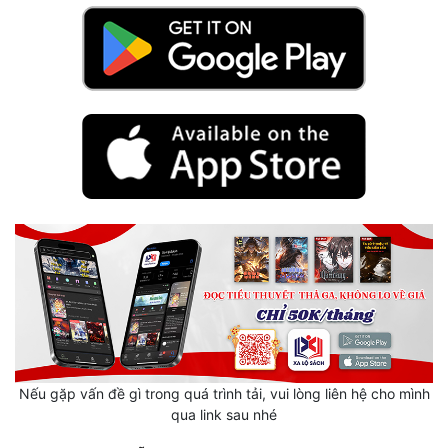
Mưu Mô
Mạt Thế
Mỹ Thực
Ngôn Tình
Ngược
Nữ Cường
Nữ Phụ
Phong Thủy - Tâm Linh
Phương Tây
Nếu gặp vấn đề gì trong quá trình tải, vui lòng liên hệ cho mình
Phản Phái
qua link sau nhé
Quan Trường