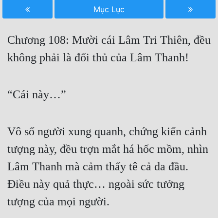
Mục Lục
Free
Hậu Cung
Chương 108: Mười cái Lâm Tri Thiên, đều
Truyện Convert
không phải là đối thủ của Lâm Thanh!
Truyện Dịch
Truyện Nhập Môn
“Cái này…”
Truyện ngắn
Vô số người xung quanh, chứng kiến cảnh
Xa Lộ Dịch
tượng này, đều trợn mắt há hốc mồm, nhìn
Lâm Thanh mà cảm thấy tê cả da đầu.
Cung Đấu
Điều này quả thực… ngoài sức tưởng
Cạnh Kỹ
tượng của mọi người.
Cổ Tiên Hiệp