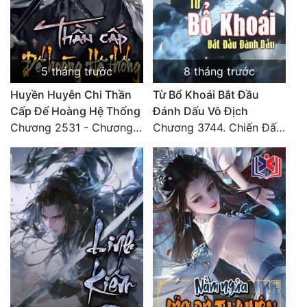
Tu Chân
Tu Tiên
Tội Phạm
5 tháng trước
8 tháng trước
Huyền Huyễn Chi Thần
Từ Bổ Khoái Bắt Đầu
Vô Địch
Cấp Đế Hoàng Hệ Thống
Đánh Dấu Vô Địch
Võ Hiệp
Chương 2531 - Chương cuối
Chương 3744. Chiến Đấu nghiền ép, Cực Thiên Chỉ Chủ (Đại Kết Cục)
Võng Du
Xuyên Không
Xuyên Nhanh
Xuyên Sách
Xuyên Thư
Điền Văn