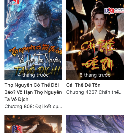
4 tháng trước
6 tháng trước
Thọ Nguyên Có Thể Đổi
Cái Thế Đế Tôn
Bảo? Vô Hạn Thọ Nguyên
Chương 4267 Chấn thế thiên quan (đại kết cục)
Ta Vô Địch
Chương 808: Đại kết cục! ! ! ! ! !