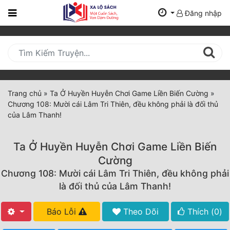
Đăng nhập
Trang
Chủ
Mới
Cập
Nhật
Trang chủ
»
Ta Ở Huyền Huyễn Chơi Game Liền Biến Cường
»
(current)
Chương 108: Mười cái Lâm Tri Thiên, đều không phải là đối thủ
BXH
của Lâm Thanh!
Thể Loại
Ta Ở Huyền Huyễn Chơi Game Liền Biến
Cường
Tất Cả
Chương 108: Mười cái Lâm Tri Thiên, đều không phải
là đối thủ của Lâm Thanh!
Truyện Mới Ra
Hoàn Thành
Báo Lỗi
Theo Dõi
Thích (
0
)