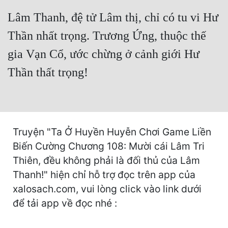
Hài Hước
Lâm Thanh, đệ tử Lâm thị, chỉ có tu vi Hư
Hệ Thống
Thần nhất trọng. Trương Ứng, thuộc thế
Học Đường
gia Vạn Cổ, ước chừng ở cảnh giới Hư
Khoa Huyễn
Thần thất trọng!
Khoa Huyễn Không Gian
Kinh Dị
Kiếm Hiệp
Truyện "Ta Ở Huyền Huyễn Chơi Game Liền
Biến Cường Chương 108: Mười cái Lâm Tri
Kỳ Huyễn
Thiên, đều không phải là đối thủ của Lâm
Kỳ Ảo
Thanh!" hiện chỉ hỗ trợ đọc trên app của
Linh Dị
xalosach.com, vui lòng click vào link dưới
để tải app về đọc nhé :
Làm Giàu
Lịch Sử