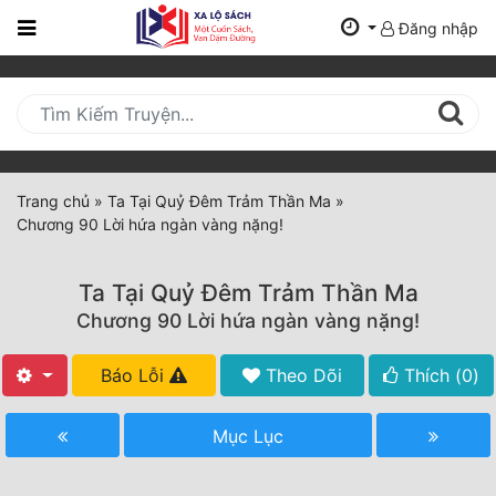
Đăng nhập
Trang
Chủ
Mới
Cập
Nhật
Trang chủ
»
Ta Tại Quỷ Đêm Trảm Thần Ma
»
(current)
Chương 90 Lời hứa ngàn vàng nặng!
BXH
Thể Loại
Ta Tại Quỷ Đêm Trảm Thần Ma
Chương 90 Lời hứa ngàn vàng nặng!
Tất Cả
Báo Lỗi
Theo Dõi
Thích (
0
)
Truyện Mới Ra
Mục Lục
Hoàn Thành