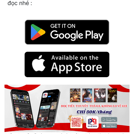
Hài Hước
đọc nhé :
Hệ Thống
Học Đường
Khoa Huyễn
Khoa Huyễn Không Gian
Kinh Dị
Kiếm Hiệp
Kỳ Huyễn
Kỳ Ảo
Linh Dị
Làm Giàu
Lịch Sử