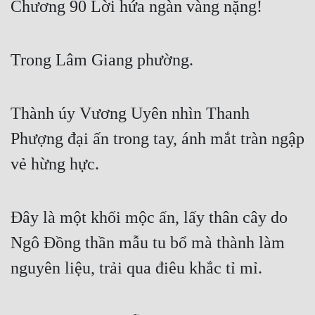
Chương 90 Lời hứa ngàn vàng nặng!
Free
Hậu Cung
Trong Lâm Giang phường.
Truyện Convert
Truyện Dịch
Thành úy Vương Uyên nhìn Thanh
Truyện Nhập Môn
Phượng đại ấn trong tay, ánh mắt tràn ngập
vẻ hừng hực.
Truyện ngắn
Xa Lộ Dịch
Đây là một khối mộc ấn, lấy thân cây do
Ngô Đồng thần mẫu tu bổ mà thành làm
Cung Đấu
nguyên liệu, trải qua điêu khắc tỉ mỉ.
Cạnh Kỹ
Cổ Tiên Hiệp