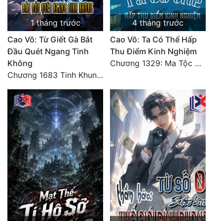
Đẹp
1 tháng trước
4 tháng trước
Cao Võ: Từ Giết Gà Bắt
Cao Võ: Ta Có Thể Hấp
Đẹp Hiệp
Đầu Quét Ngang Tinh
Thu Điểm Kinh Nghiệm
Không
Chương 1329: Ma Tộc đại công chúa Thương Nguyệt
Tính Cách Nhân Vật :
Chương 1683 Tinh Khung Võ Thánh (Hết)
Cơ Trí
Sát Phạt Quyết Đoán
Vô Sỉ
Điềm Đạm