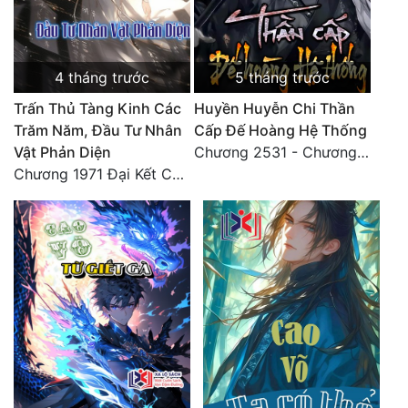
Đô Thị
Đông Phương
4 tháng trước
5 tháng trước
Đông Phương Huyền Huyễn
Trấn Thủ Tàng Kinh Các
Huyền Huyễn Chi Thần
Đồng Nhân
Trăm Năm, Đầu Tư Nhân
Cấp Đế Hoàng Hệ Thống
Vật Phản Diện
Chương 2531 - Chương cuối
Chương 1971 Đại Kết Cục!
Cẩu Đạo Trường Sinh
Ngự Thú
Truyện Nam
Truyện Nữ
Vô Địch Lưu
Xây Dựng Thế Lực
Đam Mỹ