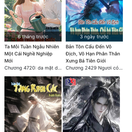
Tu Chân
Tu Tiên
Tội Phạm
6 tháng trước
3 ngày trước
Vô Địch
Ta Mỗi Tuần Ngẫu Nhiên
Bản Tôn Cẩu Đến Vô
Một Cái Nghề Nghiệp
Địch, Vô Hạn Phân Thân
Võ Hiệp
Mới
Xưng Bá Tiên Giới
Võng Du
Chương 4720: da mặt dày
Chương 2429 Ngươi có tuệ nhãn? Ta có...
Xuyên Không
Xuyên Nhanh
Xuyên Sách
Xuyên Thư
Điền Văn