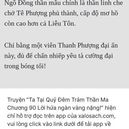
Ngô Đồng thần mẫu chính là thần linh che
Cổ Đại
chở Tê Phượng phủ thành, cấp độ mơ hồ
Du Hí
còn cao hơn cả Liễu Tôn.
Dã Sử
Dị Giới
Chỉ bằng một viên Thanh Phượng đại ấn
Dị Năng
này, đủ để chấn nhiếp yêu tà cường đại
Gia Đấu
trong bóng tối!
Góc Nhìn Nam
Góc Nhìn Nữ
Huyền Huyễn
Truyện "Ta Tại Quỷ Đêm Trảm Thần Ma
Chương 90 Lời hứa ngàn vàng nặng!" hiện
Huyền Nghi
chỉ hỗ trợ đọc trên app của xalosach.com,
Huyền Ảo
vui lòng click vào link dưới để tải app về