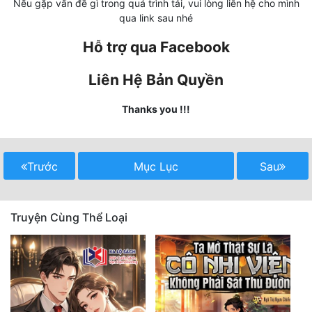
Nếu gặp vấn đề gì trong quá trình tải, vui lòng liên hệ cho mình
qua link sau nhé
Mưu Mô
Hỗ trợ qua Facebook
Mạt Thế
Liên Hệ Bản Quyền
Mỹ Thực
Thanks you !!!
Ngôn Tình
Ngược
Trước
Mục Lục
Sau
Nữ Cường
Nữ Phụ
Truyện Cùng Thể Loại
Phong Thủy - Tâm Linh
Phương Tây
Phản Phái
Quan Trường