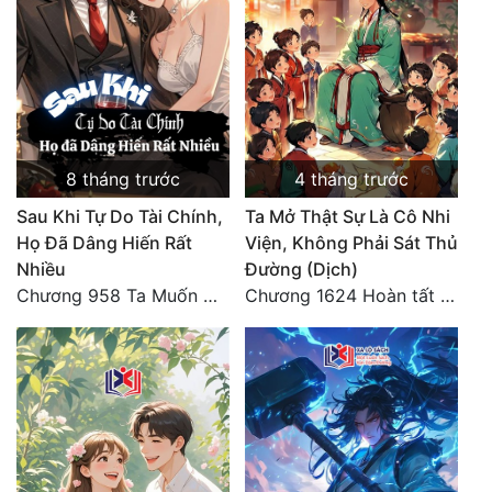
Quân Sự
Sảng Văn
Sắc
Sủng
8 tháng trước
4 tháng trước
Thanh Xuân
Sau Khi Tự Do Tài Chính,
Ta Mở Thật Sự Là Cô Nhi
Họ Đã Dâng Hiến Rất
Viện, Không Phải Sát Thủ
Tiên Hiệp
Nhiều
Đường (Dịch)
Chương 958 Ta Muốn Cùng Các Cô Vĩnh Viễn Ở Bên Nhau (2) Hết
Chương 1624 Hoàn tất cảm nghĩ (2)
Tiểu Thuyết
Trinh Thám
Triều Đấu
Trùng Sinh
Trọng Sinh