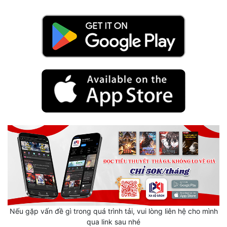
Hài Hước
Hệ Thống
Học Đường
Khoa Huyễn
Khoa Huyễn Không Gian
Kinh Dị
Kiếm Hiệp
Kỳ Huyễn
Kỳ Ảo
Linh Dị
Làm Giàu
Nếu gặp vấn đề gì trong quá trình tải, vui lòng liên hệ cho mình
qua link sau nhé
Lịch Sử