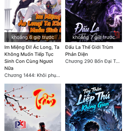
Quân Sự
Sảng Văn
Sắc
khoảng 6 giờ trước
khoảng 7 giờ trước
Sủng
Im Miệng Đi! Ác Long, Ta
Đấu La Thế Giới Trùm
Không Muốn Tiếp Tục
Phản Diện
Thanh Xuân
Sinh Con Cùng Ngươi
Chương 290 Bốn Đại Tông Môn Đơn Thuộc Tính Vô Cùng Thê Lương
Tiên Hiệp
Nữa
Chương 1444: Khôi phục quỹ đạo
Tiểu Thuyết
Trinh Thám
Triều Đấu
Trùng Sinh
Trọng Sinh