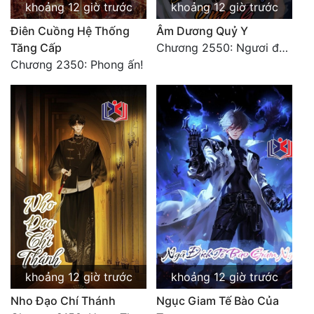
khoảng 12 giờ trước
khoảng 12 giờ trước
Đẹp
Điên Cuồng Hệ Thống
Âm Dương Quỷ Y
Tăng Cấp
Chương 2550: Ngươi đoán xem
Đẹp Hiệp
Chương 2350: Phong ấn!
Tính Cách Nhân Vật :
Cơ Trí
Sát Phạt Quyết Đoán
Vô Sỉ
Điềm Đạm
khoảng 12 giờ trước
khoảng 12 giờ trước
Nho Đạo Chí Thánh
Ngục Giam Tế Bào Của