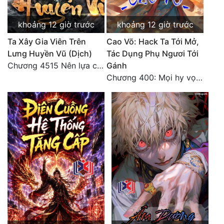
Đô Thị
khoảng 12 giờ trước
khoảng 12 giờ trước
Đông Phương
Ta Xây Gia Viên Trên
Cao Võ: Hack Ta Tới Mở,
Đông Phương Huyền Huyễn
Lưng Huyền Vũ (Dịch)
Tác Dụng Phụ Ngươi Tới
Chương 4515 Nên lựa chọn như thế nào?
Gánh
Đồng Nhân
Chương 400: Mọi hy vọng đặt trên Tô Mặc!
Cẩu Đạo Trường Sinh
Ngự Thú
Truyện Nam
Truyện Nữ
Vô Địch Lưu
Xây Dựng Thế Lực
Đam Mỹ