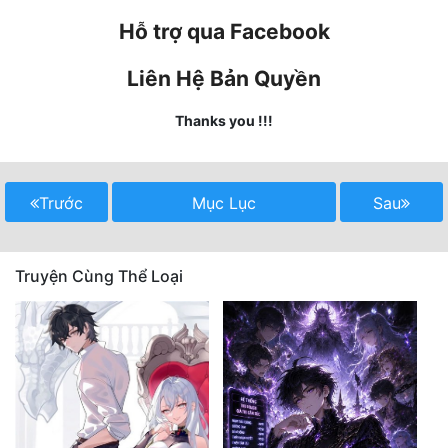
Hỗ trợ qua Facebook
Mưu Mô
Liên Hệ Bản Quyền
Mạt Thế
Mỹ Thực
Thanks you !!!
Ngôn Tình
Ngược
Trước
Mục Lục
Sau
Nữ Cường
Truyện Cùng Thể Loại
Nữ Phụ
Phong Thủy - Tâm Linh
Phương Tây
Phản Phái
Quan Trường