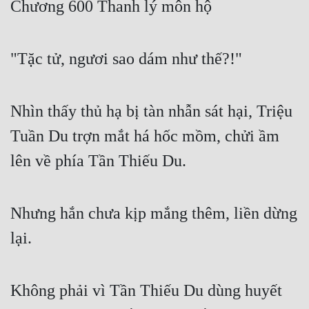
Chương 600 Thanh lý môn hộ
Free
Hậu Cung
"Tặc tử, ngươi sao dám như thế?!"
Truyện Convert
Truyện Dịch
Nhìn thấy thủ hạ bị tàn nhẫn sát hại, Triệu
Truyện Nhập Môn
Tuần Du trợn mắt há hốc mồm, chửi ầm
lên về phía Tần Thiếu Du.
Truyện ngắn
Xa Lộ Dịch
Nhưng hắn chưa kịp mắng thêm, liền dừng
lại.
Cung Đấu
Cạnh Kỹ
Không phải vì Tần Thiếu Du dùng huyết
Cổ Tiên Hiệp