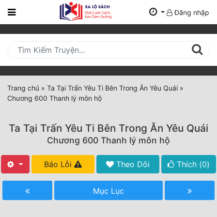
Đăng nhập
Trang
Chủ
Mới
Cập
Nhật
Trang chủ
»
Ta Tại Trấn Yêu Ti Bên Trong Ăn Yêu Quái
»
(current)
Chương 600 Thanh lý môn hộ
BXH
Thể Loại
Ta Tại Trấn Yêu Ti Bên Trong Ăn Yêu Quái
Chương 600 Thanh lý môn hộ
Tất Cả
Báo Lỗi
Theo Dõi
Thích (
0
)
Truyện Mới Ra
Mục Lục
Hoàn Thành