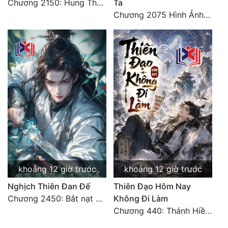
Chương 2150: Hung Thụ Nhựa Cây
Ta
Chương 2075 Hình Ảnh Màu Xám
khoảng 12 giờ trước
khoảng 12 giờ trước
Nghịch Thiên Đan Đế
Thiên Đạo Hôm Nay
Chương 2450: Bắt nạt kẻ thật thà
Không Đi Làm
Chương 440: Thánh Hiền tề tụ, cháy Nguyên Hỏa chủng (3)