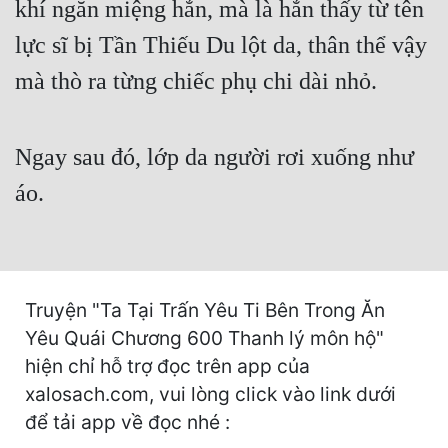
khí ngăn miệng hắn, mà là hắn thấy từ tên
Cổ Đại
lực sĩ bị Tần Thiếu Du lột da, thân thể vậy
Du Hí
mà thò ra từng chiếc phụ chi dài nhỏ.
Dã Sử
Dị Giới
Ngay sau đó, lớp da người rơi xuống như
Dị Năng
áo.
Gia Đấu
Góc Nhìn Nam
Góc Nhìn Nữ
Truyện "Ta Tại Trấn Yêu Ti Bên Trong Ăn
Huyền Huyễn
Yêu Quái Chương 600 Thanh lý môn hộ"
hiện chỉ hỗ trợ đọc trên app của
Huyền Nghi
xalosach.com, vui lòng click vào link dưới
Huyền Ảo
để tải app về đọc nhé :