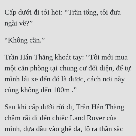
Đô Thị
Cấp dưới đi tới hỏi: “Trần tổng, tôi đưa 
Đông Phương
Đông Phương Huyền Huyễn
Đồng Nhân
Trần Hán Thăng khoát tay: “Tôi mới mua 
Cẩu Đạo Trường Sinh
một căn phòng tại chung cư đối diện, để tự 
Ngự Thú
mình lái xe đến đó là được, cách nơi này 
Truyện Nam
Truyện Nữ
Sau khi cấp dưới rời đi, Trần Hán Thăng 
Vô Địch Lưu
chậm rãi đi đến chiếc Land Rover của 
Xây Dựng Thế Lực
mình, dựa đầu vào ghế da, lộ ra thần sắc 
Đam Mỹ