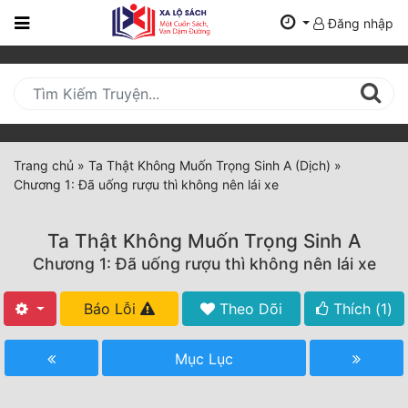
Đăng nhập
Trang
Chủ
Mới
Cập
Nhật
Trang chủ
»
Ta Thật Không Muốn Trọng Sinh A (Dịch)
»
(current)
Chương 1: Đã uống rượu thì không nên lái xe
BXH
Thể Loại
Ta Thật Không Muốn Trọng Sinh A
Chương 1: Đã uống rượu thì không nên lái xe
Tất Cả
Báo Lỗi
Theo Dõi
Thích (
1
)
Truyện Mới Ra
Mục Lục
Hoàn Thành