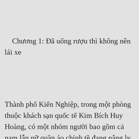
Free
Hậu Cung
Truyện Convert
    Chương 1: Đã uống rượu thì không nên 
Truyện Dịch
Truyện Nhập Môn
Truyện ngắn
Xa Lộ Dịch
Thành phố Kiến Nghiệp, trong một phòng 
Cung Đấu
thuộc khách sạn quốc tế Kim Bích Huy 
Cạnh Kỹ
Hoàng, có một nhóm người bao gồm cả 
Cổ Tiên Hiệp
nam lẫn nữ quần áo chỉnh tề đang nâng ly 