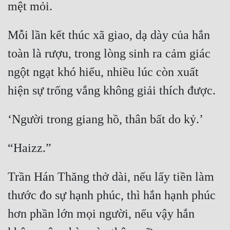
Đẹp
Mỗi lần kết thúc xã giao, dạ dày của hắn 
Đẹp Hiệp
toàn là rượu, trong lòng sinh ra cảm giác 
Tính Cách Nhân Vật :
ngột ngạt khó hiểu, nhiều lúc còn xuất 
Cơ Trí
Sát Phạt Quyết Đoán
Vô Sỉ
Điềm Đạm
Trần Hán Thăng thở dài, nếu lấy tiền làm 
thước đo sự hạnh phúc, thì hắn hạnh phúc 
hơn phần lớn mọi người, nếu vậy hắn 