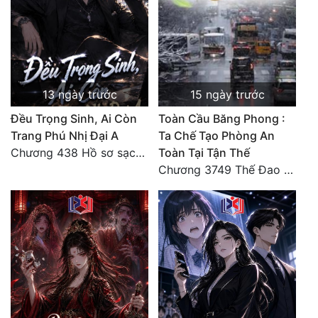
13 ngày trước
15 ngày trước
Đều Trọng Sinh, Ai Còn
Toàn Cầu Băng Phong :
Trang Phú Nhị Đại A
Ta Chế Tạo Phòng An
Chương 438 Hồ sơ sạch sẽ và lời cảnh cáo từ nhiều phía điều tra (2/2)
Toàn Tại Tận Thế
Chương 3749 Thế Đao xuất kích