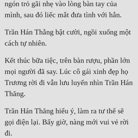
ngón trỏ gãi nhẹ vào lòng bàn tay của 
Tu Chân
Tu Tiên
Trần Hán Thằng bật cười, ngồi xuống một 
Tội Phạm
Vô Địch
Võ Hiệp
Kết thúc bữa tiệc, trên bàn rượu, phần lớn 
Võng Du
mọi người đã say. Lúc cô gái xinh đẹp họ 
Xuyên Không
Trương rời đi vẫn lưu luyến nhìn Trần Hán 
Xuyên Nhanh
Xuyên Sách
Trần Hán Thăng hiểu ý, làm ra tư thế sẽ 
Xuyên Thư
gọi điện lại. Bấy giờ, nàng mới vui vẻ rời 
Điền Văn