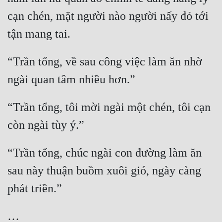
Cổ Đại
cạn chén, mặt người nào người nấy đỏ tới 
Du Hí
Dã Sử
“Trần tổng, về sau công việc làm ăn nhờ 
Dị Giới
Dị Năng
“Trần tổng, tôi mời ngài một chén, tôi cạn 
Gia Đấu
Góc Nhìn Nam
Góc Nhìn Nữ
“Trần tổng, chúc ngài con đường làm ăn 
Huyền Huyễn
sau này thuận buồm xuôi gió, ngày càng 
Huyền Nghi
Huyền Ảo