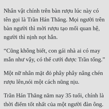
Hài Hước
Nhân vật chính trên bàn rượu lúc này có 
Hệ Thống
tên gọi là Trần Hán Thăng. Mọi người trên 
Học Đường
bàn người thì mời rượu tạo mối quan hệ, 
Khoa Huyễn
Khoa Huyễn Không Gian
“Cũng không biết, con gái nhà ai có may 
Kinh Dị
Kiếm Hiệp
Kỳ Huyễn
Một nữ nhân mặt đỏ phây phây nâng chén 
Kỳ Ảo
Linh Dị
Trần Hán Thăng năm nay 35 tuổi, chính là 
Làm Giàu
thời điểm tốt nhất của một người đàn ông. 
Lịch Sử