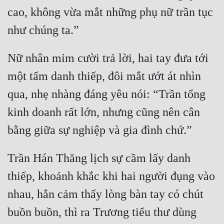
cao, không vừa mắt những phụ nữ trần tục 
Quân Sự
Sảng Văn
Sắc
Nữ nhân mỉm cười trả lời, hai tay đưa tới 
một tấm danh thiếp, đôi mắt ướt át nhìn 
Sủng
qua, nhẹ nhàng đáng yêu nói: “Trần tổng 
Thanh Xuân
kinh doanh rất lớn, nhưng cũng nên cân 
Tiên Hiệp
Tiểu Thuyết
Trinh Thám
Trần Hán Thăng lịch sự cầm lấy danh 
thiếp, khoảnh khắc khi hai người đụng vào 
Triều Đấu
nhau, hắn cảm thấy lòng bàn tay có chút 
Trùng Sinh
buồn buồn, thì ra Trương tiểu thư dùng 
Trọng Sinh