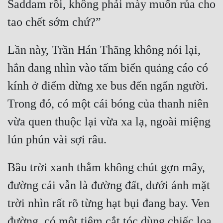
Saddam rồi, không phải mày muốn rủa cho 
Lần này, Trần Hán Thăng không nói lại, 
hắn đang nhìn vào tấm biển quảng cáo có 
kính ở điểm dừng xe bus đến ngẩn người. 
Trong đó, có một cái bóng của thanh niên 
vừa quen thuộc lại vừa xa lạ, ngoài miệng 
Bầu trời xanh thẳm không chút gợn mây, 
đường cái vẫn là đường đất, dưới ánh mặt 
trời nhìn rất rõ từng hạt bụi đang bay. Ven 
đường, có một tiệm cắt tóc dùng chiếc loa 