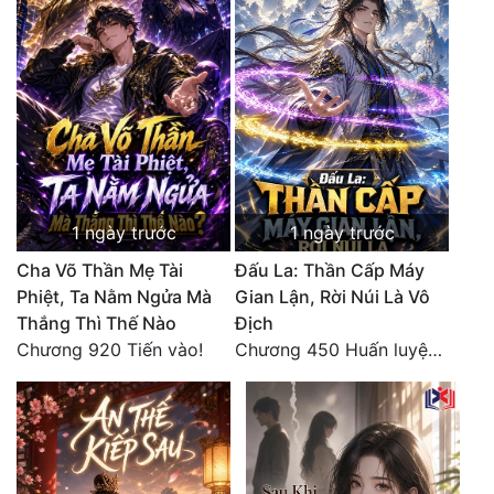
1 ngày trước
1 ngày trước
Cha Võ Thần Mẹ Tài
Đấu La: Thần Cấp Máy
Phiệt, Ta Nằm Ngửa Mà
Gian Lận, Rời Núi Là Vô
Thắng Thì Thế Nào
Địch
Chương 920 Tiến vào!
Chương 450 Huấn luyện thực chiến, Long Linh Cơ đối chiến bốn người Cổ Nguyệt và Vũ Lân!