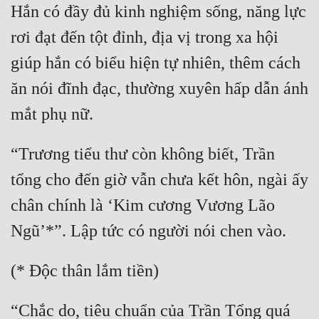
Hắn có đầy đủ kinh nghiệm sống, năng lực 
Mưu Mô
rơi đạt đến tột đỉnh, địa vị trong xa hội 
Mạt Thế
giúp hắn có biểu hiện tự nhiên, thêm cách 
Mỹ Thực
ăn nói đĩnh đạc, thường xuyên hấp dẫn ánh 
Ngôn Tình
Ngược
“Trương tiểu thư còn không biết, Trần 
Nữ Cường
tổng cho đến giờ vẫn chưa kết hôn, ngài ấy 
Nữ Phụ
chân chính là ‘Kim cương Vương Lão 
Phong Thủy - Tâm Linh
Phương Tây
Phản Phái
“Chắc do, tiêu chuẩn của Trần Tổng quá 
Quan Trường