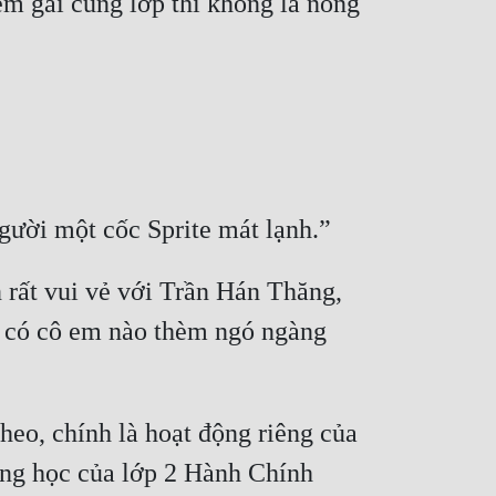
m gái cùng lớp thì không la nóng 
 rất vui vẻ với Trần Hán Thăng, 
ả có cô em nào thèm ngó ngàng 
eo, chính là hoạt động riêng của 
ng học của lớp 2 Hành Chính 