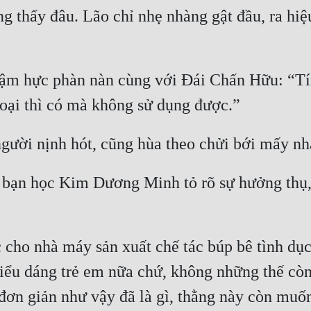
ng thấy đâu. Lão chỉ nhẹ nhàng gật đầu, ra h
 hực phàn nàn cùng với Đái Chấn Hữu: “Tín h
bạn học Kim Dương Minh tỏ rõ sự hưởng thụ, t
 cho nhà máy sản xuất chế tác búp bê tình dục
kiểu dáng trẻ em nữa chứ, không những thế còn
i đơn giản như vậy đã là gì, thằng này còn mu