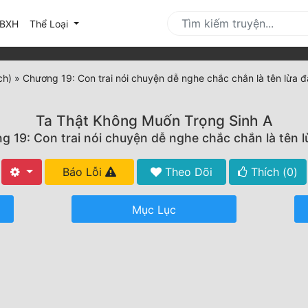
urrent)
BXH
Thể Loại
ch)
»
Chương 19: Con trai nói chuyện dễ nghe chắc chắn là tên lừa 
Ta Thật Không Muốn Trọng Sinh A
 19: Con trai nói chuyện dễ nghe chắc chắn là tên 
Báo Lỗi
Theo Dõi
Thích (
0
)
Mục Lục