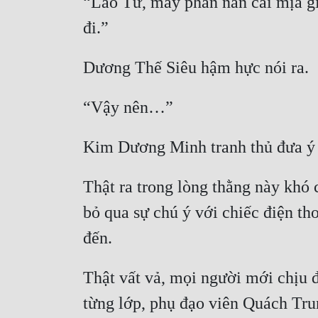
“Lão Tứ, mày phàn nàn cái mịa gì
Thật ra trong lòng thằng này khó c
bỏ qua sự chú ý với chiếc điện th
Thật vất vả, mọi người mới chịu đ
từng lớp, phụ đạo viên Quách Tru