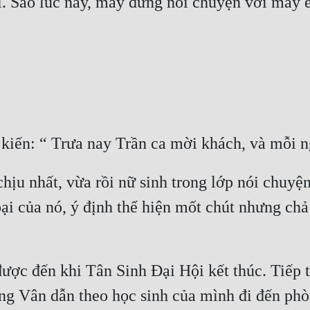
. Sao lúc nãy, mày đứng nói chuyện với mấy e
hịu nhất, vừa rồi nữ sinh trong lớp nói chuyện
oại của nó, ý định thể hiện mốt chút nhưng ch
ược đến khi Tân Sinh Đại Hội kết thúc. Tiếp th
ng Vân dẫn theo học sinh của mình đi đến phò