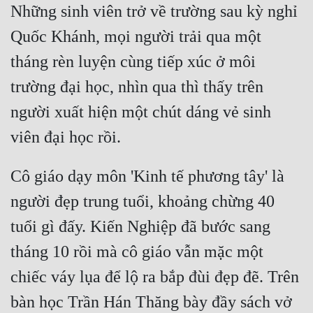
Những sinh viên trở về trường sau kỳ nghỉ 
Cổ Đại
Quốc Khánh, mọi người trải qua một 
Du Hí
tháng rèn luyện cùng tiếp xúc ở môi 
Dã Sử
trường đại học, nhìn qua thì thấy trên 
Dị Giới
người xuất hiện một chút dáng vẻ sinh 
Dị Năng
Gia Đấu
Cô giáo dạy môn 'Kinh tế phương tây' là 
Góc Nhìn Nam
người đẹp trung tuổi, khoảng chừng 40 
Góc Nhìn Nữ
tuổi gì đấy. Kiến Nghiệp đã bước sang 
Huyền Huyễn
tháng 10 rồi mà cô giáo vẫn mặc một 
Huyền Nghi
chiếc váy lụa để lộ ra bắp đùi đẹp đẽ. Trên 
Huyền Ảo
bàn học Trần Hán Thăng bày đầy sách vở 