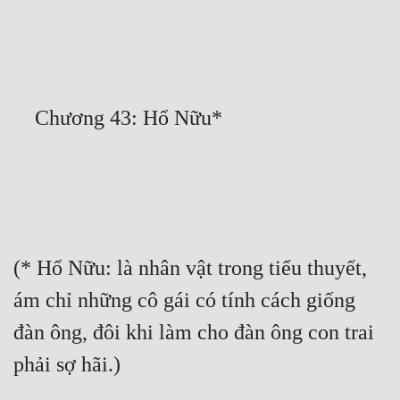
Free
Hậu Cung
Truyện Convert
Truyện Dịch
Truyện Nhập Môn
Truyện ngắn
Xa Lộ Dịch
(* Hổ Nữu: là nhân vật trong tiểu thuyết, 
ám chỉ những cô gái có tính cách giống 
Cung Đấu
đàn ông, đôi khi làm cho đàn ông con trai 
Cạnh Kỹ
Cổ Tiên Hiệp