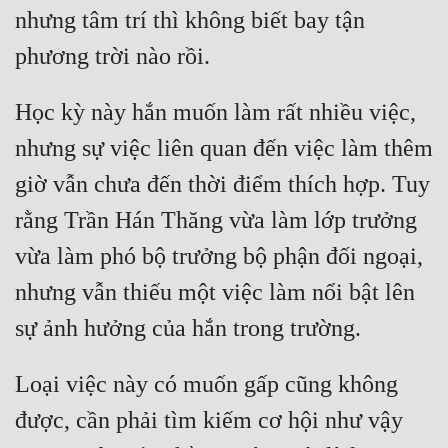
Hài Hước
nhưng tâm trí thì không biết bay tận 
Hệ Thống
Học Đường
Học kỳ này hắn muốn làm rất nhiều việc, 
Khoa Huyễn
nhưng sự việc liên quan đến việc làm thêm 
Khoa Huyễn Không Gian
giờ vẫn chưa đến thời điểm thích hợp. Tuy 
Kinh Dị
rằng Trần Hán Thăng vừa làm lớp trưởng 
Kiếm Hiệp
vừa làm phó bộ trưởng bộ phận đối ngoại, 
Kỳ Huyễn
nhưng vẫn thiếu một việc làm nổi bật lên 
Kỳ Ảo
Linh Dị
Loại việc này có muốn gấp cũng không 
Làm Giàu
được, cần phải tìm kiếm cơ hội như vậy 
Lịch Sử