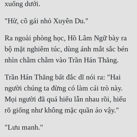
Đô Thị
Đông Phương
Đông Phương Huyền Huyễn
Ra ngoài phòng học, Hồ Lâm Ngữ bày ra 
Đồng Nhân
bộ mặt nghiêm túc, dùng ánh mắt sắc bén 
Cẩu Đạo Trường Sinh
Ngự Thú
Trần Hán Thăng bất đắc dĩ nói ra: "Hai 
người chúng ta đừng có làm cái trò này. 
Truyện Nam
Mọi người đã quá hiểu lẫn nhau rồi, hiểu 
Truyện Nữ
Vô Địch Lưu
Xây Dựng Thế Lực
Đam Mỹ