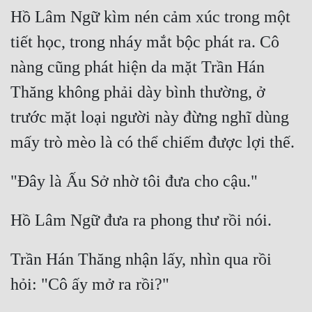
Hồ Lâm Ngữ kìm nén cảm xúc trong một 
Đẹp
tiết học, trong nháy mắt bộc phát ra. Cô 
Đẹp Hiệp
nàng cũng phát hiện da mặt Trần Hán 
Thăng không phải dày bình thường, ở 
Tính Cách Nhân Vật :
trước mặt loại người này đừng nghĩ dùng 
Cơ Trí
Sát Phạt Quyết Đoán
Vô Sỉ
Điềm Đạm
Trần Hán Thăng nhận lấy, nhìn qua rồi 