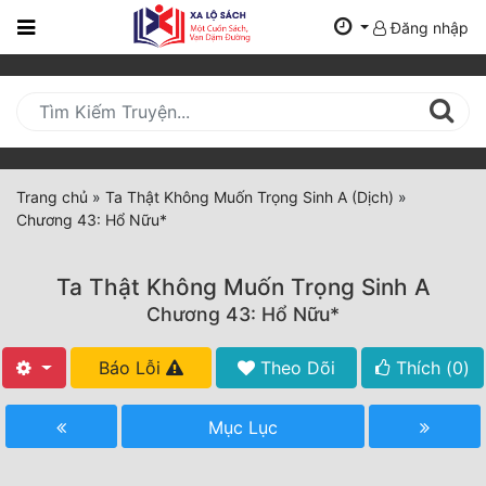
Đăng nhập
Trang
Chủ
Mới
Cập
Nhật
Trang chủ
»
Ta Thật Không Muốn Trọng Sinh A (Dịch)
»
(current)
Chương 43: Hổ Nữu*
BXH
Thể Loại
Ta Thật Không Muốn Trọng Sinh A
Chương 43: Hổ Nữu*
Tất Cả
Báo Lỗi
Theo Dõi
Thích (
0
)
Truyện Mới Ra
Mục Lục
Hoàn Thành