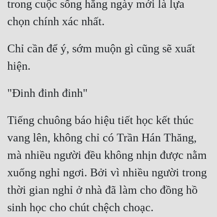
trong cuộc sống hằng ngày mới là lựa 
Mưu Mô
Mạt Thế
Chỉ cần để ý, sớm muộn gì cũng sẽ xuất 
Mỹ Thực
Ngôn Tình
Ngược
Nữ Cường
Tiếng chuông báo hiệu tiết học kết thúc 
Nữ Phụ
vang lên, không chỉ có Trần Hán Thăng, 
mà nhiều người đều không nhịn được nằm 
Phong Thủy - Tâm Linh
xuống nghỉ ngơi. Bởi vì nhiều người trong 
Phương Tây
thời gian nghỉ ở nhà đã làm cho đồng hồ 
Phản Phái
Quan Trường