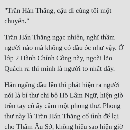
Quân Sự
"Trần Hán Thăng, cậu đi cùng tôi một 
Sảng Văn
Sắc
Trần Hán Thăng ngạc nhiên, nghĩ thầm 
Sủng
người nào mà không có đầu óc như vậy. Ở 
Thanh Xuân
lớp 2 Hành Chính Công này, ngoài lão 
Tiên Hiệp
Tiểu Thuyết
Hắn ngẩng đầu lên thì phát hiện ra người 
Trinh Thám
nói là bí thư chi bộ Hồ Lâm Ngữ, hiện giờ 
Triều Đấu
trên tay cô ấy cầm một phong thư. Phong 
Trùng Sinh
thư này là Trần Hán Thăng cố tình để lại 
Trọng Sinh
cho Thẩm Ấu Sở, không hiểu sao hiện giờ 