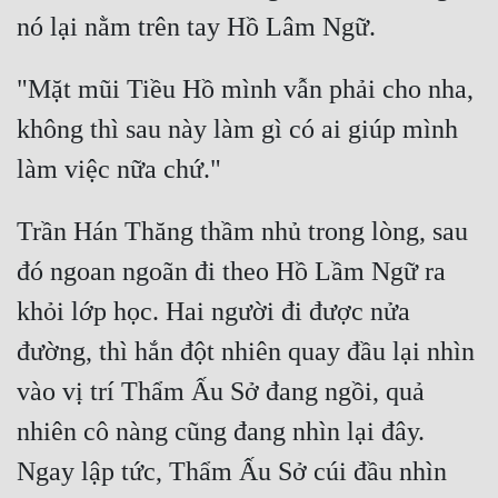
Tu Chân
Tu Tiên
"Mặt mũi Tiều Hồ mình vẫn phải cho nha, 
Tội Phạm
không thì sau này làm gì có ai giúp mình 
Vô Địch
Võ Hiệp
Trần Hán Thăng thầm nhủ trong lòng, sau 
Võng Du
đó ngoan ngoãn đi theo Hồ Lầm Ngữ ra 
Xuyên Không
khỏi lớp học. Hai người đi được nửa 
Xuyên Nhanh
đường, thì hắn đột nhiên quay đầu lại nhìn 
Xuyên Sách
vào vị trí Thẩm Ấu Sở đang ngồi, quả 
Xuyên Thư
nhiên cô nàng cũng đang nhìn lại đây. 
Ngay lập tức, Thẩm Ấu Sở cúi đầu nhìn 
Điền Văn