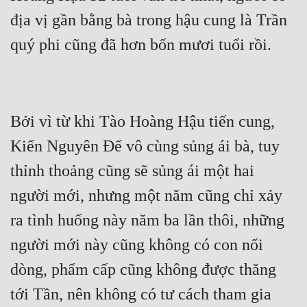
địa vị gần bằng bà trong hậu cung là Trần 
Mưu Mô
quý phi cũng đã hơn bốn mươi tuổi rồi.
Mạt Thế
Mỹ Thực
Ngôn Tình
Bởi vì từ khi Tào Hoàng Hậu tiến cung, 
Ngược
Kiến Nguyên Đế vô cùng sủng ái bà, tuy 
Nữ Cường
thỉnh thoảng cũng sẽ sủng ái một hai 
Nữ Phụ
người mới, nhưng một năm cũng chỉ xảy 
ra tình huống này năm ba lần thôi, những 
Phong Thủy - Tâm Linh
người mới này cũng không có con nối 
Phương Tây
dòng, phẩm cấp cũng không được thăng 
Phản Phái
tới Tần, nên không có tư cách tham gia 
Quan Trường