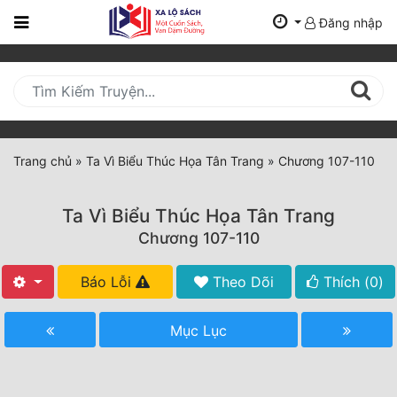
Đăng nhập
Trang
Chủ
Mới
Cập
Nhật
Trang chủ
»
Ta Vì Biểu Thúc Họa Tân Trang
»
Chương 107-110
(current)
BXH
Ta Vì Biểu Thúc Họa Tân Trang
Thể Loại
Chương 107-110
Báo Lỗi
Theo Dõi
Thích (
0
)
Tất Cả
Truyện Mới Ra
Mục Lục
Hoàn Thành