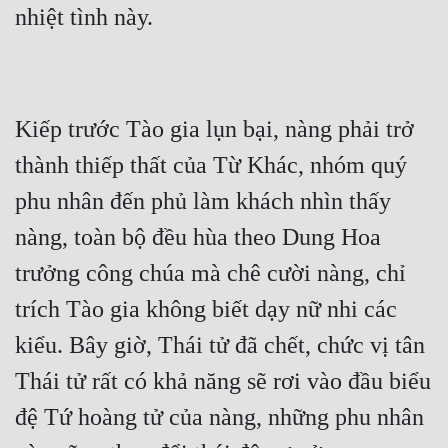
nhiệt tình này.
Đẹp
Đẹp Hiệp
Kiếp trước Tào gia lụn bại, nàng phải trở 
Tính Cách Nhân Vật :
thành thiếp thất của Từ Khác, nhóm quý 
Cơ Trí
phu nhân đến phủ làm khách nhìn thấy 
Sát Phạt Quyết Đoán
nàng, toàn bộ đều hùa theo Dung Hoa 
Vô Sỉ
trưởng công chúa mà chê cười nàng, chỉ 
Điềm Đạm
trích Tào gia không biết dạy nữ nhi các 
kiểu. Bây giờ, Thái tử đã chết, chức vị tân 
Thái tử rất có khả năng sẽ rơi vào đầu biểu 
đệ Tứ hoàng tử của nàng, những phu nhân 