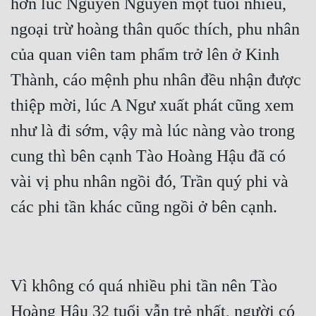
hơn lúc Nguyễn Nguyễn một tuổi nhiều, 
Hài Hước
ngoại trừ hoàng thân quốc thích, phu nhân 
Hệ Thống
của quan viên tam phẩm trở lên ở Kinh 
Học Đường
Thành, cáo mệnh phu nhân đều nhận được 
Khoa Huyễn
thiệp mời, lúc A Ngư xuất phát cũng xem 
Khoa Huyễn Không Gian
như là đi sớm, vậy mà lúc nàng vào trong 
Kinh Dị
cung thì bên cạnh Tào Hoàng Hậu đã có 
Kiếm Hiệp
vài vị phu nhân ngồi đó, Trần quý phi và 
Kỳ Huyễn
các phi tần khác cũng ngồi ở bên cạnh.
Kỳ Ảo
Linh Dị
Vì không có quá nhiều phi tần nên Tào 
Làm Giàu
Hoàng Hậu 32 tuổi vẫn trẻ nhất, người có 
Lịch Sử