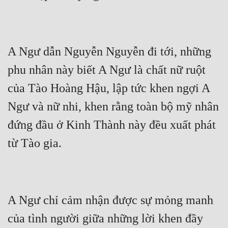
Đô Thị
Đông Phương
Đông Phương Huyền Huyễn
A Ngư dẫn Nguyễn Nguyễn đi tới, những 
phu nhân này biết A Ngư là chất nữ ruột 
Đồng Nhân
của Tào Hoàng Hậu, lập tức khen ngợi A 
Ngư và nữ nhi, khen rằng toàn bộ mỹ nhân 
Cẩu Đạo Trường Sinh
đứng đầu ở Kinh Thành này đều xuất phát 
Ngự Thú
từ Tào gia.
Truyện Nam
Truyện Nữ
Vô Địch Lưu
A Ngư chỉ cảm nhận được sự mỏng manh 
Xây Dựng Thế Lực
của tình người giữa những lời khen đầy 
Đam Mỹ