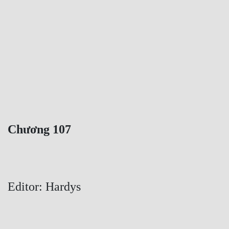
Free
Hậu Cung
Truyện Convert
Truyện Dịch
Truyện Nhập Môn
Truyện ngắn
Chương 107
Xa Lộ Dịch
Cung Đấu
Editor: Hardys
Cạnh Kỹ
Cổ Tiên Hiệp