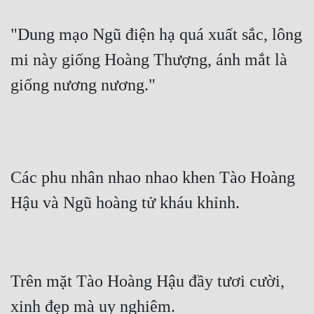
Tu Chân
"Dung mạo Ngũ điện hạ quá xuất sắc, lông 
Tu Tiên
mi này giống Hoàng Thượng, ánh mắt là 
Tội Phạm
giống nương nương."
Vô Địch
Võ Hiệp
Võng Du
Các phu nhân nhao nhao khen Tào Hoàng 
Xuyên Không
Hậu và Ngũ hoàng tử kháu khỉnh.
Xuyên Nhanh
Xuyên Sách
Xuyên Thư
Trên mặt Tào Hoàng Hậu đầy tươi cười, 
Điền Văn
xinh đẹp mà uy nghiêm.