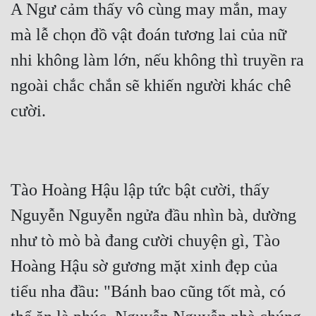
A Ngư cảm thấy vô cùng may mắn, may 
mà lễ chọn đồ vật đoán tương lai của nữ 
nhi không làm lớn, nếu không thì truyền ra 
ngoài chắc chắn sẽ khiến người khác chê 
cười.
Tào Hoàng Hậu lập tức bật cười, thấy 
Nguyễn Nguyễn ngửa đầu nhìn bà, dường 
như tò mò bà đang cười chuyện gì, Tào 
Hoàng Hậu sờ gương mặt xinh đẹp của 
tiểu nha đầu: "Bánh bao cũng tốt mà, có 