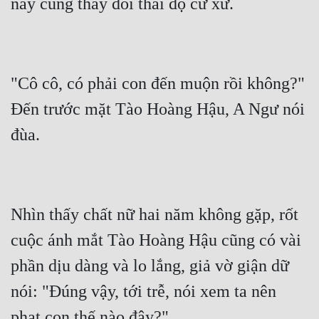
này cũng thay đổi thái độ cư xử.
"Cô cô, có phải con đến muộn rồi không?" 
Đến trước mặt Tào Hoàng Hậu, A Ngư nói 
đùa.
Nhìn thấy chất nữ hai năm không gặp, rốt 
cuộc ánh mắt Tào Hoàng Hậu cũng có vài 
phần dịu dàng và lo lắng, giả vờ giận dữ 
nói: "Đúng vậy, tới trễ, nói xem ta nên 
phạt con thế nào đây?"