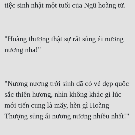
tiệc sinh nhật một tuổi của Ngũ hoàng tử.
Quân Sự
Sảng Văn
Sắc
"Hoàng thượng thật sự rất sủng ái nương 
Sủng
nương nha!"
Thanh Xuân
Tiên Hiệp
Tiểu Thuyết
"Nương nương trời sinh đã có vẻ đẹp quốc 
sắc thiên hương, nhìn không khác gì lúc 
Trinh Thám
mới tiến cung là mấy, hèn gì Hoàng 
Triều Đấu
Thượng sủng ái nương nương nhiều nhất!"
Trùng Sinh
Trọng Sinh