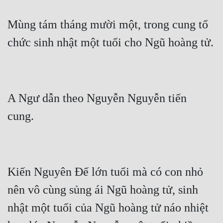
Cổ Đại
Mùng tám tháng mười một, trong cung tổ 
Du Hí
chức sinh nhật một tuổi cho Ngũ hoàng tử.
Dã Sử
Dị Giới
Dị Năng
A Ngư dẫn theo Nguyễn Nguyễn tiến 
Gia Đấu
cung.
Góc Nhìn Nam
Góc Nhìn Nữ
Huyền Huyễn
Kiến Nguyên Đế lớn tuổi mà có con nhỏ 
Huyền Nghi
nên vô cùng sủng ái Ngũ hoàng tử, sinh 
nhật một tuổi của Ngũ hoàng tử náo nhiệt 
Huyền Ảo