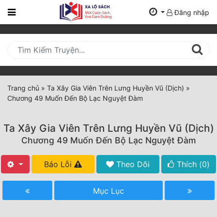
Đăng nhập
Trang
Chủ
Mới
Cập
Nhật
Trang chủ
»
Ta Xây Gia Viên Trên Lưng Huyền Vũ (Dịch)
»
(current)
Chương 49 Muốn Đến Bộ Lạc Nguyệt Đàm
BXH
Thể Loại
Ta Xây Gia Viên Trên Lưng Huyền Vũ (Dịch)
Chương 49 Muốn Đến Bộ Lạc Nguyệt Đàm
Tất Cả
Báo Lỗi
Theo Dõi
Thích (
0
)
Truyện Mới Ra
Mục Lục
Hoàn Thành