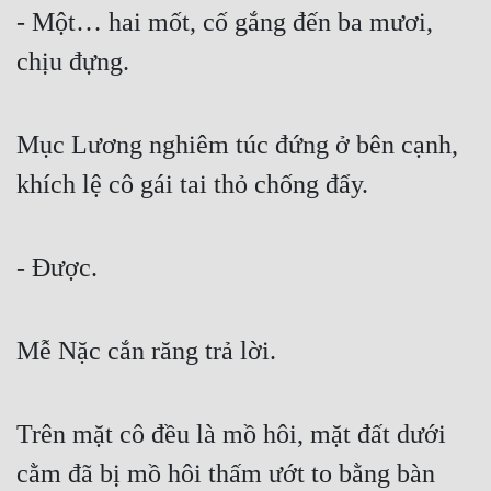
Cổ Đại
- Một… hai mốt, cố gắng đến ba mươi, 
chịu đựng.
Du Hí
Dã Sử
Mục Lương nghiêm túc đứng ở bên cạnh, 
Dị Giới
khích lệ cô gái tai thỏ chống đẩy.
Dị Năng
Gia Đấu
- Được.
Góc Nhìn Nam
Góc Nhìn Nữ
Mễ Nặc cắn răng trả lời.
Huyền Huyễn
Huyền Nghi
Trên mặt cô đều là mồ hôi, mặt đất dưới 
Huyền Ảo
cằm đã bị mồ hôi thấm ướt to bằng bàn 