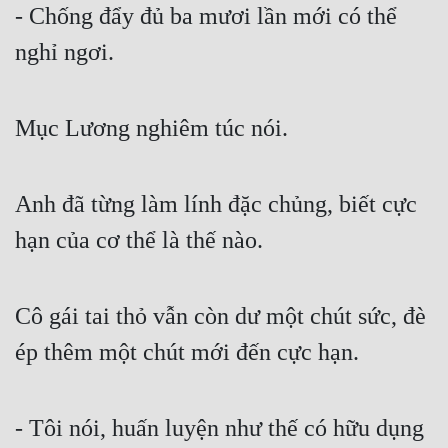
- Chống đẩy đủ ba mươi lần mới có thể 
Quân Sự
nghỉ ngơi.
Sảng Văn
Sắc
Mục Lương nghiêm túc nói.
Sủng
Thanh Xuân
Anh đã từng làm lính đặc chủng, biết cực 
Tiên Hiệp
hạn của cơ thể là thế nào.
Tiểu Thuyết
Trinh Thám
Cô gái tai thỏ vẫn còn dư một chút sức, đè 
ép thêm một chút mới đến cực hạn.
Triều Đấu
Trùng Sinh
- Tôi nói, huấn luyện như thế có hữu dụng 
Trọng Sinh