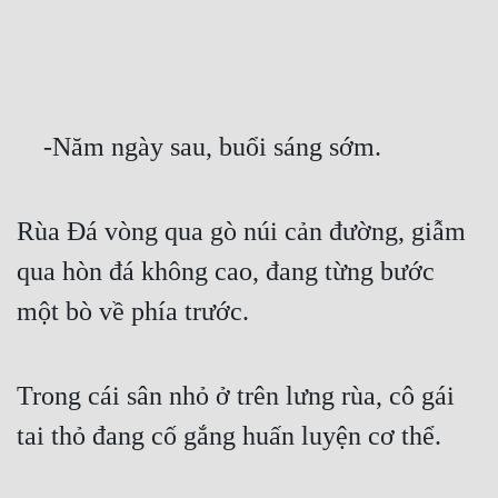
Free
Hậu Cung
Truyện Convert
    -Năm ngày sau, buổi sáng sớm.
Truyện Dịch
Truyện Nhập Môn
Rùa Đá vòng qua gò núi cản đường, giẫm 
Truyện ngắn
qua hòn đá không cao, đang từng bước 
Xa Lộ Dịch
một bò về phía trước.
Cung Đấu
Trong cái sân nhỏ ở trên lưng rùa, cô gái 
Cạnh Kỹ
tai thỏ đang cố gắng huấn luyện cơ thể.
Cổ Tiên Hiệp