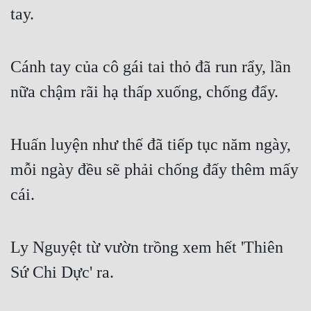
Hài Hước
tay.
Hệ Thống
Học Đường
Cánh tay của cô gái tai thỏ đã run rẩy, lần 
Khoa Huyễn
nữa chậm rãi hạ thấp xuống, chống đẩy.
Khoa Huyễn Không Gian
Huấn luyện như thế đã tiếp tục năm ngày, 
Kinh Dị
mỗi ngày đều sẽ phải chống đấy thêm mấy 
Kiếm Hiệp
cái.
Kỳ Huyễn
Kỳ Ảo
Ly Nguyệt từ vườn trồng xem hết 'Thiên 
Linh Dị
Sứ Chi Dực' ra.
Làm Giàu
Lịch Sử