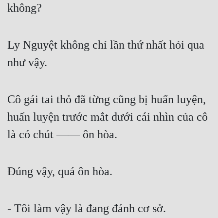
không?
Tu Chân
Tu Tiên
Ly Nguyệt không chỉ lần thứ nhất hỏi qua 
Tội Phạm
như vậy.
Vô Địch
Võ Hiệp
Cô gái tai thỏ đã từng cũng bị huấn luyện, 
Võng Du
huấn luyện trước mắt dưới cái nhìn của cô 
Xuyên Không
là có chút —— ôn hòa.
Xuyên Nhanh
Xuyên Sách
Đúng vậy, quá ôn hòa.
Xuyên Thư
Điền Văn
- Tôi làm vậy là đang đánh cơ sở.