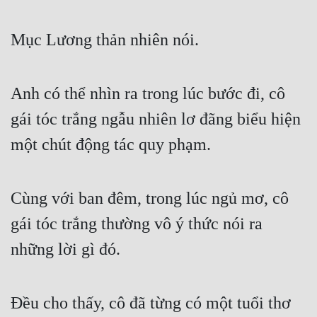
Đô Thị
Mục Lương thản nhiên nói.
Đông Phương
Đông Phương Huyền Huyễn
Anh có thể nhìn ra trong lúc bước đi, cô 
Đồng Nhân
gái tóc trắng ngẫu nhiên lơ đãng biểu hiện 
một chút động tác quy phạm.
Cẩu Đạo Trường Sinh
Ngự Thú
Cùng với ban đêm, trong lúc ngủ mơ, cô 
Truyện Nam
gái tóc trắng thường vô ý thức nói ra 
Truyện Nữ
những lời gì đó.
Vô Địch Lưu
Xây Dựng Thế Lực
Đều cho thấy, cô đã từng có một tuổi thơ 
Đam Mỹ