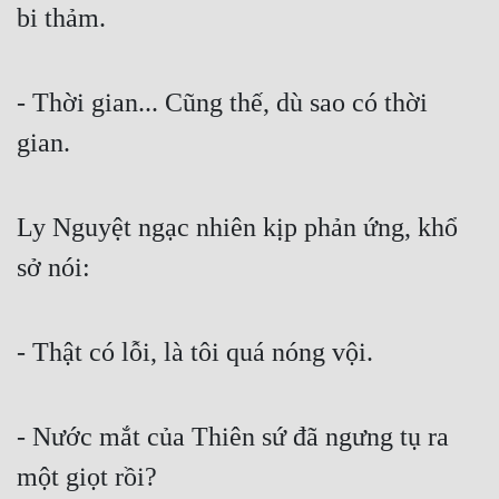
bi thảm.
Đẹp
Đẹp Hiệp
- Thời gian... Cũng thế, dù sao có thời 
gian.
Tính Cách Nhân Vật :
Cơ Trí
Ly Nguyệt ngạc nhiên kịp phản ứng, khổ 
Sát Phạt Quyết Đoán
sở nói:
Vô Sỉ
Điềm Đạm
- Thật có lỗi, là tôi quá nóng vội.
- Nước mắt của Thiên sứ đã ngưng tụ ra 
một giọt rồi?