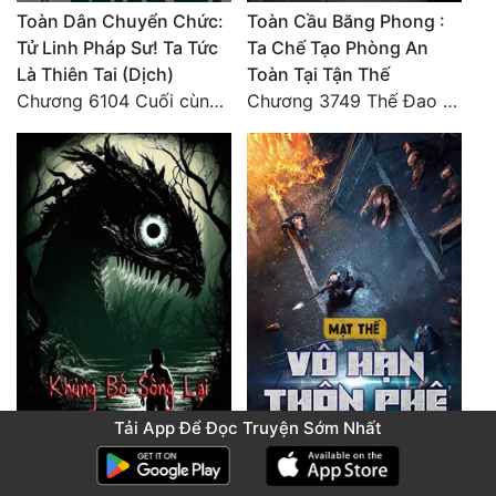
Toàn Dân Chuyển Chức:
Toàn Cầu Băng Phong :
Tử Linh Pháp Sư! Ta Tức
Ta Chế Tạo Phòng An
Là Thiên Tai (Dịch)
Toàn Tại Tận Thế
Chương 6104 Cuối cùng (HẾT)
Chương 3749 Thế Đao xuất kích
Tải App Để Đọc Truyện Sớm Nhất
2 năm trước
2 năm trước
Khủng Bố Sống Lại
Mạt Thế Vô Hạn Thôn