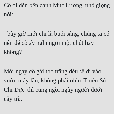
Cô đi đến bên cạnh Mục Lương, nhỏ giọng 
Mưu Mô
nói:
Mạt Thế
Mỹ Thực
- bây giờ mới chỉ là buổi sáng, chúng ta có 
Ngôn Tình
nên để cô ấy nghỉ ngơi một chút hay 
Ngược
không?
Nữ Cường
Mỗi ngày cô gái tóc trắng đều sẽ đi vào 
Nữ Phụ
vườn mấy lần, không phải nhìn 'Thiên Sứ 
Phong Thủy - Tâm Linh
Chi Dực' thì cũng ngồi ngây người dưới 
Phương Tây
cây trà.
Phản Phái
Quan Trường