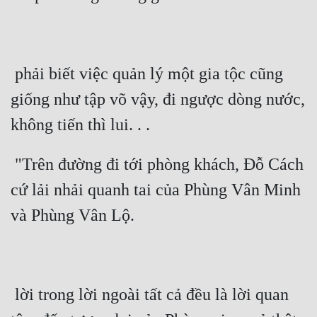
Mưu Mô
Mạt Thế
 phải biết việc quản lý một gia tộc cũng 
Mỹ Thực
giống như tập võ vậy, đi ngược dòng nước, 
Ngôn Tình
Ngược
 "Trên đường đi tới phòng khách, Đỗ Cách 
Nữ Cường
cứ lải nhải quanh tai của Phùng Vân Minh 
Nữ Phụ
Phong Thủy - Tâm Linh
Phương Tây
Phản Phái
 lời trong lời ngoài tất cả đều là lời quan 
Quan Trường