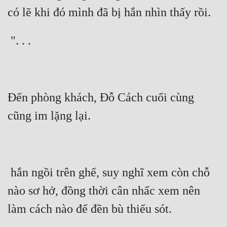
Đô Thị
Đông Phương
Đông Phương Huyền Huyễn
Đồng Nhân
Đến phòng khách, Đỗ Cách cuối cùng 
Cẩu Đạo Trường Sinh
Ngự Thú
Truyện Nam
Truyện Nữ
 hắn ngồi trên ghế, suy nghĩ xem còn chỗ 
Vô Địch Lưu
nào sơ hở, đồng thời cân nhấc xem nên 
Xây Dựng Thế Lực
Đam Mỹ