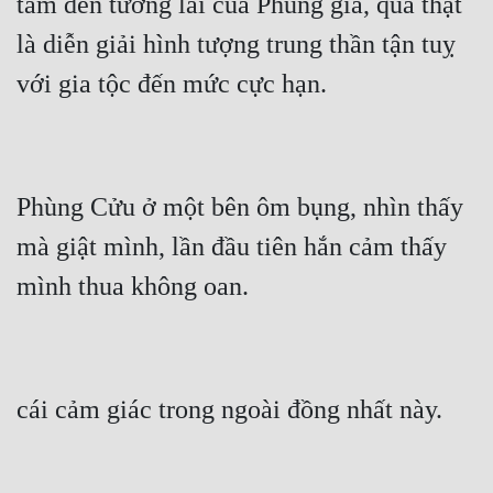
tâm đến tương lai của Phùng gia, quả thật 
Quân Sự
là diễn giải hình tượng trung thần tận tuỵ 
Sảng Văn
Sắc
Sủng
Phùng Cửu ở một bên ôm bụng, nhìn thấy 
Thanh Xuân
mà giật mình, lần đầu tiên hắn cảm thấy 
Tiên Hiệp
Tiểu Thuyết
Trinh Thám
Triều Đấu
Trùng Sinh
Trọng Sinh