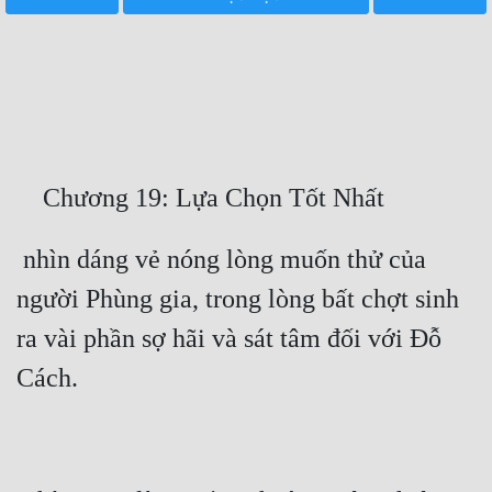
Free
Hậu Cung
Truyện Convert
Truyện Dịch
Truyện Nhập Môn
Truyện ngắn
 nhìn dáng vẻ nóng lòng muốn thử của 
người Phùng gia, trong lòng bất chợt sinh 
Xa Lộ Dịch
ra vài phần sợ hãi và sát tâm đối với Đỗ 
Cung Đấu
Cạnh Kỹ
Cổ Tiên Hiệp