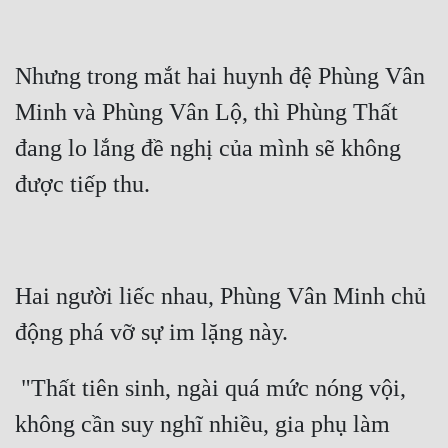
Đẹp
Nhưng trong mắt hai huynh đệ Phùng Vân 
Đẹp Hiệp
Minh và Phùng Vân Lộ, thì Phùng Thất 
Tính Cách Nhân Vật :
đang lo lắng đề nghị của mình sẽ không 
Cơ Trí
Sát Phạt Quyết Đoán
Vô Sỉ
Hai người liếc nhau, Phùng Vân Minh chủ 
Điềm Đạm
 "Thất tiên sinh, ngài quá mức nóng vội, 
không cần suy nghĩ nhiều, gia phụ làm 