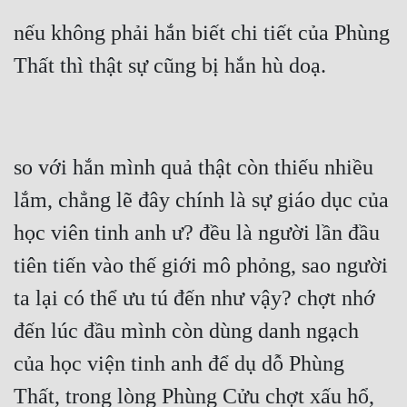
Tu Chân
nếu không phải hắn biết chi tiết của Phùng 
Tu Tiên
Tội Phạm
Vô Địch
so với hắn mình quả thật còn thiếu nhiều 
Võ Hiệp
lắm, chẳng lẽ đây chính là sự giáo dục của 
Võng Du
học viên tinh anh ư? đều là người lần đầu 
Xuyên Không
tiên tiến vào thế giới mô phỏng, sao người 
Xuyên Nhanh
ta lại có thể ưu tú đến như vậy? chợt nhớ 
Xuyên Sách
đến lúc đầu mình còn dùng danh ngạch 
Xuyên Thư
của học viện tinh anh để dụ dỗ Phùng 
Điền Văn
Thất, trong lòng Phùng Cửu chợt xấu hổ, 