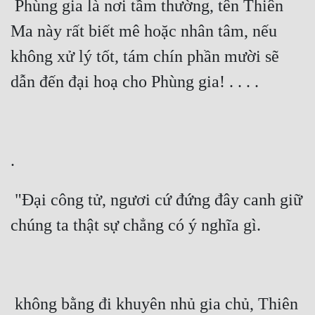
 Phùng gia là nơi tầm thường, tên Thiên 
Cổ Đại
Ma này rất biết mê hoặc nhân tâm, nếu 
Du Hí
không xử lý tốt, tám chín phần mười sẽ 
Dã Sử
Dị Giới
Dị Năng
Gia Đấu
Góc Nhìn Nam
 "Đại công tử, ngươi cứ đứng đây canh giữ 
Góc Nhìn Nữ
Huyền Huyễn
Huyền Nghi
Huyền Ảo
 không bằng đi khuyên nhủ gia chủ, Thiên 