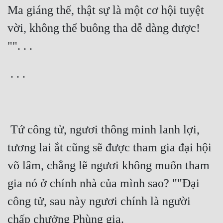
Hài Hước
Ma giáng thế, thật sự là một cơ hội tuyệt 
Hệ Thống
vời, không thể buông tha dễ dàng được! 
Học Đường
Khoa Huyễn
Khoa Huyễn Không Gian
Kinh Dị
Kiếm Hiệp
 Tứ công tử, ngươi thông minh lanh lợi, 
Kỳ Huyễn
tương lai ắt cũng sẽ được tham gia đại hội 
Kỳ Ảo
võ lâm, chẳng lẽ ngươi không muốn tham 
gia nó ở chính nhà của mình sao? ""Đại 
Linh Dị
công tử, sau này ngươi chính là người 
Làm Giàu
Lịch Sử