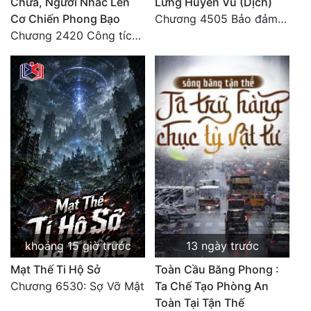
Chữa, Ngươi Nhấc Lên
Lưng Huyền Vũ (Dịch)
Cơ Chiến Phong Bạo
Chương 4505 Bảo đảm nhất.
Chương 2420 Công tích vĩ đại!! Cơ Tu Chi Thần?!
khoảng 15 giờ trước
13 ngày trước
Mạt Thế Ti Hộ Sở
Toàn Cầu Băng Phong :
Chương 6530: Sợ Vỡ Mật
Ta Chế Tạo Phòng An
Toàn Tại Tận Thế