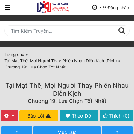
Đăng nhập
Trang
Chủ
Mới
Cập
Nhật
Trang chủ
»
(current)
Tại Mạt Thế, Mọi Người Thay Phiên Nhau Diễn Kịch (Dịch)
»
BXH
Chương 19: Lựa Chọn Tốt Nhất
Thể Loại
Tại Mạt Thế, Mọi Người Thay Phiên Nhau
Diễn Kịch
Tất Cả
Chương 19: Lựa Chọn Tốt Nhất
Truyện Mới Ra
Báo Lỗi
Theo Dõi
Thích (
0
)
Hoàn Thành
Mục Lục