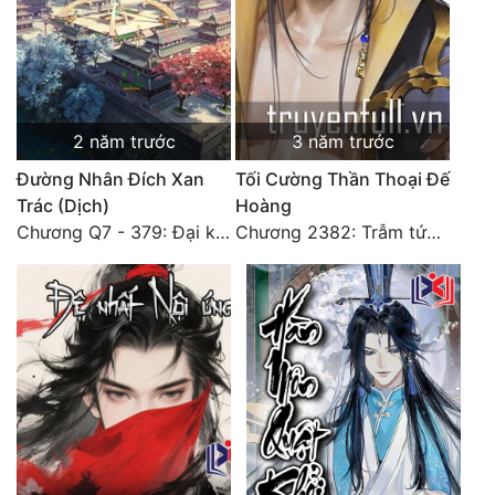
Tu Chân
Tu Tiên
Tội Phạm
2 năm trước
3 năm trước
Vô Địch
Đường Nhân Đích Xan
Tối Cường Thần Thoại Đế
Võ Hiệp
Trác (Dịch)
Hoàng
Chương Q7 - 379: Đại kết cục: Về nhà là phải vui vẻ. (2)
Chương 2382: Trẫm tức hết thảy (*Đại Kết Cục) (2)
Võng Du
Xuyên Không
Xuyên Nhanh
Xuyên Sách
Xuyên Thư
Điền Văn