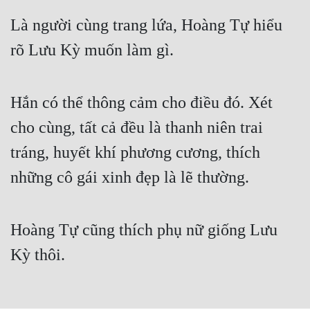
Free
Là người cùng trang lứa, Hoàng Tự hiểu
rõ Lưu Kỳ muốn làm gì.
Hậu Cung
Truyện Convert
Hắn có thể thông cảm cho điều đó. Xét
Truyện Dịch
cho cùng, tất cả đều là thanh niên trai
Truyện Nhập Môn
tráng, huyết khí phương cương, thích
Truyện ngắn
những cô gái xinh đẹp là lẽ thường.
Xa Lộ Dịch
Hoàng Tự cũng thích phụ nữ giống Lưu
Cung Đấu
Kỳ thôi.
Cạnh Kỹ
Cổ Tiên Hiệp