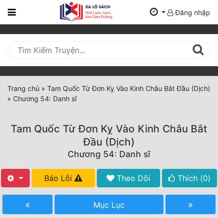
Đăng nhập
Trang
Chủ
Mới
Cập
Nhật
Trang chủ
»
Tam Quốc Từ Đơn Kỵ Vào Kinh Châu Bắt Đầu (Dịch)
(current)
»
Chương 54: Danh sĩ
BXH
Thể Loại
Tam Quốc Từ Đơn Kỵ Vào Kinh Châu Bắt
Đầu (Dịch)
Chương 54: Danh sĩ
Tất Cả
Truyện Mới Ra
Báo Lỗi
Theo Dõi
Thích (
0
)
Hoàn Thành
Mục Lục