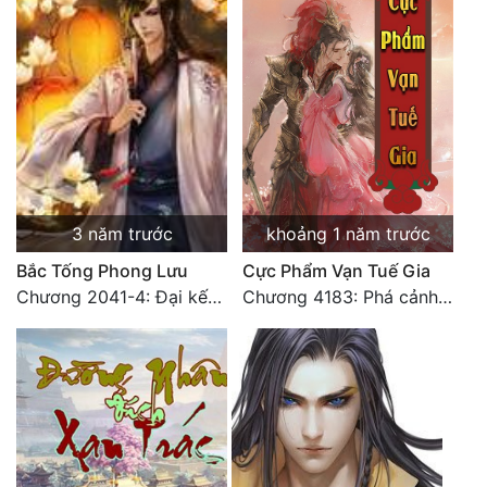
Quân Sự
Sảng Văn
Sắc
Sủng
Thanh Xuân
3 năm trước
khoảng 1 năm trước
Tiên Hiệp
Bắc Tống Phong Lưu
Cực Phẩm Vạn Tuế Gia
Tiểu Thuyết
Chương 2041-4: Đại kết cục: Hạnh phúc (4)
Chương 4183: Phá cảnh Chí Đạo cảnh hậu kỳ
Trinh Thám
Triều Đấu
Trùng Sinh
Trọng Sinh