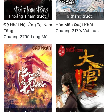
Đô Thị
Đông Phương
khoảng 1 năm trước
9 tháng trước
Đông Phương Huyền Huyễn
Đệ Nhất Nội Ứng Tại Nam
Hàn Môn Quật Khởi
Tống
Chương 2179: Vui mừng khôn xiết
Đồng Nhân
Chương 3799 Long Môn Thập Lục, Cô Đỉnh Ánh Sáng Mặt Trời
Cẩu Đạo Trường Sinh
Ngự Thú
Truyện Nam
Truyện Nữ
Vô Địch Lưu
Xây Dựng Thế Lực
Đam Mỹ