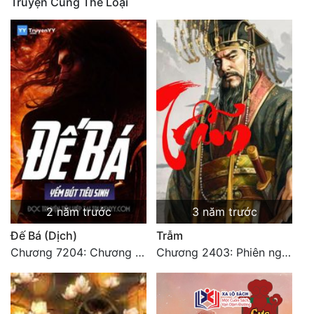
Truyện Cùng Thể Loại
Mưu Mô
Mạt Thế
Mỹ Thực
Ngôn Tình
Ngược
Nữ Cường
Nữ Phụ
2 năm trước
3 năm trước
Phong Thủy - Tâm Linh
Đế Bá (Dịch)
Trẫm
Phương Tây
Chương 7204: Chương 7204
Chương 2403: Phiên ngoại (10c)
Phản Phái
Quan Trường