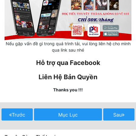
Hài Hước
Hệ Thống
Học Đường
Khoa Huyễn
Nếu gặp vấn đề gì trong quá trình tải, vui lòng liên hệ cho mình
qua link sau nhé
Khoa Huyễn Không Gian
Hỗ trợ qua Facebook
Kinh Dị
Kiếm Hiệp
Liên Hệ Bản Quyền
Kỳ Huyễn
Thanks you !!!
Kỳ Ảo
Linh Dị
Trước
Mục Lục
Sau
Làm Giàu
Lịch Sử