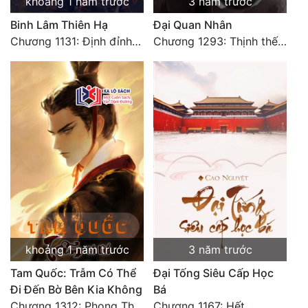
khoảng 1 năm trước
3 năm trước
Binh Lâm Thiên Hạ
Đại Quan Nhân
Đẹp
Chương 1131: Định đỉnh thiên hạ (HẾT)
Chương 1293: Thịnh thế Bạch Liên. Hết.
Đẹp Hiệp
Tính Cách Nhân Vật :
Cơ Trí
Sát Phạt Quyết Đoán
Vô Sỉ
Điềm Đạm
khoảng 1 năm trước
3 năm trước
Tam Quốc: Trẫm Có Thể
Đại Tống Siêu Cấp Học
Đi Đến Bờ Bên Kia Không
Bá
Chương 1312: Phong Thiện Thái Sơn (Đại Kết Cục)
Chương 1167: Hết.