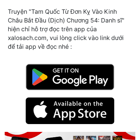
Cổ Đại
Truyện "Tam Quốc Từ Đơn Kỵ Vào Kinh
Du Hí
Châu Bắt Đầu (Dịch) Chương 54: Danh sĩ"
hiện chỉ hỗ trợ đọc trên app của
Dã Sử
xalosach.com, vui lòng click vào link dưới
Dị Giới
để tải app về đọc nhé :
Dị Năng
Gia Đấu
Góc Nhìn Nam
Góc Nhìn Nữ
Huyền Huyễn
Huyền Nghi
Huyền Ảo